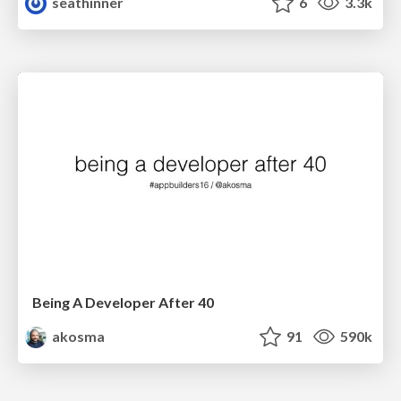
seathinner
6
3.3k
Being A Developer After 40
akosma
91
590k