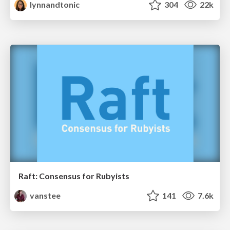
lynnandtonic
304
22k
Raft: Consensus for Rubyists
vanstee
141
7.6k