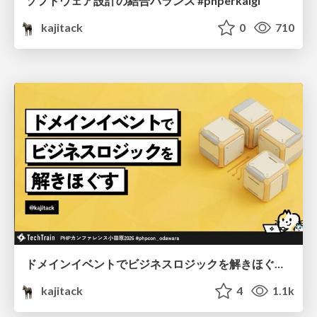
ソフトウェア設計の結合バランス #phperkaigi
kajitack
0
710
ドメインイベントでビジネスロジックを解きほぐす #phpcon_odawara
kajitack
4
1.1k