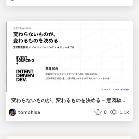
変わらないものが、変わるものを決める — 意図駆動開発 × イベントソーシング × イミュータブル | What Doesn't Change Decides What Can — IDD × Event Sourcing × Immutability
tomohisa
0
1.1k