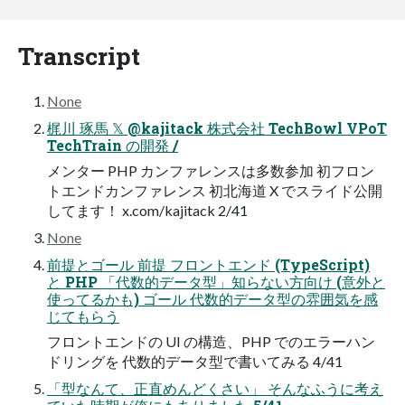
Transcript
None
梶川 琢馬 𝕏 @kajitack 株式会社 TechBowl VPoT
TechTrain の開発 /
メンター PHP カンファレンスは多数参加 初フロン
トエンドカンファレンス 初北海道 X でスライド公開
してます！ x.com/kajitack 2/41
None
前提とゴール 前提 フロントエンド (TypeScript)
と PHP 「代数的データ型」知らない方向け (意外と
使ってるかも) ゴール 代数的データ型の雰囲気を感
じてもらう
フロントエンドの UI の構造、PHP でのエラーハン
ドリングを 代数的データ型で書いてみる 4/41
「型なんて、正直めんどくさい」 そんなふうに考え