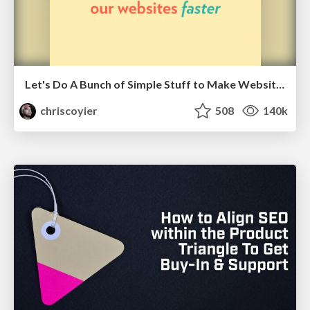
Let's Do A Bunch of Simple Stuff to Make Websites Faster
chriscoyier
508
140k