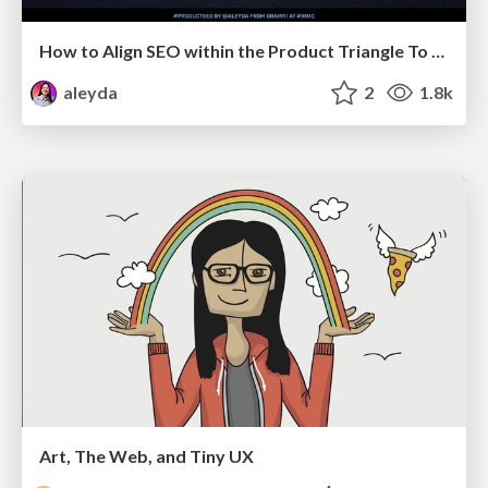
How to Align SEO within the Product Triangle To Get Buy-In & Support - #RIMC
aleyda
2
1.8k
Art, The Web, and Tiny UX