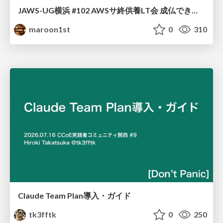
JAWS-UG横浜 #102 AWSサ終供養LT会 成仏できない AWS サービスたち 〜本日、三体供養します〜
maroon1st
0
310
Claude Team Plan導入・ガイド
tk3fftk
0
250