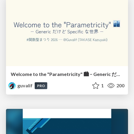
Welcome to the "Parametricity" 🏙️ − Generic だけど Specific な世界 −
guvalif
1
200
PRO