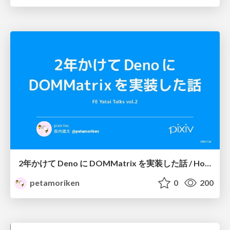
2年かけて Deno に DOMMatrix を実装した話 / How I implemented DOMMatrix in Deno over two years
petamoriken
0
200