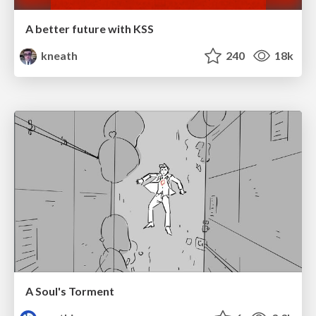
A better future with KSS
kneath
240
18k
A Soul's Torment