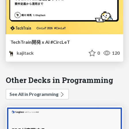
TechTrain開発 x AI #CircLeT
kajitack
0
120
Other Decks in Programming
See All in Programming