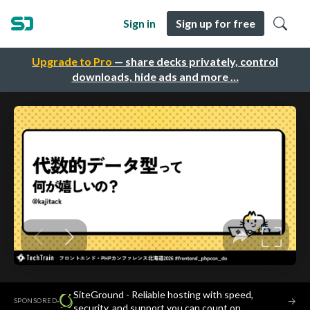
Sign in
Sign up for free
Upgrade to Pro
— share decks privately, control
downloads, hide ads and more …
SiteGround - Reliable hosting with speed,
·
→
SPONSORED
security, and support you can count on.