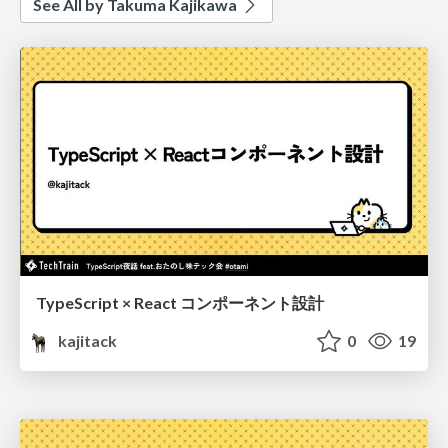
See All by Takuma Kajikawa
TypeScript × React コンポーネント設計
kajitack
0
19