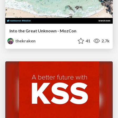
Into the Great Unknown - MozCon
thekraken
41
2.7k