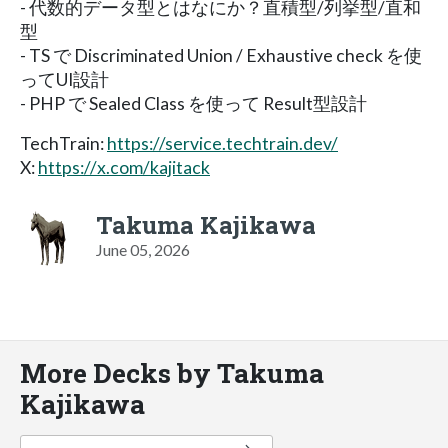
- 代数的データ型とはなにか？直積型/列挙型/直和
型
- TS で Discriminated Union / Exhaustive check を使
ってUI設計
- PHP で Sealed Class を使って Result型設計
TechTrain:
https://service.techtrain.dev/
X:
https://x.com/kajitack
Takuma Kajikawa
June 05, 2026
More Decks by Takuma
Kajikawa