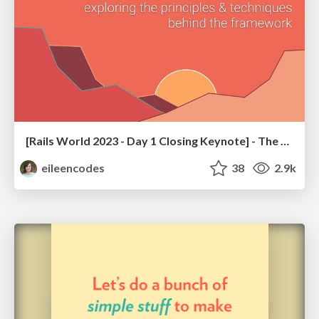
[Rails World 2023 - Day 1 Closing Keynote] - The Magic of Rails
eileencodes
38
2.9k