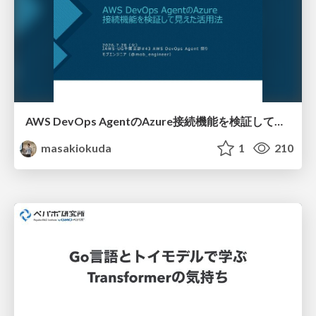
AWS DevOps AgentのAzure接続機能を検証して見えた活用法／Use Cases Verified for the AWS DevOps Agent's Azure Connectivity Feature
masakiokuda
1
210