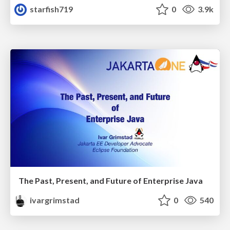
starfish719
0
3.9k
The Past, Present, and Future of Enterprise Java
ivargrimstad
0
540