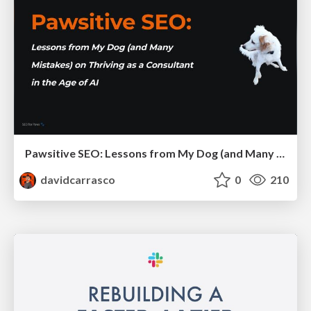
Pawsitive SEO: Lessons from My Dog (and Many Mistakes) on Thriving as a Consultant in the Age of AI
davidcarrasco
0
210