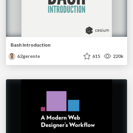
Bash Introduction
62gerente
615
220k