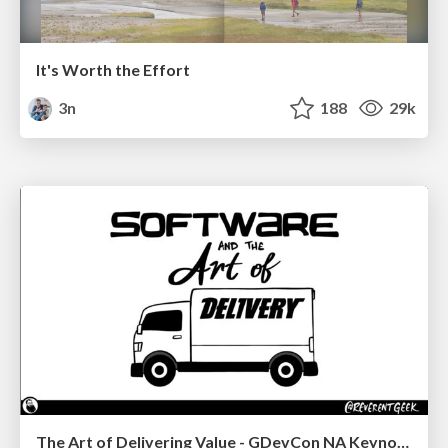
It's Worth the Effort
3n
188
29k
The Art of Delivering Value - GDevCon NA Keynote