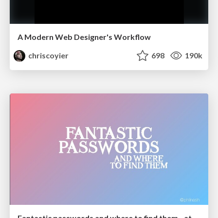
A Modern Web Designer's Workflow
chriscoyier
698
190k
Fantastic passwords and where to find them - at NoRuKo