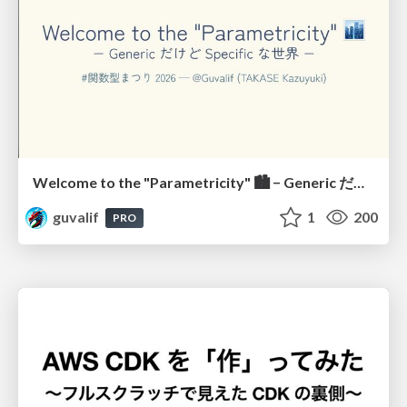
Welcome to the "Parametricity" 🏙️ − Generic だけど Specific な世界 −
guvalif
1
200
PRO