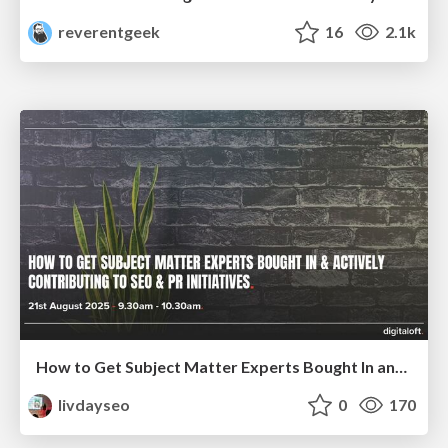
reverentgeek
16
2.1k
How to Get Subject Matter Experts Bought In and Actively Contributing to SEO & PR Initiatives.
livdayseo
0
170