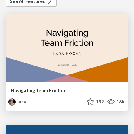
See All Featured
Navigating Team Friction
lara
192
16k