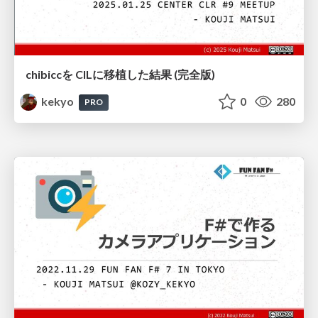
chibiccを CILに移植した結果 (完全版)
kekyo
0
280
PRO