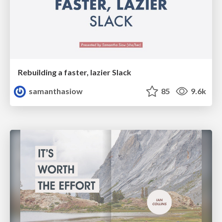
Rebuilding a faster, lazier Slack
samanthasiow
85
9.6k