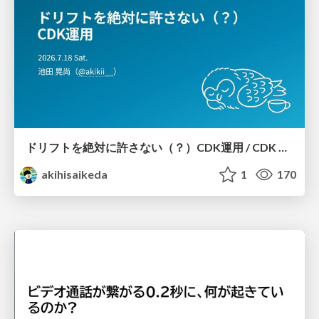
ドリフトを絶対に許さない（？）CDK運用 / CDK Ops with Zero Tolerance for Drifts (?)
akihisaikeda
1
170