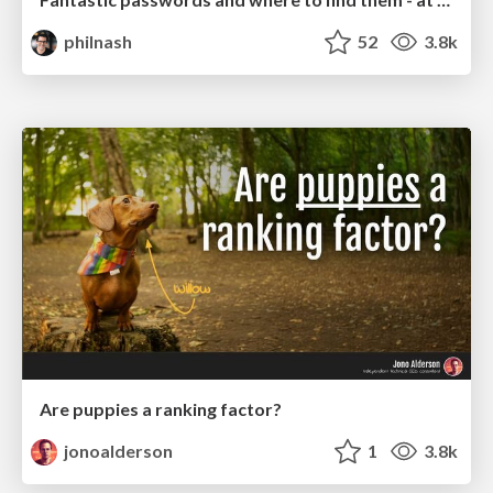
philnash
52
3.8k
Are puppies a ranking factor?
jonoalderson
1
3.8k