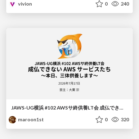
vivion
0
240
JAWS-UG横浜 #102 AWSサ終供養LT会 成仏できない AWS サービスたち 〜本日、三体供養します〜
maroon1st
0
320