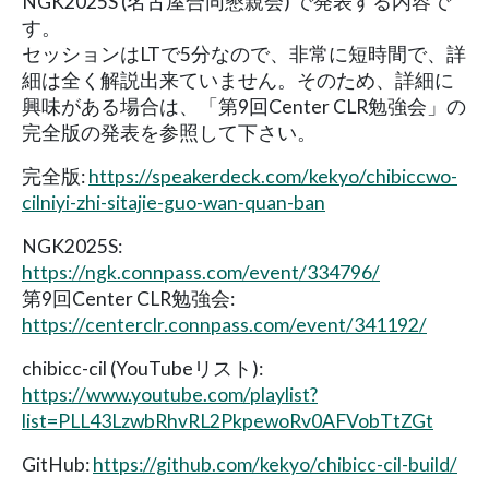
NGK2025S (名古屋合同懇親会) で発表する内容で
す。
セッションはLTで5分なので、非常に短時間で、詳
細は全く解説出来ていません。そのため、詳細に
興味がある場合は、「第9回Center CLR勉強会」の
完全版の発表を参照して下さい。
完全版:
https://speakerdeck.com/kekyo/chibiccwo-
cilniyi-zhi-sitajie-guo-wan-quan-ban
NGK2025S:
https://ngk.connpass.com/event/334796/
第9回Center CLR勉強会:
https://centerclr.connpass.com/event/341192/
chibicc-cil (YouTubeリスト):
https://www.youtube.com/playlist?
list=PLL43LzwbRhvRL2PkpewoRv0AFVobTtZGt
GitHub:
https://github.com/kekyo/chibicc-cil-build/