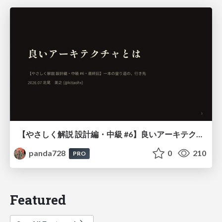
【やさしく解説 設計編・中級 #6】良いアーキテクチャとは ～ 一本の登り道の、行き先 ～
panda728
0
210
PRO
Featured