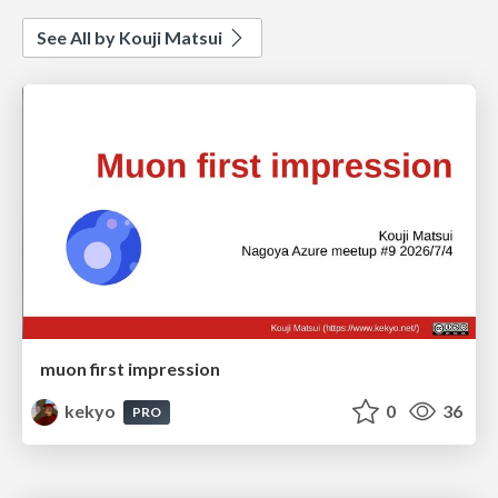
See All by Kouji Matsui
muon first impression
kekyo
0
36
PRO