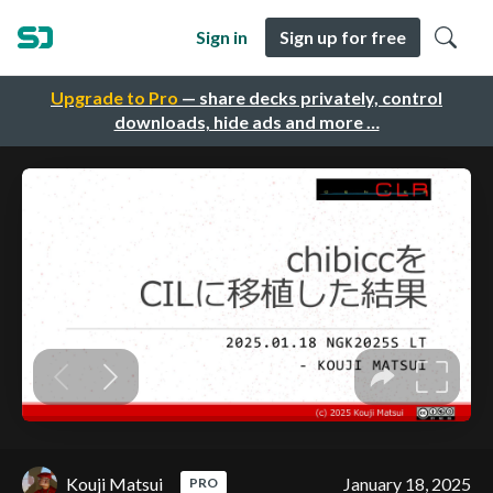
Sign in
Sign up for free
Upgrade to Pro
— share decks privately, control
downloads, hide ads and more …
Kouji Matsui
January 18, 2025
PRO