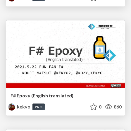
F# Epoxy (English translated)
kekyo
0
860
PRO