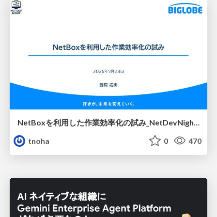
NetBoxを利用した作業効率化の試み_NetDevNight4
tnoha
0
470