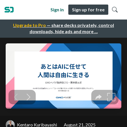
Sign in
Sign up for free
Upgrade to Pro
— share decks privately, control
downloads, hide ads and more …
Kentaro Kuribayashi
August 21, 2025