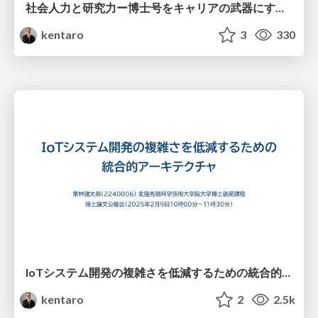
社会人力と研究力ー博士号をキャリアの武器にするー
kentaro
3
330
IoTシステム開発の複雑さを低減するための統合的アーキテクチャ
kentaro
2
2.5k