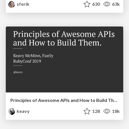
sferik
630
63k
Principles of Awesome APIs and How to Build Them.
keavy
128
18k