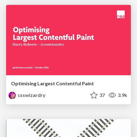
Optimising Largest Contentful Paint
csswizardry
37
3.9k