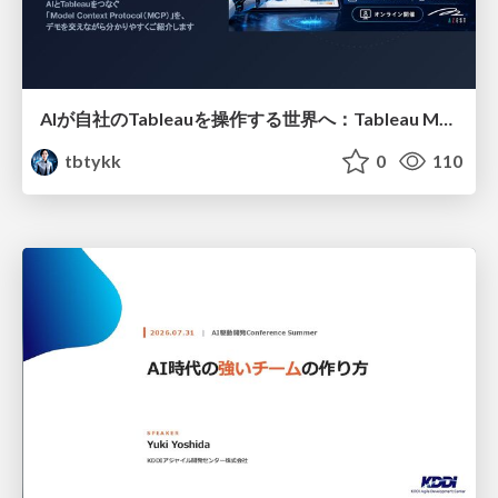
AIが自社のTableauを操作する世界へ：Tableau MCP超入門
tbtykk
0
110