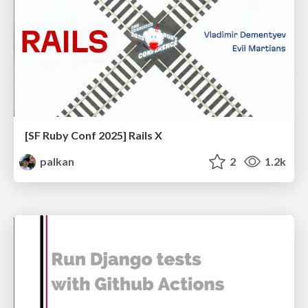
[SF Ruby Conf 2025] Rails X
palkan
2
1.2k