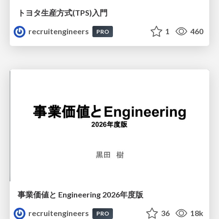
トヨタ⽣産⽅式(TPS)⼊⾨
recruitengineers
1
460
PRO
事業価値と Engineering 2026年度版
recruitengineers
36
18k
PRO