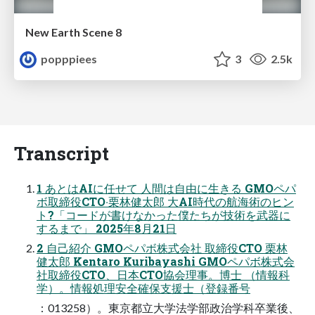
New Earth Scene 8
popppiees
3
2.5k
Transcript
1 あとはAIに任せて ⼈間は⾃由に⽣きる GMOペパ
ボ取締役CTO‧栗林健太郎 ⼤AI時代の航海術のヒン
ト?「コードが書けなかった僕たちが技術を武器に
するまで」 2025年8⽉21⽇
2 ⾃⼰紹介 GMOペパボ株式会社 取締役CTO 栗林
健太郎 Kentaro Kuribayashi GMOペパボ株式会
社取締役CTO、⽇本CTO協会理事。博⼠ （情報科
学）。情報処理安全確保⽀援⼠（登録番号
：013258）。東京都⽴⼤学法学部政治学科卒業後、