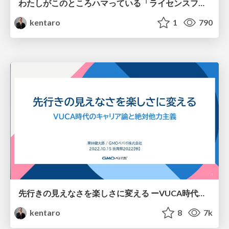
わたしがこのところハマっている「ライセンスフリー無線」のご紹介 / An Invitation to License-Free Radio
kentaro
1
790
先行きの見えなさを楽しさに変える ーVUCA時代のキャリア論と絶対他力主義ー / How to develop your career in the VUCA era
kentaro
8
7k