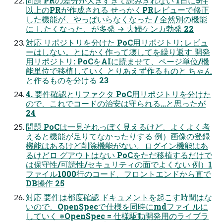
問題 PRの差分が大きすぎて読みきれない 1日に5件
以上のPRが作成される せっかくPRレビューで修正
した機能が、やっぱいらなくなった / 全然別の機能
に したくなった、が多発 → 夫婦ケンカ勃発 22
対応 リポジトリを分けた PoC用リポジトリ: レビュ
ーはしない。とにかく作って壊してを繰り返す 開発
用リポジトリ: PoCをAIに読ませて、ページ単位/機
能単位で移植していく とりあえず作るものと ちゃん
と作るものを分ける 23
4. 要件確認とリファクタ PoC用リポジトリを分けた
ので、これでコードの治安は守られる…と思ったが
24
問題 PoCは一見それっぽく見えるけど、よくよく考
えると機能が足りてなかったりする 例）画像の登録
機能はあるけど削除機能がない。ログイン機能はあ
るけどロ グアウトはない PoCをただ移植するだけで
は保守性/可読性/セキュリティの面でよくない 例）1
ファイル1000行のコード、フロントエンドから直で
DB操作 25
対応 要件は都度確認 ドキュメントを起こす時間はな
いので、OpenSpecで仕様を同時にmdファイ ルに
していく ※OpenSpec = 仕様駆動開発用のライブラ