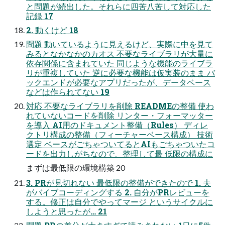
と問題が続出した。それらに四苦八苦して対応した
記録 17
2. 動くけど 18
問題 動いているように見えるけど、実際に中を見て
みるとなかなかのカオス 不要なライブラリが大量に
依存関係に含まれていた 同じような機能のライブラ
リが重複していた 逆に必要な機能は仮実装のまま バ
ックエンドが必要なアプリだったが、データベース
などは作られてない 19
対応 不要なライブラリを削除 READMEの整備 使わ
れていないコードを削除 リンター・フォーマッター
を導入 AI用のドキュメント整備（Rules） ディレ
クトリ構成の整備（フィーチャーベース構成） 技術
選定 ベースがごちゃついてるとAIもごちゃついたコ
ードを出力しがちなので、整理して最 低限の構成に
まずは最低限の環境構築 20
3. PRが見切れない 最低限の整備ができたので 1. 夫
がバイブコーディングする 2. 自分がPRレビューを
する。修正は自分でやってマージ というサイクルに
しようと思ったが… 21