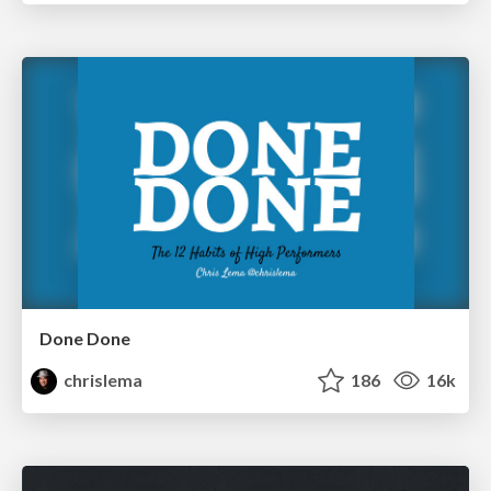
Done Done
chrislema
186
16k