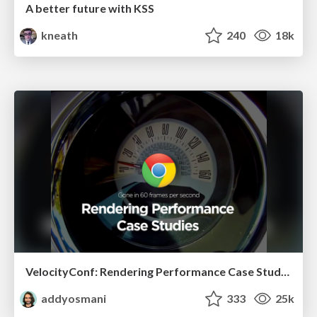
A better future with KSS
kneath
240
18k
VelocityConf: Rendering Performance Case Studies
addyosmani
333
25k