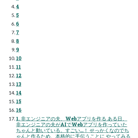
4
5
6
7
8
9
10
11
12
13
14
15
16
1. 非エンジニアの夫、Webアプリを作る ある日、
非エンジニアの夫がAIでWebアプリを作っていた
ちゃんと動いている。すごい…！ せっかくなのでち
ゃんと作るため、本格的に手伝うことに やってみる