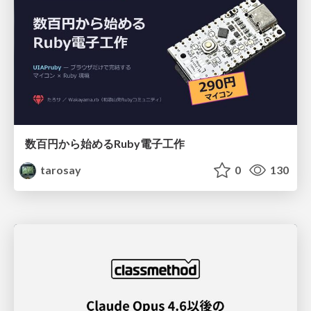
数百円から始めるRuby電子工作
tarosay
0
130