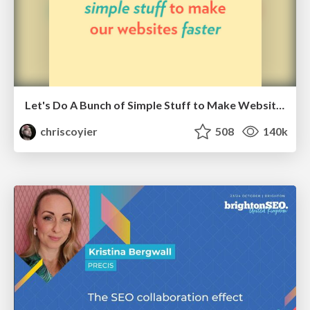
Let's Do A Bunch of Simple Stuff to Make Websites Faster
chriscoyier
508
140k