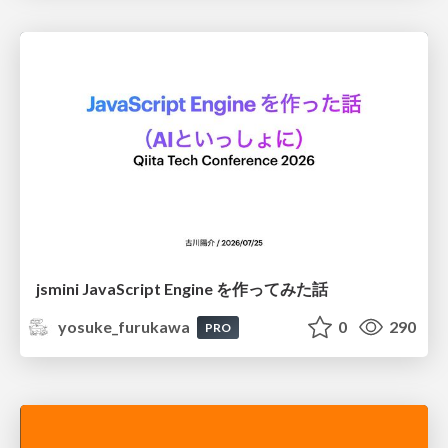
jsmini JavaScript Engine を作ってみた話
yosuke_furukawa
0
290
PRO