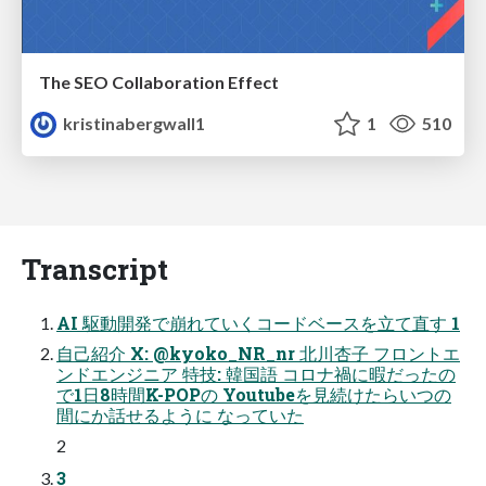
The SEO Collaboration Effect
kristinabergwall1
1
510
Transcript
AI 駆動開発で崩れていくコードベースを立て直す 1
自己紹介 X: @kyoko_NR_nr 北川杏子 フロントエ
ンドエンジニア 特技: 韓国語 コロナ禍に暇だったの
で1日8時間K-POPの Youtubeを見続けたらいつの
間にか話せるように なっていた
2
3