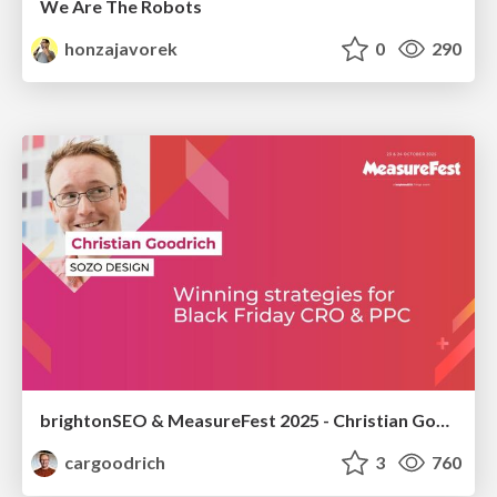
We Are The Robots
honzajavorek
0
290
brightonSEO & MeasureFest 2025 - Christian Goodrich - Winning strategies for Black Friday CRO & PPC
cargoodrich
3
760