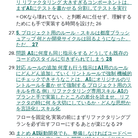
リ リファクタリング 大きすぎるコンポーネントは、
まずAIにテストを書かせる 分割してテストを実行
= OKなら壊れてない、と判断 AIに任せず、理解する
ためにも手で実装する時間を設けた 26
5. プロジェクト用のルール・スキルは都度ブラッシ
ュアップ 何とか開発サイクルは回るようになった。
ただ、 27
問題 AIに何度も同じ指示をする どうしても既存の
コードのスタイルに引きずられてしまう 28
対応 ルールの追加 何度も行う指示はAI用のルール
にどんどん追加していく リントルールで強制 機械的
にチェックできそうなことは、AIにオリジナルのリ
ントルールを書か せて強制する プロジェクト用のス
キルを作る 例）リファクタリング専用スキル AIの
プランと手で実装したところの差分を読ませ、リフ
ァクタの時に何 を大切にしているか・どんな思想か
を言語化しスキル化
フローを固定化 実装の前にまずリファクタリングプ
ランを必ず出すフローにする あとが楽になる 29
まとめ AI駆動開発でも、整備しなければコードベー