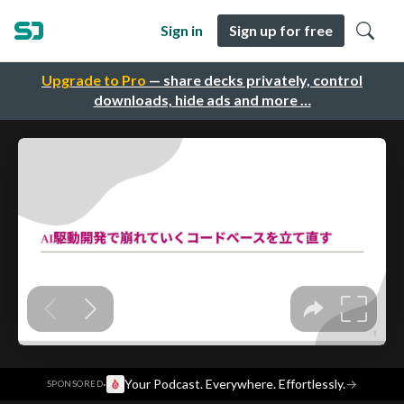
Sign in
Sign up for free
Upgrade to Pro
— share decks privately, control
downloads, hide ads and more …
·
Your Podcast. Everywhere. Effortlessly.
→
SPONSORED