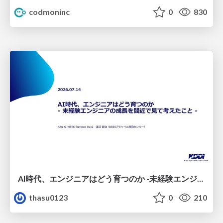
codmoninc
0
830
AI時代、エンジニアはどう育つのか -未経験エンジニアの成長を間近で見て考えたこと-
thasu0123
0
210