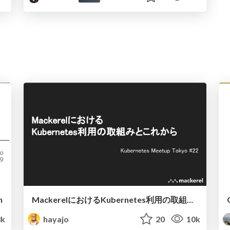
h
MackerelにおけるKubernetes利用の取組みとこれから / Kubernetes Meetup Tokyo #22
8k
hayajo
20
10k