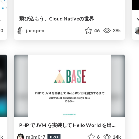
new reflection features
飛び込もう、Cloud Nativeの世界
0
jacopen
46
38k
PHP で JVM を実装して Hello World を出力するまで
k
m3m0r7
6
14k
PRO