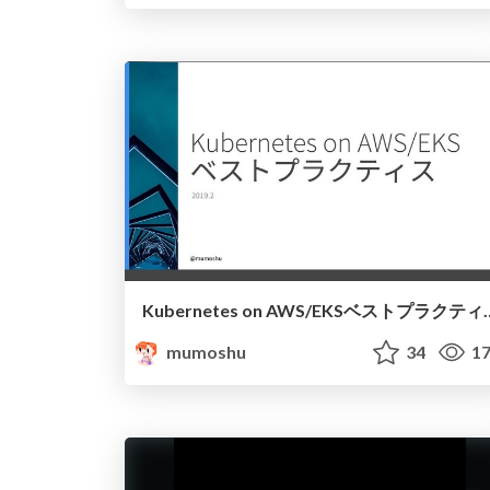
Kubernetes on AWS/EKSベス
mumoshu
34
17