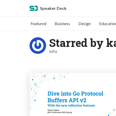
Speaker Deck
Featured
Business
Design
Educatio
Starred by k
lufia