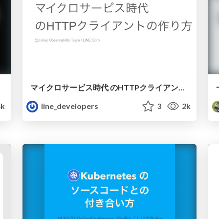
マイクロサービス時代 のHTTPクライアントの作り方 / how we build our http client for microservice
4k
line_developers
3
2k