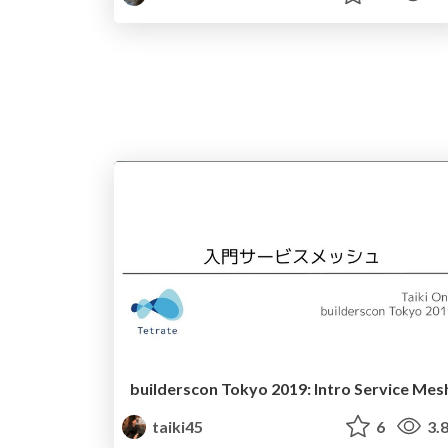
builderscon Tokyo 2019: Intro Service Mes
taiki45
6
3.