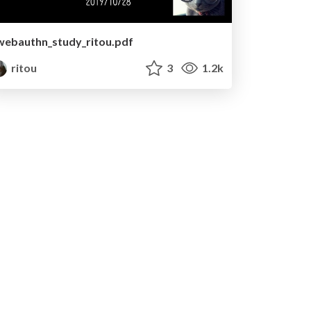
webauthn_study_ritou.pdf
ritou
3
1.2k