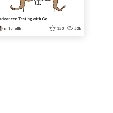
Advanced Testing with Go
mitchellh
150
52k