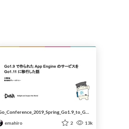
Go_Conference_2019_Spring_Go1.9_to_Go1.11.pdf
emahiro
2
13k