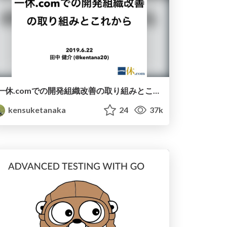
一休.comでの開発組織改善の取り組みとこれから /improve-ikyu-devlove-x
kensuketanaka
24
37k