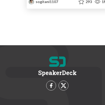
sogitani1107
293
1
SpeakerDeck