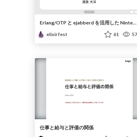
Erlang/OTP と ejabberd を活用した Nintendo Switch(TM)向け プッシュ通知システム 「NPNS」の 開発事例
elixirfest
61
57
仕事と給与と評価の関係