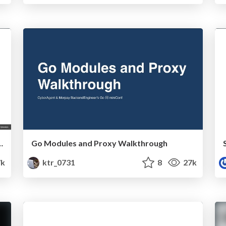
トプラクティス2019.2 #jawsdays
Go Modules and Proxy Walkthrough
k
ktr_0731
8
27k