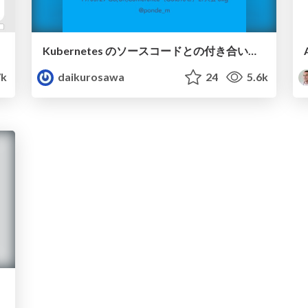
Kubernetes のソースコードとの付き合い方 #gounco / Kubernetes source code reading
k
daikurosawa
24
5.6k