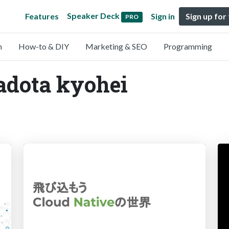
Speaker Deck
Features
Sign in
Sign up for
PRO
n
How-to & DIY
Marketing & SEO
Programming
adota kyohei