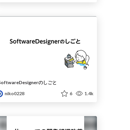
SoftwareDesignerのしごと
niko0228
6
1.4k