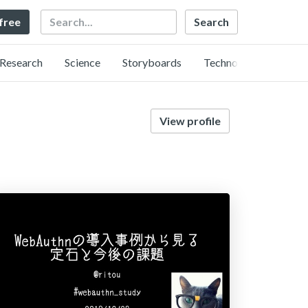
Search
 free
Research
Science
Storyboards
Technology
View profile