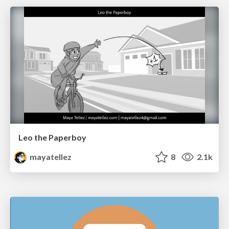
Leo the Paperboy
mayatellez
8
2.1k