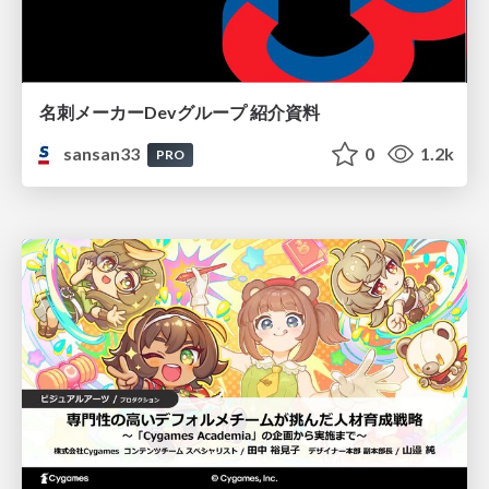
名刺メーカーDevグループ 紹介資料
sansan33
0
1.2k
PRO