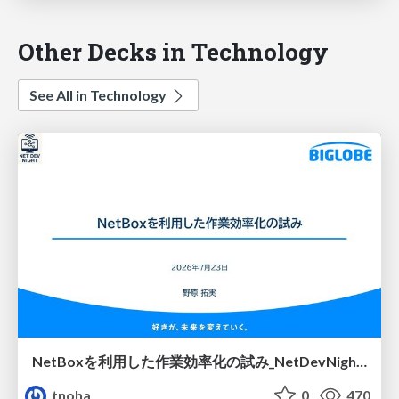
Other Decks in Technology
See All in Technology
NetBoxを利用した作業効率化の試み_NetDevNight4
tnoha
0
470