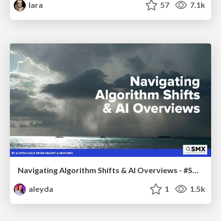
lara
57
7.1k
Navigating Algorithm Shifts & AI Overviews - #SMXNext
aleyda
1
1.5k