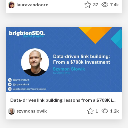
lauravandoore
37
7.4k
Data-driven link building: lessons from a $708K investment (BrightonSEO talk)
szymonslowik
1
1.2k