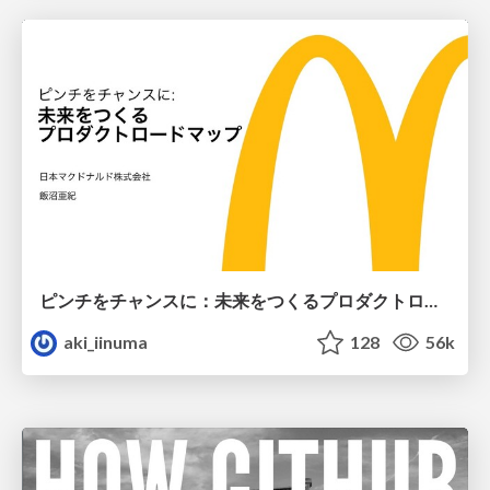
ピンチをチャンスに：未来をつくるプロダクトロードマップ #pmconf2020
aki_iinuma
128
56k