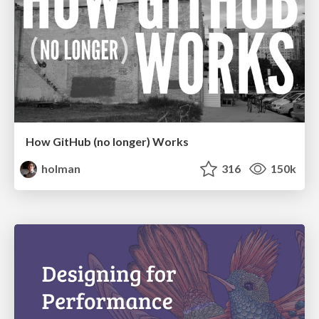
How GitHub (no longer) Works
holman
316
150k