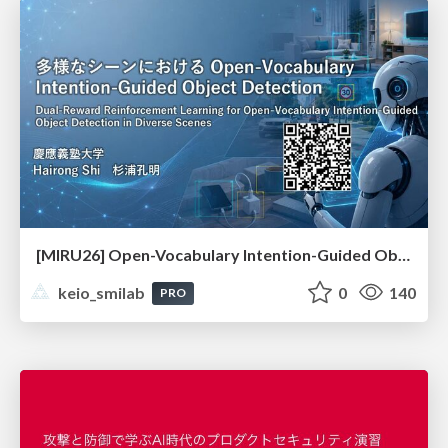
[MIRU26] Open-Vocabulary Intention-Guided Object Detection in Diverse Scenes
keio_smilab
0
140
PRO