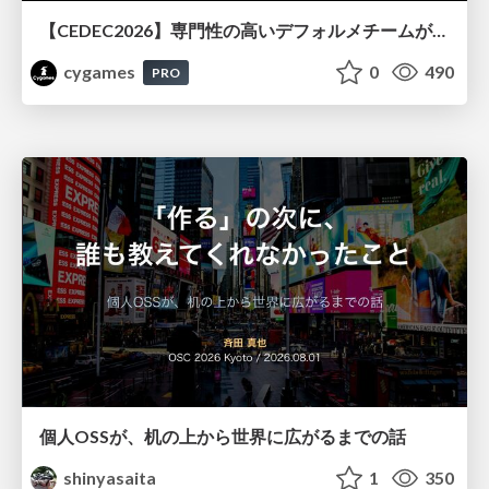
【CEDEC2026】専門性の高いデフォルメチームが挑んだ人材育成戦略 〜Cygames Academiaの企画から実施まで〜
cygames
0
490
PRO
個人OSSが、机の上から世界に広がるまでの話
shinyasaita
1
350