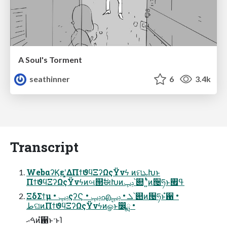
A Soul's Torment
seathinner
6
3.4k
Transcript
WebαʔϏεʹ͓͚ΔΠϯϑϥΞʔΩςΫνϟ ͷମܥԽͱ
ΠϯϑϥΞʔΩςΫνϟͷબ୒ࣗಈԽͷݚڀ՝୊ ʹ͍ͭͯͷ੔ཧͱߟ࡯
ΞδΣϯμ • ݚڀςʔϚ • ݚڀഎܠ • ݚڀ՝୊ͷ੔ཧͱํ਑ •
طଘͷΠϯϑϥΞʔΩςΫνϟͷௐࠪͱ෼ྨ •
ࠓޙͷํ਑ͱ·ͱΊ