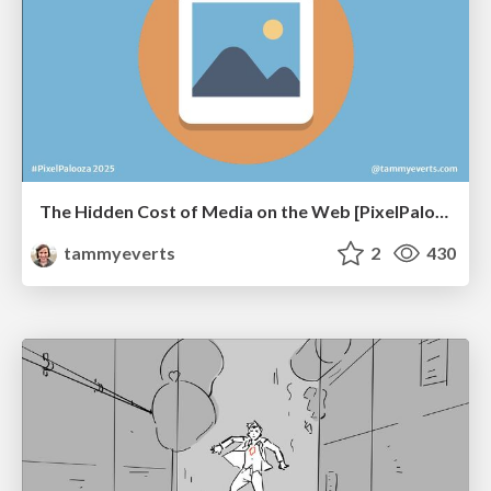
The Hidden Cost of Media on the Web [PixelPalooza 2025]
tammyeverts
2
430