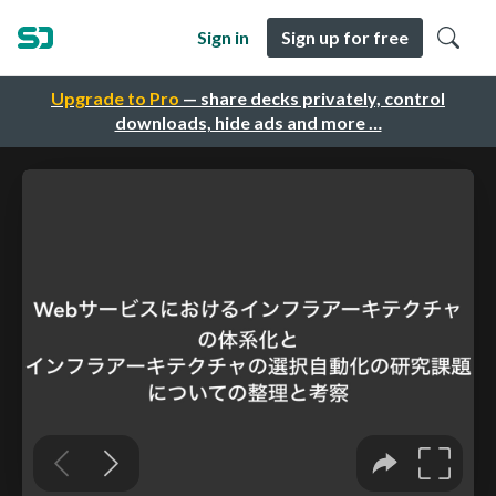
Sign in
Sign up for free
Upgrade to Pro
— share decks privately, control
downloads, hide ads and more …