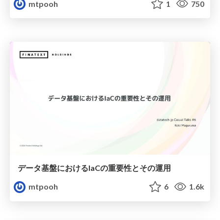
mtpooh
1
750
データ基盤におけるIaCの重要性とその運用
mtpooh
6
1.6k