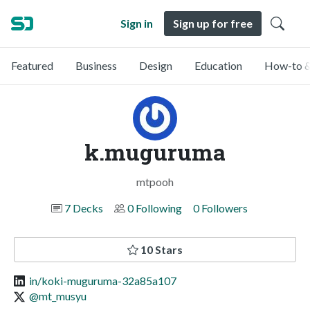
Sign in
Sign up for free
Featured
Business
Design
Education
How-to &
k.muguruma
mtpooh
7 Decks
0 Following
0 Followers
10 Stars
in/koki-muguruma-32a85a107
@mt_musyu