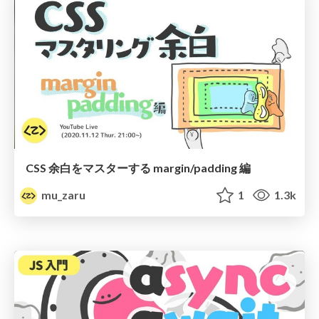
CSS 余白をマスターする margin/padding 編
mu_zaru
1
1.3k