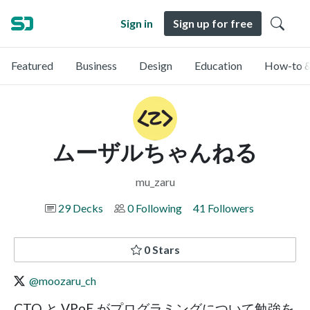
Sign in
Sign up for free
Featured
Business
Design
Education
How-to &
ムーザルちゃんねる
mu_zaru
29 Decks
0 Following
41 Followers
0 Stars
@moozaru_ch
CTO と VPoE がプログラミングについて勉強を