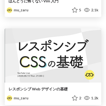
ほんとうに怖くない Vim 入門
mu_zaru
5
2.1k
レスポンシブ Web デザインの基礎
mu_zaru
2
1.2k