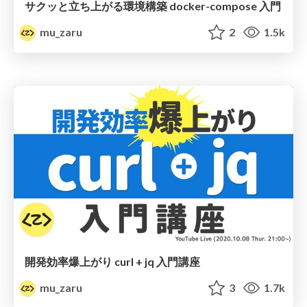
サクッと立ち上がる環境構築 docker-compose 入門
mu_zaru
2
1.5k
開発効率爆上がり curl + jq 入門講座
mu_zaru
3
1.7k