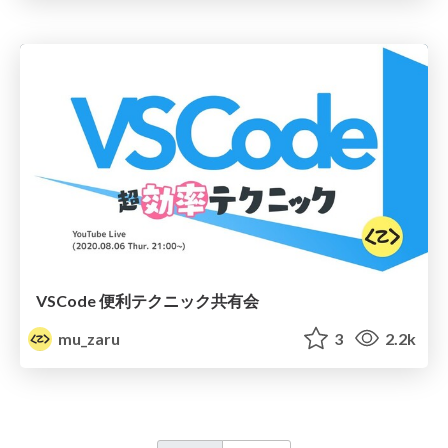
VSCode 便利テクニック共有会
mu_zaru
3
2.2k