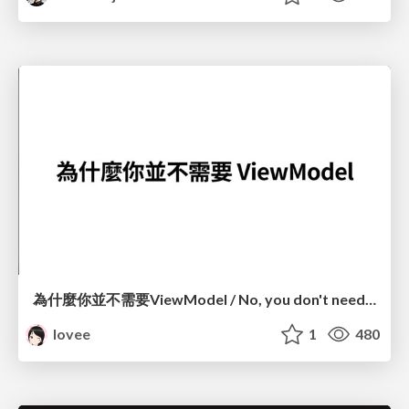
為什麼你並不需要ViewModel / No, you don't need a ViewModel
lovee
1
480