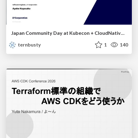
Japan Community Day at Kubecon + CloudNativeCon Japan 2026: Learning Container Privilege Control by Building My Own Low-Level Container Runtime
ternbusty
1
140