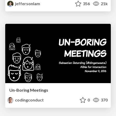
jeffersonlam
356
21k
Un-Boring Meetings
codingconduct
0
370