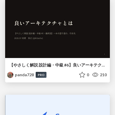
【やさしく解説 設計編・中級 #6】良いアーキテクチャとは ～ 一本の登り道の、行き先 ～
panda728
0
210
PRO