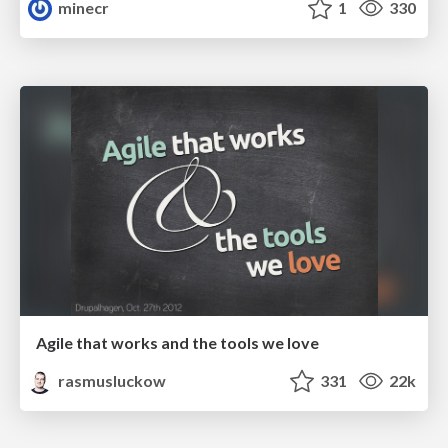
minecr
1
330
Agile that works and the tools we love
rasmusluckow
331
22k