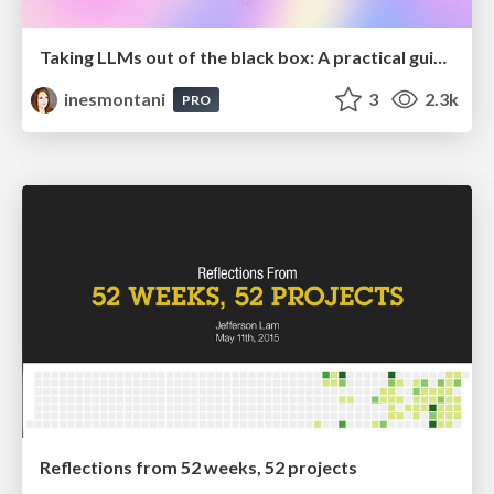
Taking LLMs out of the black box: A practical guide to human-in-the-loop distillation
inesmontani
3
2.3k
PRO
Reflections from 52 weeks, 52 projects