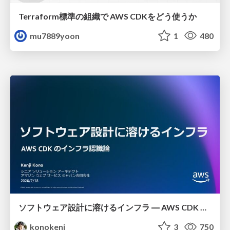
Terraform標準の組織で AWS CDKをどう使うか
mu7889yoon
1
480
ソフトウェア設計に溶けるインフラ ― AWS CDK のインフラ認識論
konokenj
3
750