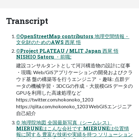
Transcript
©OpenStreetMap contributors 地理空間情報・
文化財のためのAWS 西尾 悟
©Project PLATEAU / MLIT Japan 西尾 悟
NISHIO Satoru ・前職:
建設コンサルタントとして河川構造物の設計に従事
・現職: Web/GISアプリケーションの開発およびクラ
ウド基 盤の構築等を行うエンジニア ・趣味: 点群デ
ータの機械学習・3DCGの作成・大規模GIS データの
GPUを利用した高速処理など
https://twitter.com/nokonoko_1203
https://qiita.com/nokonoko_1203 WebGISエンジニア
自己紹介
© 地理院地図 全国最新写真（シームレス）
MIERUNEはこんな会社です MIERUNEは位置情
報に関する 豊富な技術や実績を持つ ソリューション