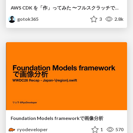
AWS CDK を「作」ってみた 〜フルスクラッチで見えた CDK の裏側〜 / aws-cdk-from-scratch
gotok365
3
2.8k
Foundation Models frameworkで画像分析
ryodeveloper
1
570