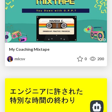
My Coaching Mixtape
mlcsv
0
200