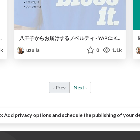
y all PHP array now!!!
八王子からお届けするノベルティ - YAPC::Kyoto 2023
k
uzulla
0
1.1k
‹ Prev
Next ›
o:
Add privacy options and schedule the publishing of your d