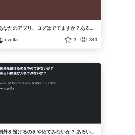
あなたのアプリ、ログはでてますか？あるいはログをだしてますか？ (Funabashi.dev用 軽量版)
uzulla
3
340
例外を投げるのをやめてみないか？ あるいは受け入れてみないか？ - How to use exceptions other than throwing