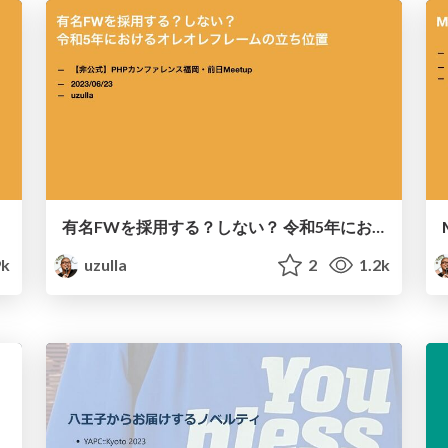
有名FWを採用する？しない？ 令和5年におけるオレオレフレームの立ち位置 / To make with own framework or not do, that is the question
9k
uzulla
2
1.2k