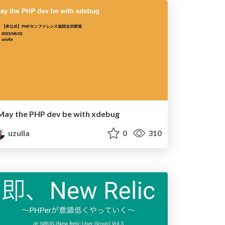
May the PHP dev be with xdebug
uzulla
0
310