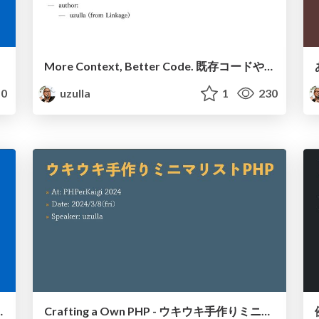
More Context, Better Code. 既存コードやOAS等をコンテキストとしてLLMに与える事で、よりよいコード生成を行う話
0
uzulla
1
230
res in growing web apps
Crafting a Own PHP - ウキウキ手作りミニマリストPHP