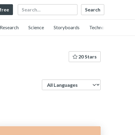
Search
 free
Research
Science
Storyboards
Technology
20 Stars
Language