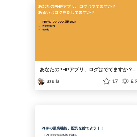
あなたのPHPアプリ、ログはでてますか？あるいはログをだしてますか？ / Are you writing a log? Or just out a log?
uzulla
17
8.