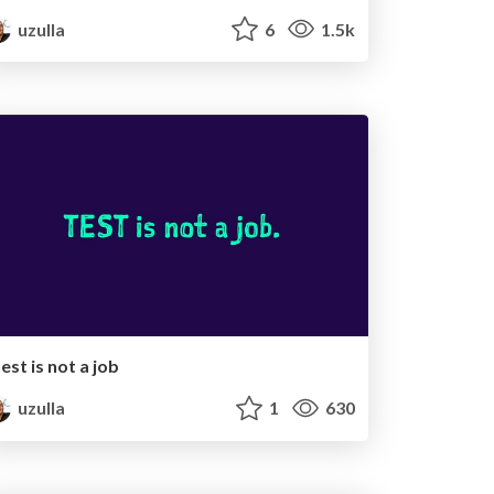
uzulla
6
1.5k
test is not a job
uzulla
1
630