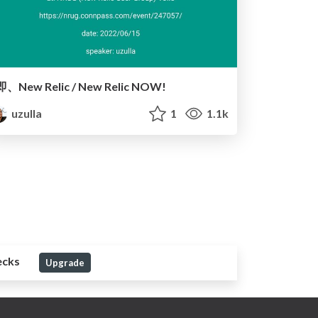
即、New Relic / New Relic NOW!
uzulla
1
1.1k
ecks
Upgrade