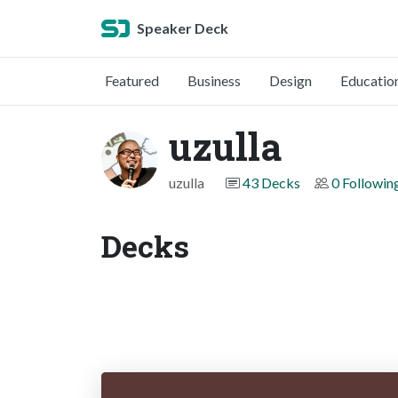
Speaker Deck
Featured
Business
Design
Educatio
uzulla
uzulla
43 Decks
0 Followin
Decks