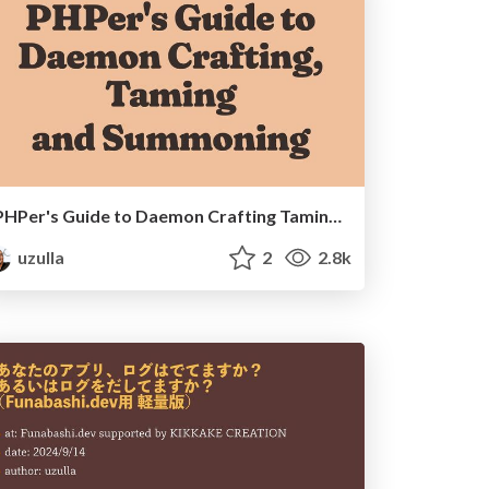
PHPer's Guide to Daemon Crafting Taming and Summoning
uzulla
2
2.8k