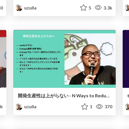
0
uzulla
5
3.3k
開発生産性は上がらない - N Ways to Reduce Development Productivity
8k
uzulla
1
370