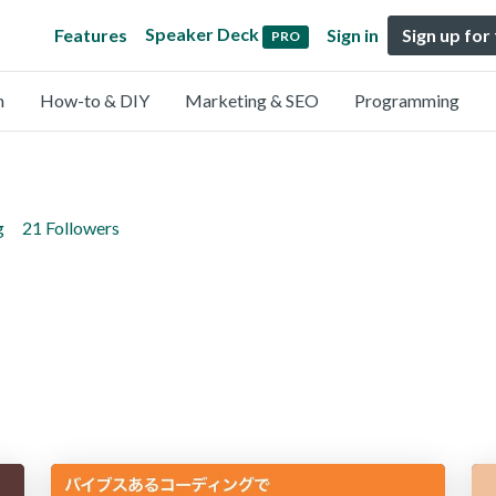
Speaker Deck
Features
Sign in
Sign up for
PRO
n
How-to & DIY
Marketing & SEO
Programming
g
21 Followers