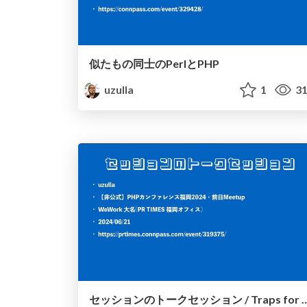
似たもの同士のPerlとPHP
uzulla
1
31
セッションのトークセッション / Traps for PHP session featu