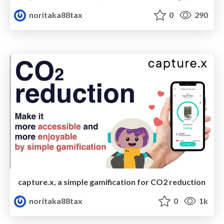
noritaka88tax
0
290
capture.x, a simple gamification for CO2 reduction
noritaka88tax
0
1k