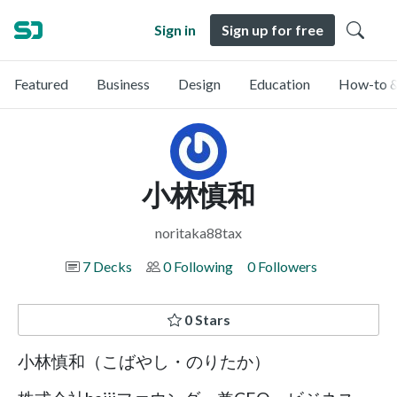
Sign in
Sign up for free
Featured
Business
Design
Education
How-to &
小林慎和
noritaka88tax
7 Decks
0 Following
0 Followers
0 Stars
小林慎和（こばやし・のりたか）