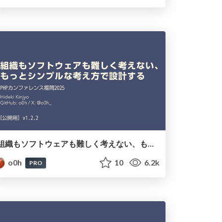
組織もソフトウェアも難しく考えない、もっとシンプルな考え方で設計する #phpconfuk
o0h
10
6.2k
PRO