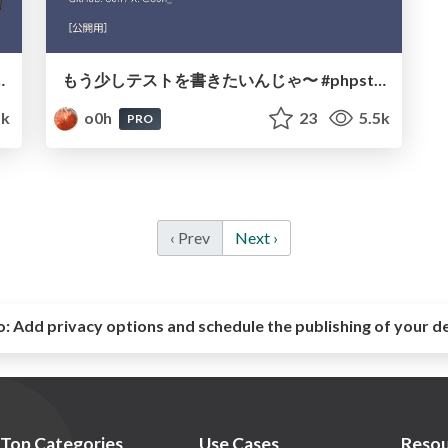
ゲティコードを求めて- #phperkaigi
もう少しテストを書きたいんじゃ〜 #phpstudy
1k
o0h
23
5.5k
PRO
‹ Prev
Next ›
o:
Add privacy options and schedule the publishing of your d
Top Categories
Use Cases
Resou