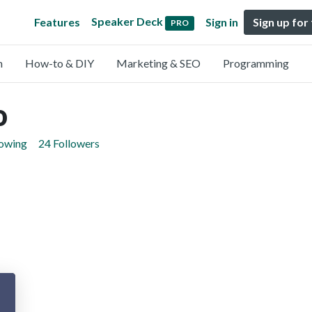
Speaker Deck
Features
Sign in
Sign up for
PRO
n
How-to & DIY
Marketing & SEO
Programming
o
lowing
24 Followers