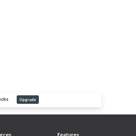
ecks
Upgrade
rces
Features