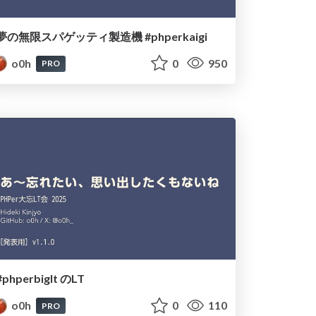
夢の無限スパゲッティ製造機 #phperkaigi
o0h
0
950
PRO
#phperbiglt のLT
o0h
0
110
PRO