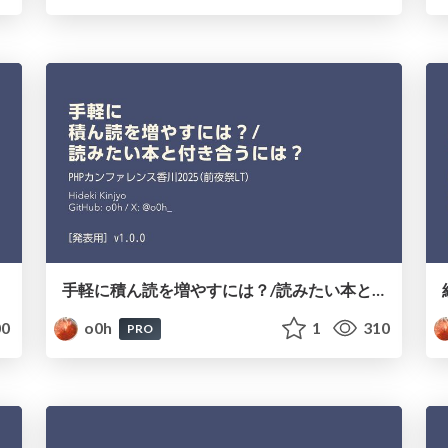
手軽に積ん読を増やすには？/読みたい本と付き合うには？
0
o0h
1
310
PRO