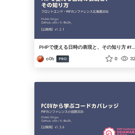
PHPで使える日時の表現と、その知り方 #frontend_phpco
o0h
0
32
PRO