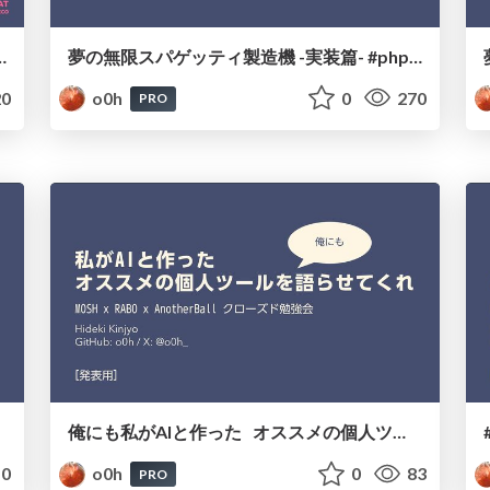
 #phpcon_odawara
夢の無限スパゲッティ製造機 -実装篇- #phpstudy
0
o0h
0
270
PRO
俺にも私がAIと作った オススメの個人ツールを語らせてくれ
0
o0h
0
83
PRO