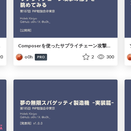
n_do
Composerを使ったサプライチェーン攻撃の様子を眺めてみる #phpstudy
0
o0h
2
300
PRO