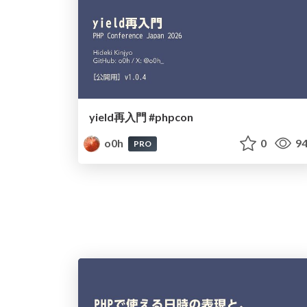
yield再入門 #phpcon
o0h
0
94
PRO