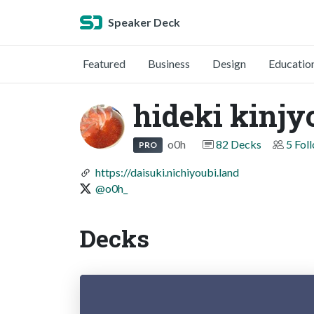
Speaker Deck
Featured
Business
Design
Educatio
hideki kinjy
o0h
82 Decks
5 Fol
PRO
https://daisuki.nichiyoubi.land
@o0h_
Decks