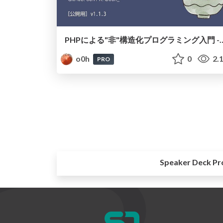
PHPによる"非"構造化プログラミング入門 -本当に熱いスパ
o0h
0
2.
PRO
Speaker Deck Pr