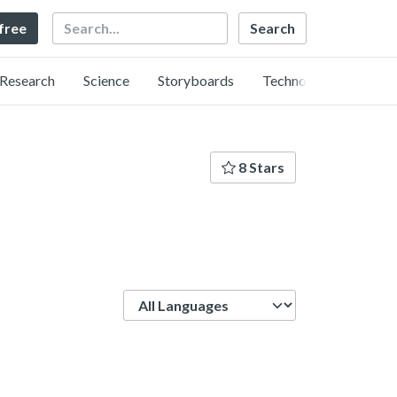
Search
 free
Research
Science
Storyboards
Technology
8 Stars
Language