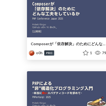
Composerが「依存解決」のためにどんな工夫をしているか #phpcon
o0h
1
79
PRO