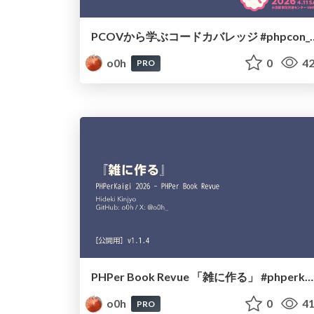
PCOVから学ぶコードカバレッジ
o0h
0
42
PRO
PHPer Book Revue 「雑に作る」 #phperkaigi
o0h
0
41
PRO