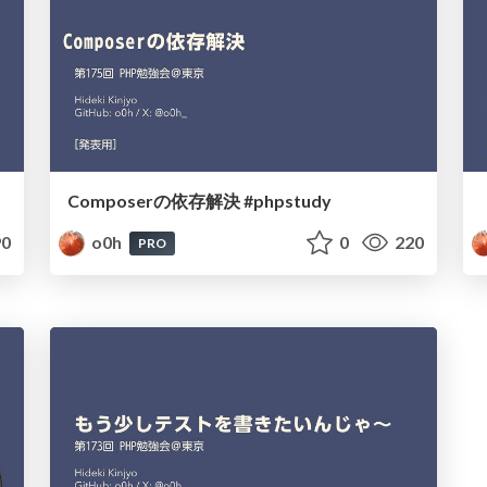
Composerの依存解決 #phpstudy
0
o0h
0
220
PRO