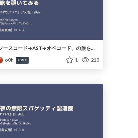
ソースコード→AST→オペコード、の旅を覗いてみる
o0h
1
210
PRO