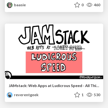
baasie
0
460
JAMstack: Web Apps at Ludicrous Speed - All Things Open 2022
reverentgeek
1
530