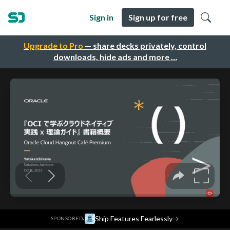
Sign in
Sign up for free
Upgrade to Pro
— share decks privately, control
downloads, hide ads and more …
·
Ship Features Fearlessly
→
SPONSORED