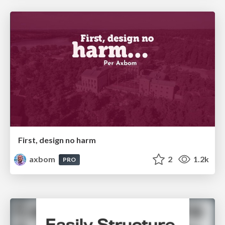
First, design no harm
axbom
2
1.2k
PRO