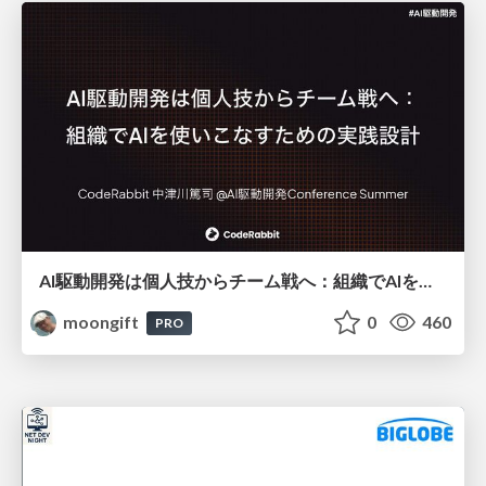
AI駆動開発は個人技からチーム戦へ：組織でAIを使いこなすための実践設計
moongift
0
460
PRO