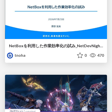
NetBoxを利用した作業効率化の試み_NetDevNight4
tnoha
0
470