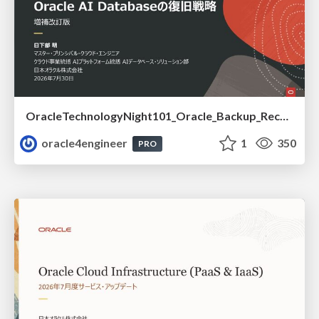
OracleTechnologyNight101_Oracle_Backup_Recovery_Strategy_from_REDO_UNDO
oracle4engineer
1
350
PRO