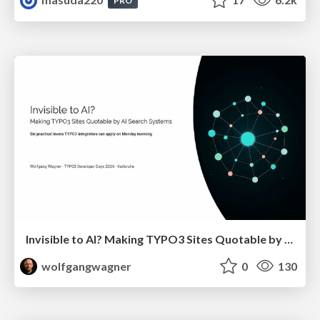
PRO
Invisible to AI? Making TYPO3 Sites Quotable by AI Search Systems
wolfgangwagner
0
130