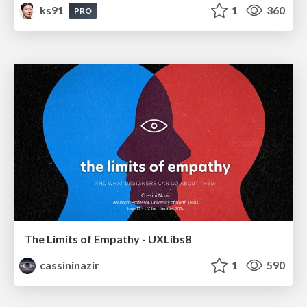
ks91
1
360
PRO
The Limits of Empathy - UXLibs8
cassininazir
1
590