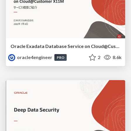
Oracle Exadata Database Service on Cloud@Customer X11M (ExaDB-C@C) サービス概要
oracle4engineer
2
8.6k
PRO