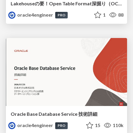
Lakehouseの要！Open Table Format深掘り（OCHaCafe Season 11 #6）
oracle4engineer
1
88
PRO
Oracle Base Database Service 技術詳細
oracle4engineer
15
110k
PRO