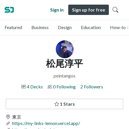
Sign in
Sign up for free
Featured
Business
Design
Education
How-to &
松尾淳平
peintangos
4 Decks
0 Following
2 Followers
1 Stars
東京
https://my-links-lemon.vercel.app/