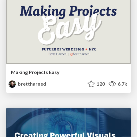
Making Projects Easy
brettharned
120
6.7k