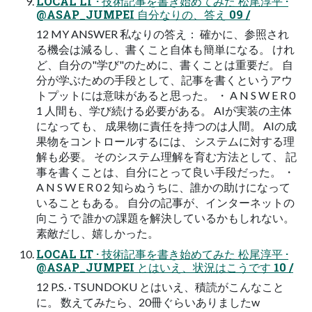
LOCAL LT · 技術記事を書き始めてみた 松尾淳平 ·
@ASAP_JUMPEI 自分なりの、答え 09 /
12 MY ANSWER 私なりの答え： 確かに、参照され
る機会は減るし、書くこと自体も簡単になる。 けれ
ど、自分の"学び"のために、書くことは重要だ。 自
分が学ぶための手段として、記事を書くというアウ
トプットには意味があると思った。 ・ A N S W E R 0
1 人間も、学び続ける必要がある。 AIが実装の主体
になっても、 成果物に責任を持つのは人間。 AIの成
果物をコントロールするには、 システムに対する理
解も必要。 そのシステム理解を育む方法として、 記
事を書くことは、自分にとって良い手段だった。 ・
A N S W E R 0 2 知らぬうちに、誰かの助けになって
いることもある。 自分の記事が、インターネットの
向こうで 誰かの課題を解決しているかもしれない。
素敵だし、嬉しかった。
LOCAL LT · 技術記事を書き始めてみた 松尾淳平 ·
@ASAP_JUMPEI とはいえ、状況はこうです 10 /
12 P.S. · TSUNDOKU とはいえ、積読がこんなこと
に。 数えてみたら、20冊ぐらいありましたw