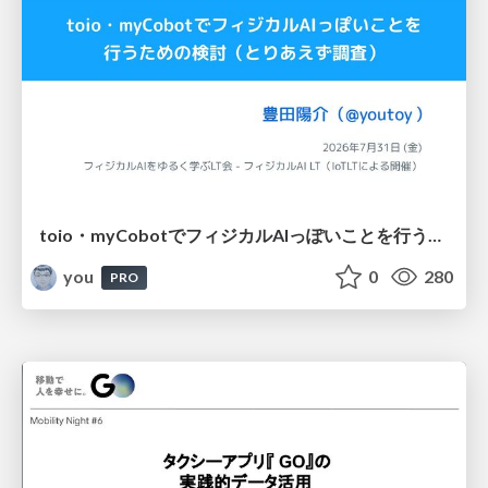
toio・myCobotでフィジカルAIっぽいことを行うための検討（とりあえず調査） / フィジカルAI LT（IoTLTによる開催）
you
0
280
PRO