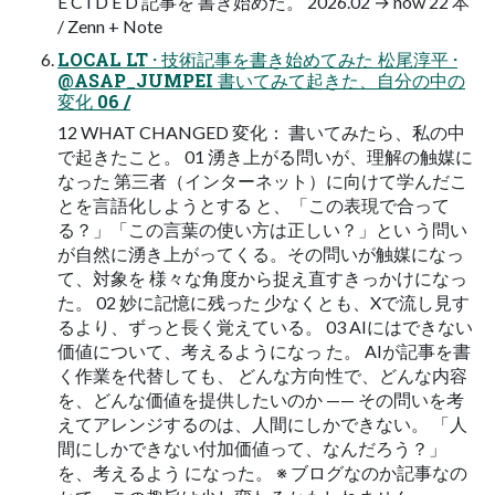
E C I D E D 記事を 書き始めた。 2026.02 → now 22 本
/ Zenn + Note
LOCAL LT · 技術記事を書き始めてみた 松尾淳平 ·
@ASAP_JUMPEI 書いてみて起きた、自分の中の
変化 06 /
12 WHAT CHANGED 変化： 書いてみたら、私の中
で起きたこと。 01 湧き上がる問いが、理解の触媒に
なった 第三者（インターネット）に向けて学んだこ
とを言語化しようとする と、「この表現で合って
る？」「この言葉の使い方は正しい？」とい う問い
が自然に湧き上がってくる。その問いが触媒になっ
て、対象を 様々な角度から捉え直すきっかけになっ
た。 02 妙に記憶に残った 少なくとも、Xで流し見す
るより、ずっと長く覚えている。 03 AIにはできない
価値について、考えるようになっ た。 AIが記事を書
く作業を代替しても、 どんな方向性で、どんな内容
を、どんな価値を提供したいのか —— その問いを考
えてアレンジするのは、人間にしかできない。 「人
間にしかできない付加価値って、なんだろう？」
を、考えるよう になった。 ※ ブログなのか記事なの