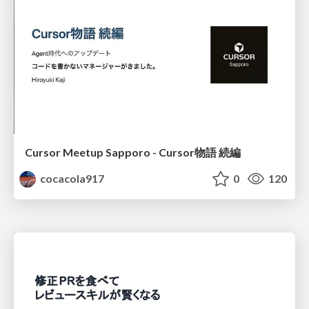
Cursor Meetup Sapporo - Cursor物語 続編
cocacola917
0
120