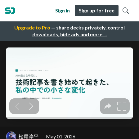
Sign in
Sign up for free
Upgrade to Pro
— share decks privately, control
downloads, hide ads and more …
松尾淳平
May 01, 2026