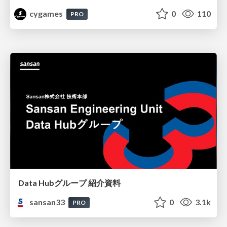
cygames
0
110
PRO
Data Hubグループ 紹介資料
sansan33
0
3.1k
PRO