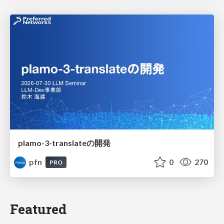
plamo-3-translateの開発
pfn
0
270
PRO
Featured