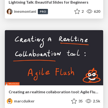
Lightning Talk: Beautiful Slides for Beginners
inesmontani
2
620
PRO
Creating an realtime collaboration tool: Agile Flush - .NET Oxford
marcduiker
35
2.5k