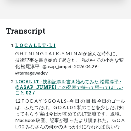
Transcript
L O C A L L T · L I
G H T N I N G T A L K · 5 M I N AIが盛んな時代に、
技術記事を書き始めて起きた、 私の中での小さな変
化 松尾淳平 · @asap_jumpei · 2026.04.29 ·
@tamagawadev
LOCAL LT · 技術記事を書き始めてみた 松尾淳平 ·
@ASAP_JUMPEI この発表で持って帰ってほしい
こと 02 /
12 T O D A Y ' S G O A L S · 今 日 の 目 標 今日のゴール
は、ふたつだけ。 G O A L 0 1 私のことを少しだけ知
ってもらう 実は今日が初めてのLT登壇です。退職、
MacBook破産、記事が思 ったより読まれた。 G O A
L 0 2 みなさんの何かのきっかけになれれば 良いな