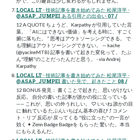
かで、この趣旨は少し変わるかもしれません。
LOCAL LT · 技術記事を書き始めてみた 松尾淳平 ·
@ASAP_JUMPEI ある引用との出会い 07 /
12 A QUOTE ちょうど、Karpathy が引用していた言
葉。 「AIにはできない価値」を考える時に、すごく
腑に落ちた。 “ 思考はアウトソーシングできる。 で
も理解はアウトソーシングできない。 — kache
(@yacineMTB) 記事を書いて起きた変化って、 たぶ
ん"理解"のことだったんだと思う。 · via Andrej
Karpathy
LOCAL LT · 技術記事を書き始めてみた 松尾淳平 ·
@ASAP_JUMPEI 書いた先で、起きたこと 08 /
12 BONUS 発見： 書くことで起きた、思いがけない
反応。 自分の書いた記事が誰かの役に立っている
—— これが、思いの外うれしい。 ♡ いいね 誰かの目
に 触れている たぶんいちばん基本の喜び ⤴ コメン
ト・リプ 反応が 戻ってくる "役に立った" の一言が
効く ✦ Zenn Badge Badgeを もらった 驚いた。本当
にもらえるんだ。