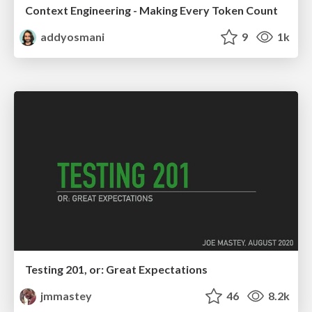
Context Engineering - Making Every Token Count
addyosmani
9
1k
Testing 201, or: Great Expectations
jmmastey
46
8.2k