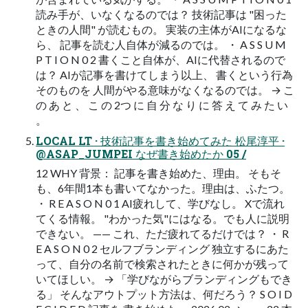
読み手が、いなくなるのでは？ 技術記事は "困った
ときの人間" が読むもの。 実装の主体がAIになるな
ら、 記事を読む人自体が減るのでは。 ・ A S S U M
P T I O N 0 2 書くこと自体が、AIに代替されるので
は？ AIが記事を書けてしまう以上、 書くという行為
そのものを 人間がやる意味がなくなるのでは。 → こ
の あ と 、 こ の 2つ に 自 分 な り に 答 え て み た い
。
LOCAL LT · 技術記事を書き始めてみた 松尾淳平 ·
@ASAP_JUMPEI なぜ書き始めたか 05 /
12 WHY 背景： 記事を書き始めた、理由。 そもそ
も、6年間1本も書いてなかった。理由は、ふたつ。
・ R E A S O N 0 1 AI疲れして、学びなし。 Xで流れ
てくる情報。 "わかった気"にはなる。でも人に説明
できない。 —— これ、ただ疲れてるだけでは？ ・ R
E A S O N 0 2 セルフブランディング 独立するにあた
って、自分の名前で検索されたときに何かが残って
いてほしい。 → 「学びながらブランディングもでき
る」 そんなアウトプット方法は、何だろう？ S O I D