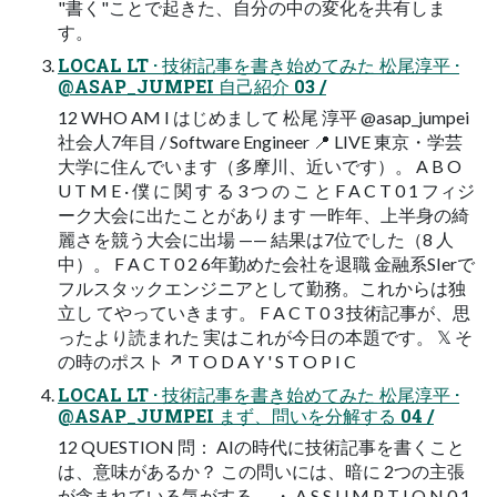
"書く"ことで起きた、自分の中の変化を共有しま
す。
LOCAL LT · 技術記事を書き始めてみた 松尾淳平 ·
@ASAP_JUMPEI 自己紹介 03 /
12 WHO AM I はじめまして 松尾 淳平 @asap_jumpei
社会人7年目 / Software Engineer 📍 LIVE 東京・学芸
大学に住んでいます（多摩川、近いです）。 A B O
U T M E · 僕 に 関 す る 3 つ の こ と F A C T 0 1 フィジ
ーク大会に出たことがあります 一昨年、上半身の綺
麗さを競う大会に出場 —— 結果は7位でした（8 人
中）。 F A C T 0 2 6年勤めた会社を退職 金融系SIerで
フルスタックエンジニアとして勤務。これからは独
立し てやっていきます。 F A C T 0 3 技術記事が、思
ったより読まれた 実はこれが今日の本題です。 𝕏 そ
の時のポスト ↗ T O D A Y ' S T O P I C
LOCAL LT · 技術記事を書き始めてみた 松尾淳平 ·
@ASAP_JUMPEI まず、問いを分解する 04 /
12 QUESTION 問： AIの時代に技術記事を書くこと
は、意味があるか？ この問いには、暗に 2つの主張
が含まれている気がする。 ・ A S S U M P T I O N 0 1