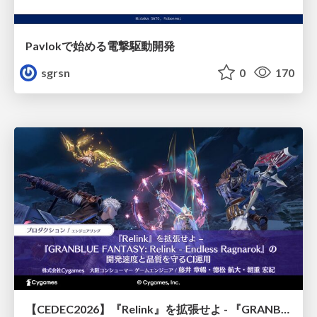
Pavlokで始める電撃駆動開発
sgrsn
0
170
【CEDEC2026】『Relink』を拡張せよ - 『GRANBLUE FANTASY: Relink - Endless Ragnarok』の開発速度と品質を守るCI運用