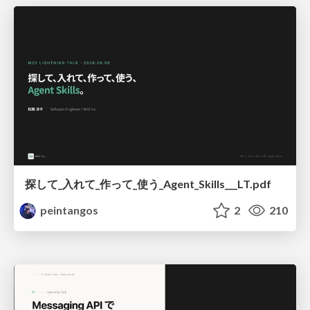
探して_入れて_作って_使う_Agent_Skills___LT.pdf
peintangos
2
210