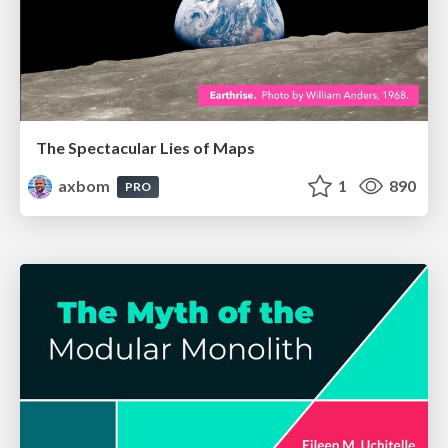
The Spectacular Lies of Maps
axbom
1
890
PRO