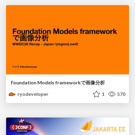
Foundation Models frameworkで画像分析
ryodeveloper
1
570