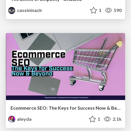
cassininazir
1
590
Ecommerce SEO: The Keys for Success Now & Beyond - #SERPConf2024
aleyda
1
2.1k