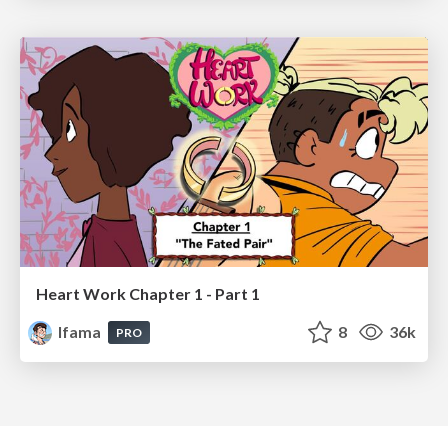
Heart Work Chapter 1 - Part 1
lfama
8
36k
PRO