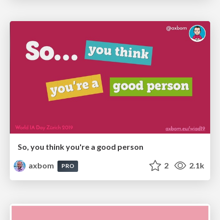
So, you think you're a good person
axbom
2
2.1k
PRO