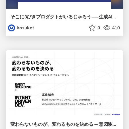
そこに3びきプロダクトがいるじゃろう——生成AI時代における“価値が届かない理由”の構造
kosuket
0
410
変わらないものが、変わるものを決める — 意図駆動開発 × イベントソーシング × イミュータブル | What Doesn't Change Decides What Can — IDD × Event Sourcing × Immutability