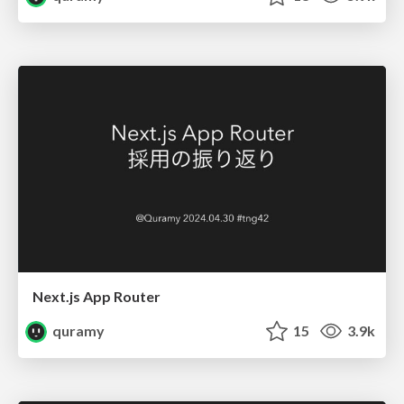
Next.js App Router
quramy
15
3.9k