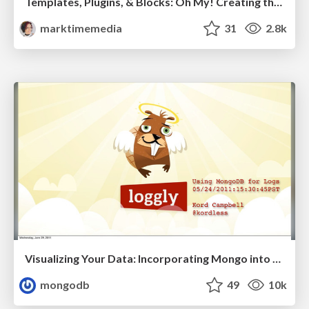
Templates, Plugins, & Blocks: Oh My! Creating the theme that thinks of everything
marktimemedia
31
2.8k
Visualizing Your Data: Incorporating Mongo into Loggly Infrastructure
mongodb
49
10k