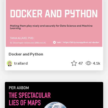
Docker and Python
trallard
47
4.1k