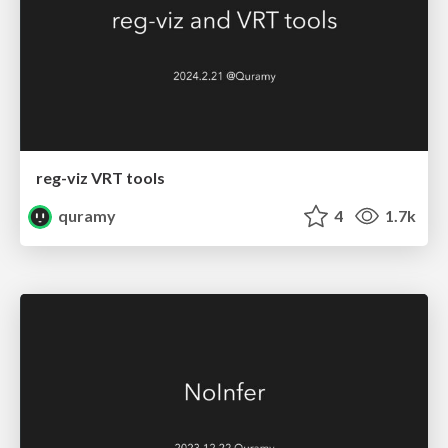
reg-viz VRT tools
quramy
4
1.7k