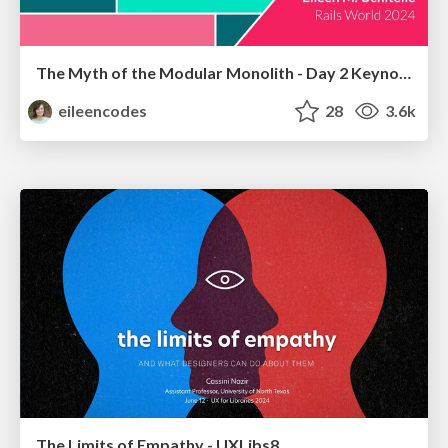
The Myth of the Modular Monolith - Day 2 Keynote - Rails World 2024
eileencodes
28
3.6k
The Limits of Empathy - UXLibs8