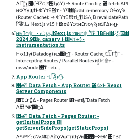
ΛՔ͛ͳ͍͜ͱ͕෼͔͍ͬͯͨ(Ή͠Ζো֐ϦεΫ) → Route Con fi g ΍ fetch API
ͷΦϓγϣϯͰΦϓτΞ΢τ - ϒϥ΢βଆͷ in-memory Ωϟογϡ
(Router Cache): → ΦϓτΞ΢τͰ͖ͳ͍ͨΊɺSA ͔Β revalidatePath
Ͱ໌ࣔతʹࡴ͢ - Next.js v15 Ͱ͸σϑΥϧτͷΩϟογϡ͕ബ͘ͳΔͱͷ͜ͱ
ͦͷଞࡉ͔͍ෆ۩߹ - ։ൃதɺNext.js ଆͷෆ۩߹ʹͪΐͬͱͣͭۤ͠ΊΒΕͨͷ͸ࣄ࣮: (͍ͣΕ΋
2024.9࣌఺ͷ canary Ͱ͸मਖ਼ࡁ) -
instrumentation.ts
Ͱ o11y(Datadog) ͷܭ૷Ͱ͖ͳ͍ - Router Cache ͕ଘࡏͨ͠Γ͠ͳ͔ͬͨΓ -
Intercepting Routes / Parallel Routes ͷࡉ͔͍ෆ۩߹ -
msw/node ࢖͑ͳ͍ - etc,,,
App Router ࠾༻ͯ͠ Α͔ͬͨͱײͨ͜͡ͱ
ࣗ཯తͳ Data Fetch - App Router ͸ඪ४Ͱ React
Server Components
͕૊Έࠐ·Ε͍ͯΔ - Pages Router ࣌୅ͱൺֱͯ͠ɺ Data Fetch
Λ௚ײతʹ࣮૷Ͱ͖Δ
ࣗ཯తͳ Data Fetch - Pages Router: -
getInitialProps ΍
getServerSideProps(getStaticProps)
Λར༻: σʔλऔಘΛίϯϙʔωϯτπϦʔͷ௖఺ͰߦΘͶ͹ͳΒͳ͍