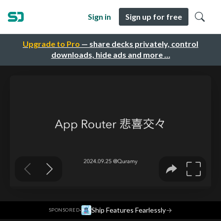
Sign in
Sign up for free
Upgrade to Pro
— share decks privately, control
downloads, hide ads and more …
·
Ship Features Fearlessly
→
SPONSORED