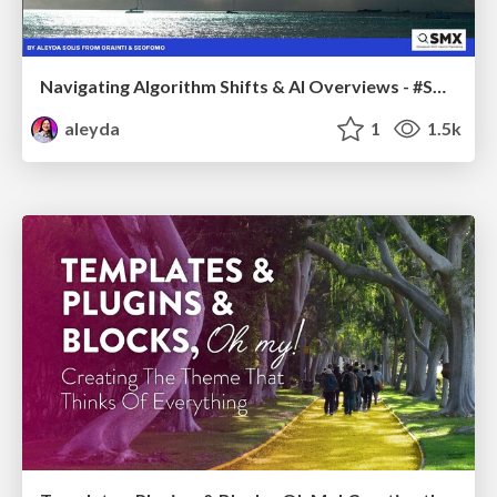
Navigating Algorithm Shifts & AI Overviews - #SMXNext
aleyda
1
1.5k