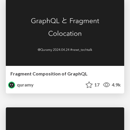
Fragment Composition of GraphQL
quramy
17
4.9k