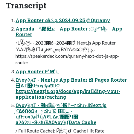
Transcript
App Router ൵تަʑ 2024.09.25 @Quramy
Agenda - ࠓ೔࿩͢͜ͱ: - App Router ։ൃͰۤ͠Μͩ͜ͱ - App
Router
࠾༻ͯ͠Α͔ͬͨͱײͨ͜͡ͱ - 2023೥6݄~2024೥3݄ʹͯ Next.js App Router
ʹΑΔҊ݅ʹܞΘ͓ͬͯ Γɺͦͷࡍͷମݧஊ͔ΒҰ෦Λൈਮ͍ͯ͠·͢ ৄࡉ:
https://speakerdeck.com/quramy/next-dot-js-app-
router
App Router Ͱۤ͠Μ ͩ͜ͱ
ΩϟογϡपΓ - Next.js App Router ͸ Pages Router
https://nextjs.org/docs/app/building-your-
application/caching
ΩϟογϡपΓ - ࣗ਎ͷҊ݅ʹͱͬͯඞཁे෼ͳ࠷దԽͱɺNext.js
͕ਪͯ͘͠ΔόΩόΩͷ࠷దԽʹԹ ౓͕ࠩ... -
ʮΩϟογϡͷࡴ͠ํʯΛशಘ͢Δͷʹ޻਺ׂ͘Ӌ໨ʹ -
αʔόʔଆͰӬଓԽ͞ΕΔΩϟογϡ(Data Cache
/ Full Route Cache): Ҋ݅ಛੑతʹ Cache Hit Rate