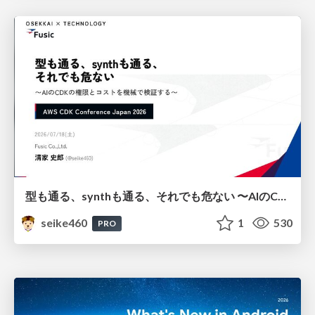
型も通る、synthも通る、それでも危ない 〜AIのCDKの権限とコストを機械で検証する〜 / It Passes Type Checks, It Passes Synth Checks, but It’s Still Risky — Automatically Verifying Permissions and Costs in AI’s CDK —
seike460
1
530
PRO