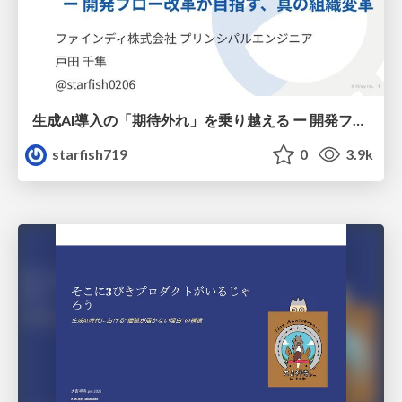
生成AI導入の「期待外れ」を乗り越える ー 開発フロー改革が目指す、真の組織変革
starfish719
0
3.9k