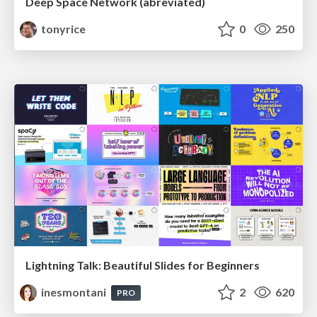
Deep Space Network (abreviated)
tonyrice
0
250
Lightning Talk: Beautiful Slides for Beginners
inesmontani
2
620
PRO