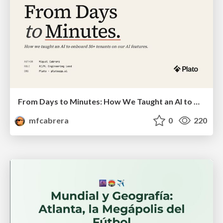
From Days to Minutes: How We Taught an AI to Onboard 50+ Tenants on our AI Features
mfcabrera
0
220