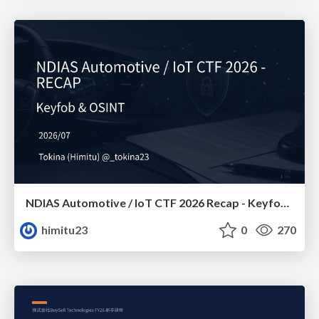
NDIAS Automotive / IoT CTF 2026 Recap - Keyfob & OSINT
himitu23
0
270