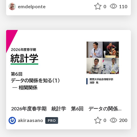
emdelponte
0
110
2026年度春学期 統計学 第6回 データの関係を知る（１）ー 相関関係 (2026. 5. 14)
akiraasano
0
200
PRO