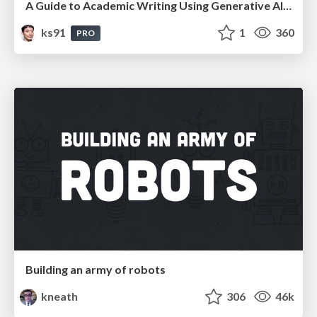
A Guide to Academic Writing Using Generative AI - A Workshop
ks91
1
360
PRO
Building an army of robots
kneath
306
46k