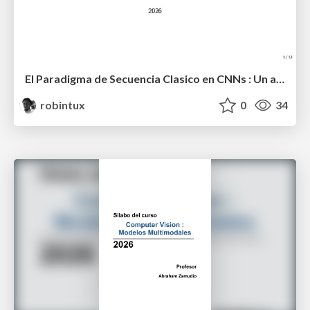
El Paradigma de Secuencia Clasico en CNNs : Un analisis profundo de VGG16 y VGG19
robintux
0
34