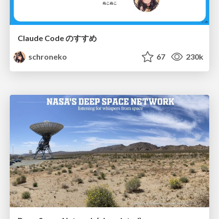
Claude Code のすすめ
schroneko
67
230k