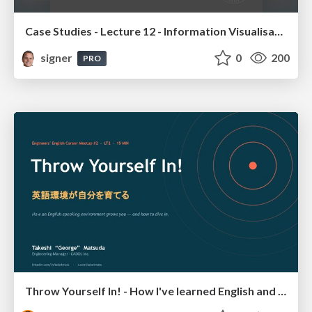
Case Studies - Lecture 12 - Information Visualisation (4019538FNR)
signer
0
200
PRO
Throw Yourself In! - How I've learned English and What I'm Facing