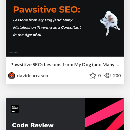
Pawsitive SEO: Lessons from My Dog (and Many Mistakes) on Thriving as a Consultant in the Age of AI
davidcarrasco
0
200