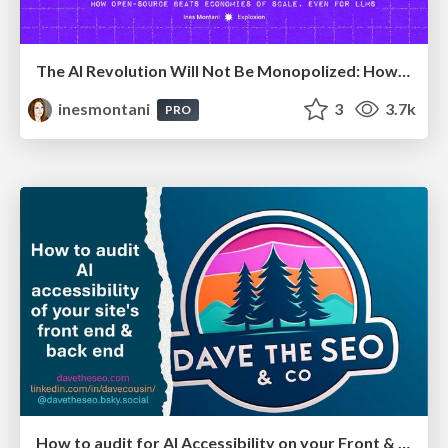
The AI Revolution Will Not Be Monopolized: How open-source beats economies of scale, even for LLMs
inesmontani
3
3.7k
PRO
How to audit for AI Accessibility on your Front & Back End