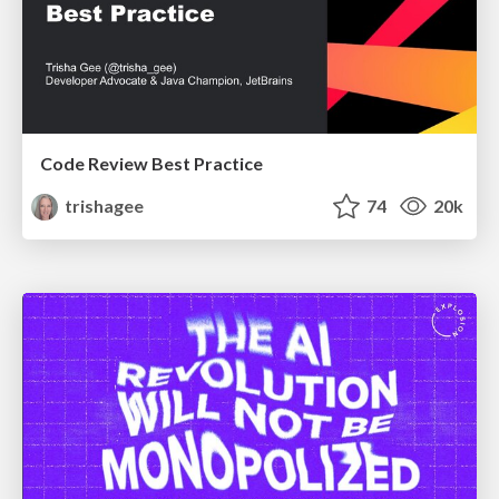
Code Review Best Practice
trishagee
74
20k