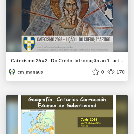
Catecismo 26 #2 - Do Credo; Introdução ao 1º artigo
cm_manaus
0
170