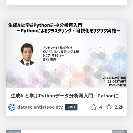
生成AIと学ぶPythonデータ分析再入門－Pythonによるクラスタリング・可視化をサクサク実施－
datascientistsociety
4
2.2k
PRO