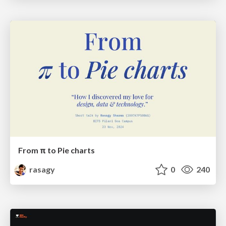
From π to Pie charts
rasagy
0
240