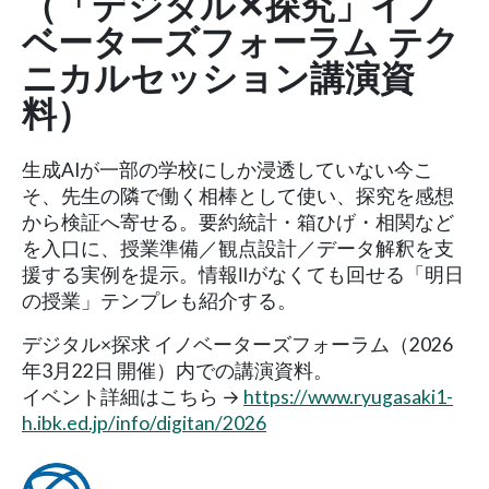
（「デジタル✕探究」イノ
ベーターズフォーラム テク
ニカルセッション講演資
料）
生成AIが一部の学校にしか浸透していない今こ
そ、先生の隣で働く相棒として使い、探究を感想
から検証へ寄せる。要約統計・箱ひげ・相関など
を入口に、授業準備／観点設計／データ解釈を支
援する実例を提示。情報Ⅱがなくても回せる「明日
の授業」テンプレも紹介する。
デジタル×探求 イノベーターズフォーラム（2026
年3月22日 開催）内での講演資料。
イベント詳細はこちら →
https://www.ryugasaki1-
h.ibk.ed.jp/info/digitan/2026