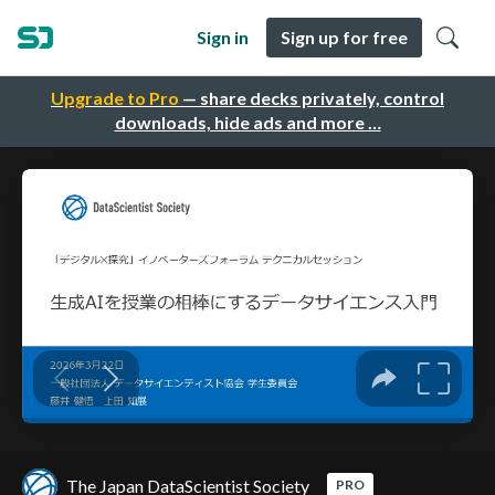
Sign in
Sign up for free
Upgrade to Pro
— share decks privately, control
downloads, hide ads and more …
The Japan DataScientist Society
PRO