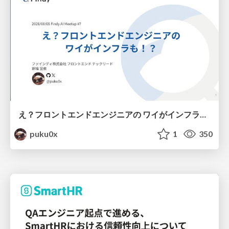
え？フロントエンドエンジニアの ワイがインフラも！？
puku0x
1
350