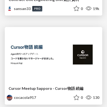
sansan33
0
19k
PRO
Cursor Meetup Sapporo - Cursor物語 続編
cocacola917
0
130