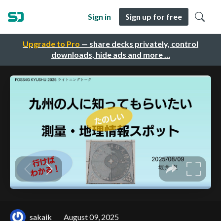
Sign in
Sign up for free
Upgrade to Pro
— share decks privately, control
downloads, hide ads and more …
sakaik
August 09, 2025