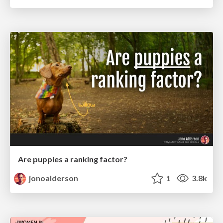
Are puppies a ranking factor?
jonoalderson
1
3.8k