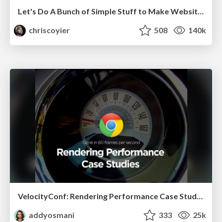
Let's Do A Bunch of Simple Stuff to Make Websites Faster
chriscoyier
508
140k
VelocityConf: Rendering Performance Case Studies
addyosmani
333
25k