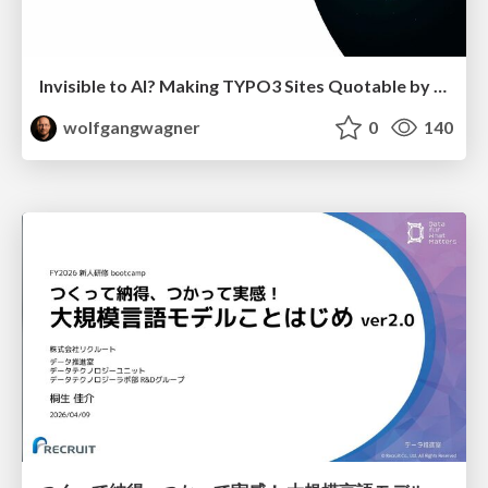
Invisible to AI? Making TYPO3 Sites Quotable by AI Search Systems
wolfgangwagner
0
140