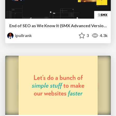
End of SEO as We Know It (SMX Advanced Version)
ipullrank
3
4.3k