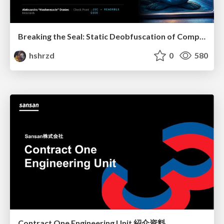
Breaking the Seal: Static Deobfuscation of Compiled V8 JavaScript Bytecode Malware
hshrzd
0
580
Contract One Engineering Unit 紹介資料