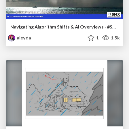
Navigating Algorithm Shifts & AI Overviews - #SMXNext
aleyda
1
1.5k