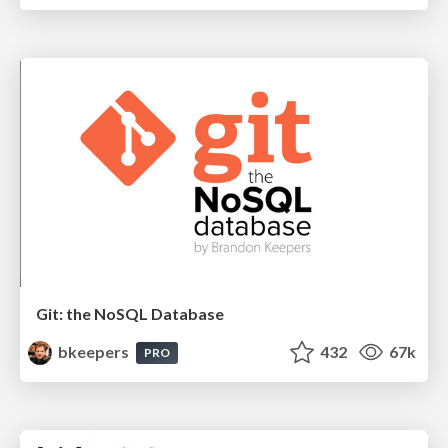
Git: the NoSQL Database
bkeepers
432
67k
PRO