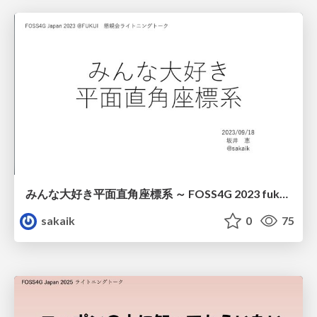
みんな大好き平面直角座標系 ～ FOSS4G 2023 fukui LT / we_love_jprcs
sakaik
0
75