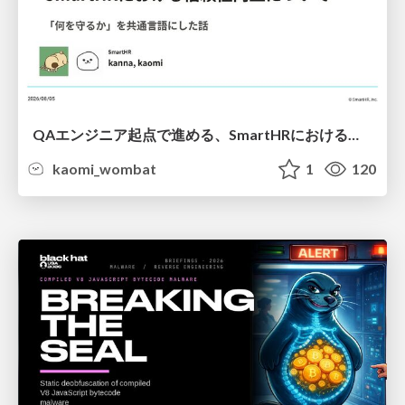
QAエンジニア起点で進める、SmartHRにおける信頼性向上について
kaomi_wombat
1
120