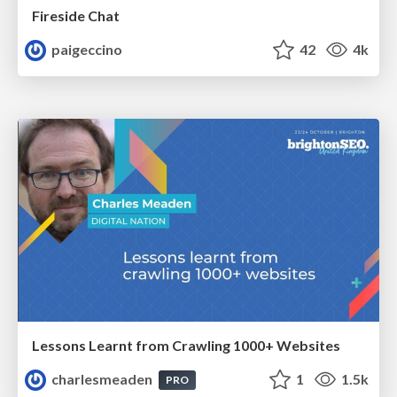
Fireside Chat
paigeccino
42
4k
Lessons Learnt from Crawling 1000+ Websites
charlesmeaden
1
1.5k
PRO