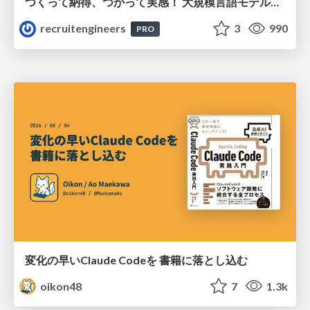
つくって納得、つかって実感！ 大規模言語モデルことはじめ ver2.0
recruitengineers
3
990
PRO
変化の早いClaude Codeを 書籍に落とし込む
oikon48
7
1.3k