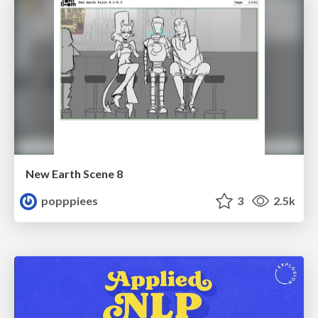
New Earth Scene 8
popppiees
3
2.5k