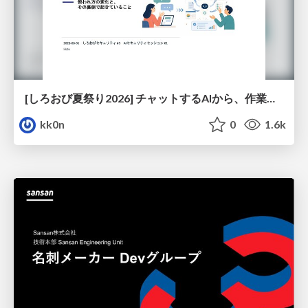
[しろおび夏祭り2026] チャットするAIから、作業するAIへ - 使われ方の変化と、その裏側で起きていること
kk0n
0
1.6k