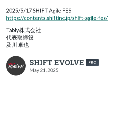
2025/5/17 SHIFT Agile FES
https://contents.shiftinc.jp/shift-agile-fes/
Tably株式会社
代表取締役
及川 卓也
SHIFT EVOLVE
PRO
May 21, 2025