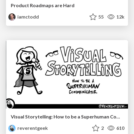
Product Roadmaps are Hard
iamctodd
55
12k
Visual Storytelling: How to be a Superhuman Communicator
reverentgeek
2
610