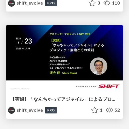
shift_evolve
3
110
PRO
【実録】「なんちゃってアジャイル」によるプロジェクト崩壊とその教訓 / 20260723 Takeshi Watarai
shift_evolve
1
52
PRO