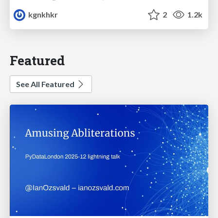
kgnkhkr
2
1.2k
Featured
See All Featured