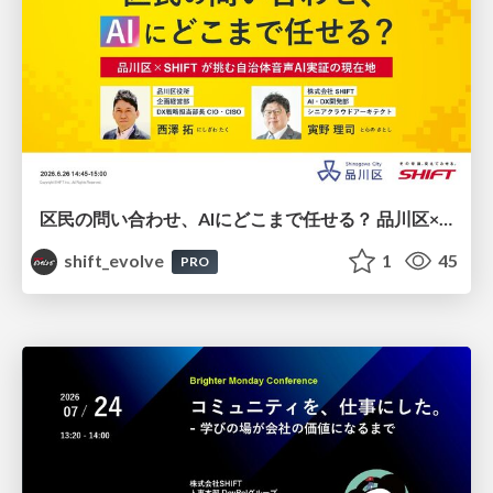
区民の問い合わせ、AIにどこまで任せる？ 品川区×SHIFTが挑む自治体音声AI実証の現在地 / 20260626 Taku Nishizawa and Satoshi Torano
shift_evolve
1
45
PRO