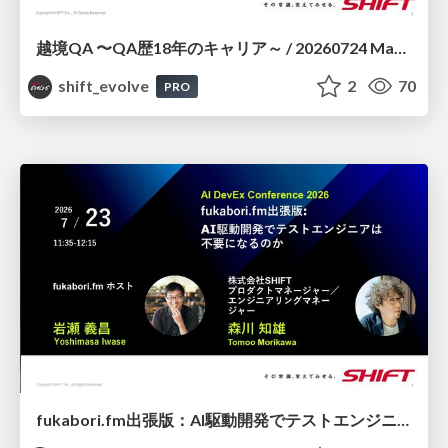
越境QA 〜QA歴18年のキャリア～ / 20260724 Masakazu Yoshikawa
shift_evolve
2
70
PRO
fukabori.fm出張版：AI駆動開発でテストエンジニアは不要になるのか / 20260723 Yoshimasa Iwase & Tomoo Morikawa