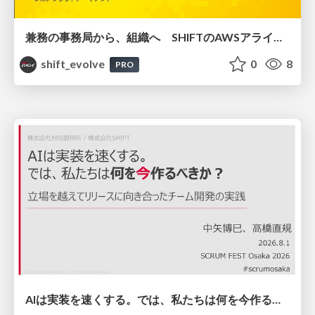
兼務の事務局から、組織へ SHIFTのAWSアライアンス立ち上げ記 / 20260807 Satoshi Torano
shift_evolve
0
8
PRO
AIは実装を速くする。では、私たちは何を今作るべきか？－立場を越えてリリースに向き合ったチーム開発の実践 / 20260801 Hiromi Nakaya and Naoki Takahashi