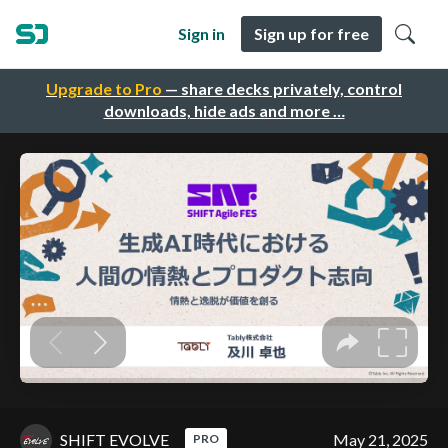
Sign in
Sign up for free
Upgrade to Pro
— share decks privately, control
downloads, hide ads and more …
SHIFT EVOLVE
May 21, 2025
PRO