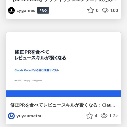
cygames
0
100
PRO
修正PRを食べてレビュースキルが賢くなる：Claude Codeによる自己改善サイクル
yuyaumetsu
4
1.3k