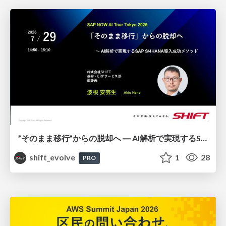
”そのまま移行”からの脱却へ ― AI解析で実現するSAP S/4HANA導入成功メソッド / 20260729 Akio Hane
shift_evolve
1
28
PRO