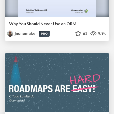
Why You Should Never Use an ORM
jnunemaker
61
9.9k
PRO