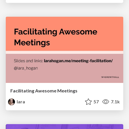
Facilitating Awesome Meetings
lara
57
7.1k