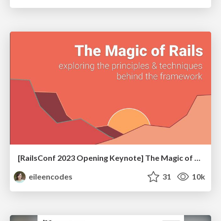
[RailsConf 2023 Opening Keynote] The Magic of Rails
eileencodes
31
10k