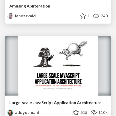
Amusing Abliteration
ianozsvald
1
240
Large-scale JavaScript Application Architecture
addyosmani
515
110k