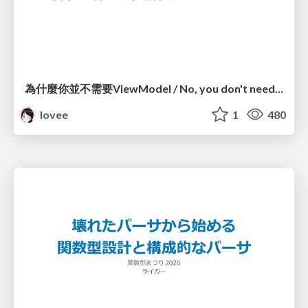
為什麼你並不需要ViewModel / No, you don't need a ViewModel
lovee
1
480