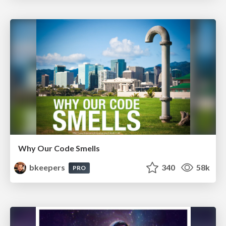
Why Our Code Smells
bkeepers
340
58k
PRO