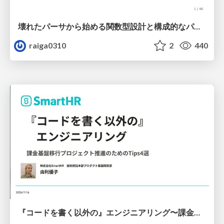
壊れたパーサから始める関数型設計と構成的なパーサ #fp_matsuri
raiga0310
2
440
『コードを書く以外の』エンジニアリング〜課金基盤移行プロジェクト推進のためのTips4選