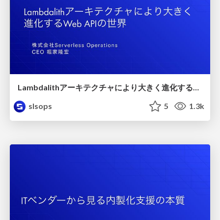
Lambdalithアーキテクチャにより大きく進化するWeb APIの世界/lambdalith
slsops
5
1.3k