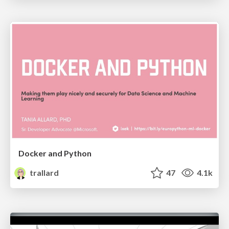
Docker and Python
trallard
47
4.1k