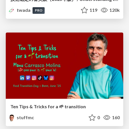
twada
119
120k
PRO
Ten Tips & Tricks for a 🌱 transition
stuffmc
0
160