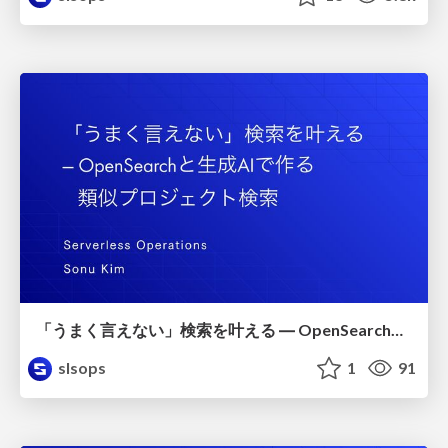
「うまく言えない」検索を叶える ― OpenSearchと生成AIで作る 類似プロジェクト検索
slsops
1
91