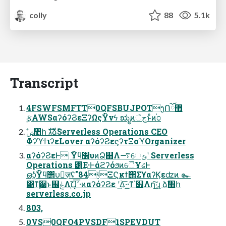
colly
88
5.1k
Transcript
4FSWFSMFTT0QFSBUJPOTງՈོ޺
࣮ફAWSαʔόʔϨεΞʔΩςΫνϟ ಋೖͷجૅͱͦͷ֓೦
ΦʔϓϯιʔεLover αʔόʔϨεϛʔτΞοϓOrganizer
αʔόʔϨεͰ Ϋϥ΢υͷՁ஋Λ࠷େݶʹ Serverless
Operations ͸͜Ε·ͰάϩʔόϧͷୈҰઢͰ
ഓ͖ͬͯͨΫϥ΢υٕज़ʢ"84ʵΞϚκϯ΢ΣϒαʔϏεʣͷ ๛
෋ͳ࣮੷ͱ஌ݟΛ׆͔͠ɺ͓٬͞·ͷαʔόʔϨε ʹؔ͢Δ͞·͟·ͳ՝୊Λղܾ͠·͢ɻ ձࣾ঺հ
serverless.co.jp
803,
0VS0QFO4PVSDF1SPEVDUT