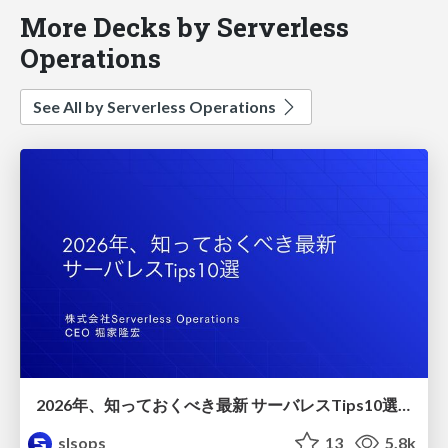
More Decks by Serverless
Operations
See All by Serverless Operations
2026年、知っておくべき最新 サーバレスTips10選/serverless-10-tips
slsops
13
5.8k