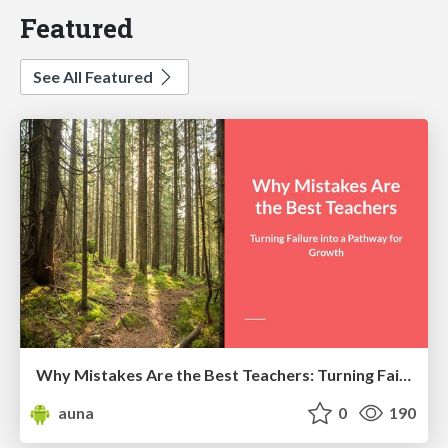
Featured
See All Featured
Why Mistakes Are the Best Teachers: Turning Failure into a Pathway for Growth
auna
0
190