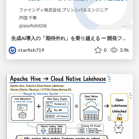
生成AI導入の「期待外れ」を乗り越える ー 開発フロー改革が目指す、真の組織変革
starfish719
0
3.9k