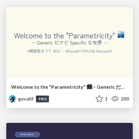
Welcome to the "Parametricity" 🏙️ − Generic だけど Specific な世界 −
guvalif
1
200
PRO