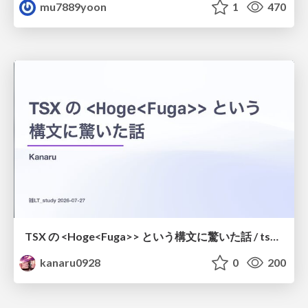
mu7889yoon
1
470
TSX の <Hoge<Fuga>> という構文に驚いた話 / tsx-type-argument-syntax
kanaru0928
0
200