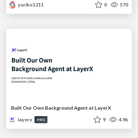
yuriko1211
0
570
Built Our Own Background Agent at LayerX
layerx
9
4.9k
PRO