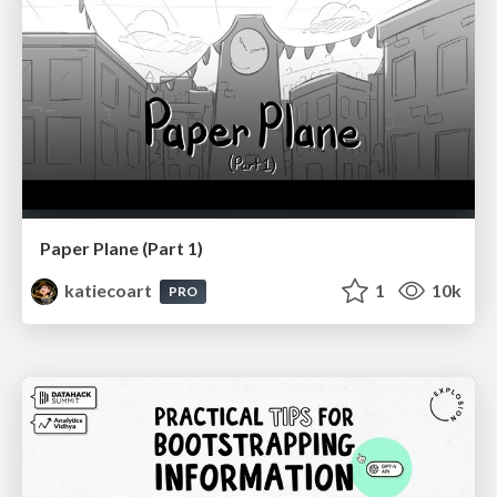
Paper Plane (Part 1)
katiecoart
1
10k
PRO