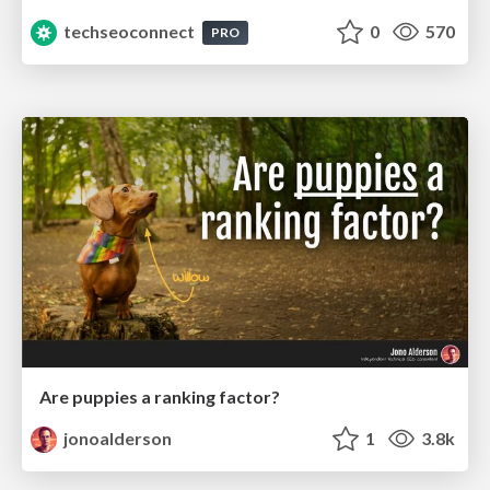
techseoconnect
0
570
PRO
Are puppies a ranking factor?
jonoalderson
1
3.8k