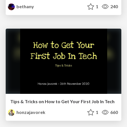
bethany
1
240
Tips & Tricks on How to Get Your First Job In Tech
honzajavorek
1
660