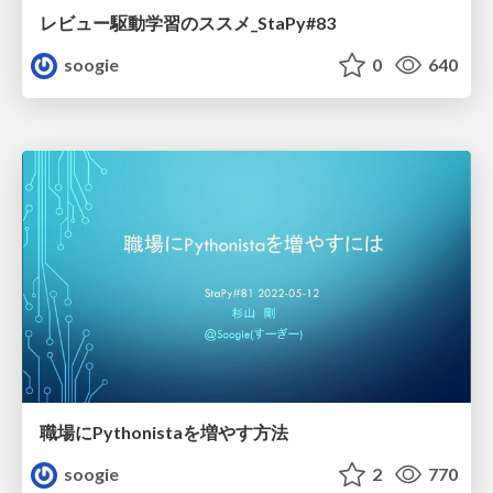
レビュー駆動学習のススメ_StaPy#83
soogie
0
640
職場にPythonistaを増やす方法
soogie
2
770