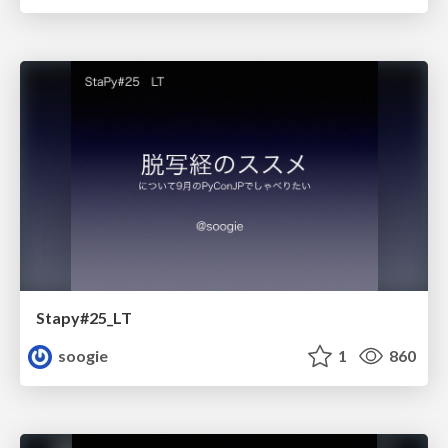
Stapy#25_LT
soogie
1
860