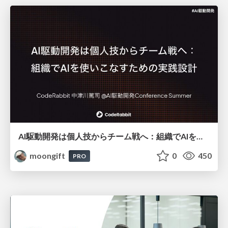
AI駆動開発は個人技からチーム戦へ：組織でAIを使いこなすための実践設計
moongift
0
450
PRO