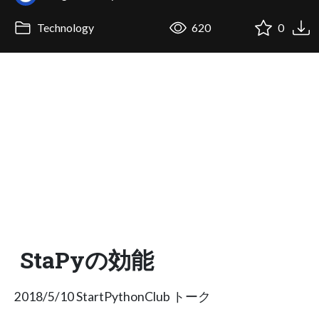
Technology
620
0
StaPyの効能
2018/5/10 StartPythonClub トーク