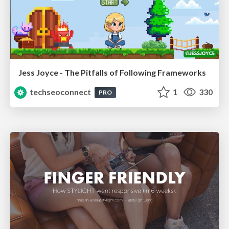
Jess Joyce - The Pitfalls of Following Frameworks
techseoconnect
1
330
PRO