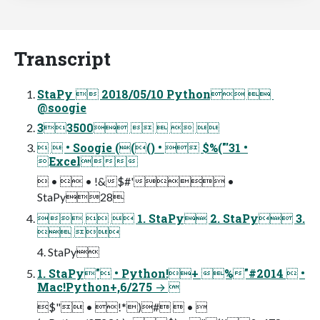
Transcript
StaPy  2018/05/10 Python  
@soogie
33500    
  • Soogie ((() •  $%("'31 •
Excel
 •  • !&$#' •
StaPy28
   1. StaPy 2. StaPy 3.
 
4. StaPy
1. StaPy" • Python!+ %"#2014  •
Mac!Python+,6/275 → 
$" • !*)#  • 