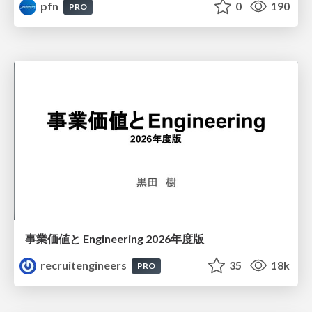
pfn
0
190
PRO
事業価値と Engineering 2026年度版
recruitengineers
35
18k
PRO