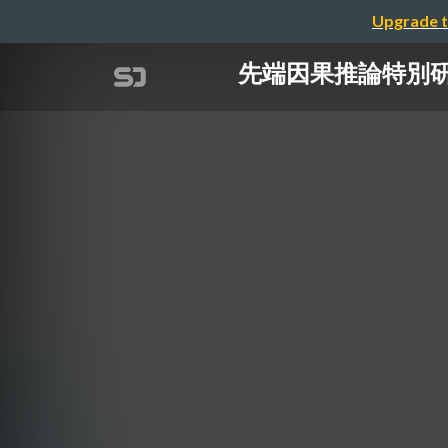
Upgrade t
先端因果推論特別研