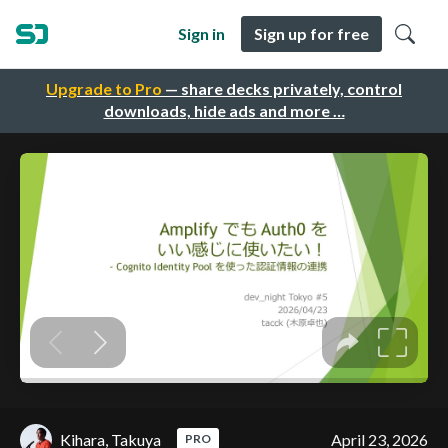
Sign in
Sign up for free
Upgrade to Pro
— share decks privately, control
downloads, hide ads and more …
Kihara, Takuya
April 23, 2026
PRO