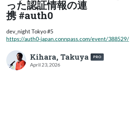
った認証情報の連
携 #auth0
dev_night Tokyo #5
https://auth0-japan.connpass.com/event/388529/
Kihara, Takuya
PRO
April 23, 2026