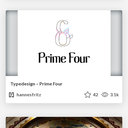
Typedesign – Prime Four
hannesfritz
42
3.1k