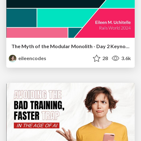
The Myth of the Modular Monolith - Day 2 Keynote - Rails World 2024
eileencodes
28
3.6k