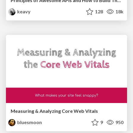
Principles of Awesome APIs and How to Build Them.
keavy
128
18k
Measuring & Analyzing Core Web Vitals
bluesmoon
9
950