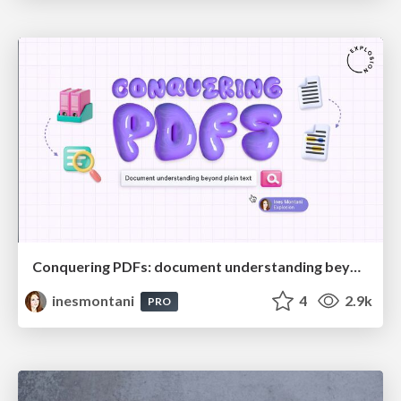
Conquering PDFs: document understanding beyond plain text
inesmontani
4
2.9k
PRO