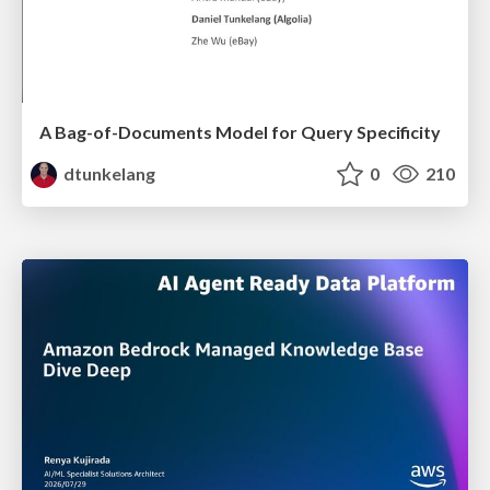
A Bag-of-Documents Model for Query Specificity
dtunkelang
0
210