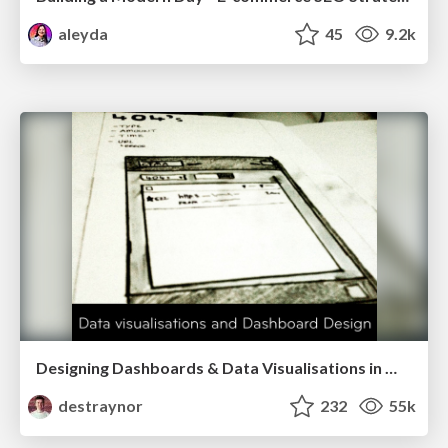
aleyda
45
9.2k
Designing Dashboards & Data Visualisations in Web Apps
destraynor
232
55k