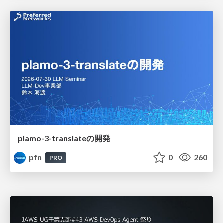
plamo-3-translateの開発
pfn
0
260
PRO