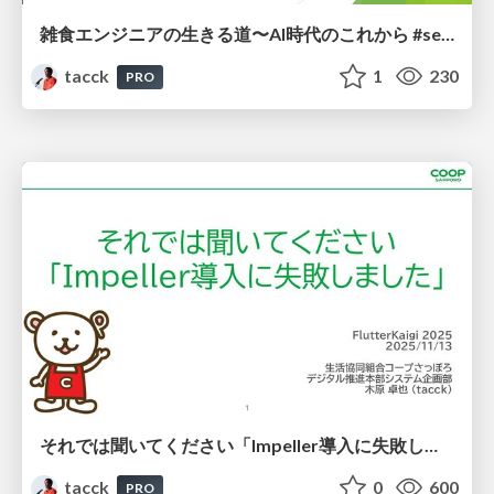
雑食エンジニアの生きる道〜AI時代のこれから #seb_summit
tacck
1
230
PRO
それでは聞いてください「Impeller導入に失敗しました」 #FlutterKaigi #skia
tacck
0
600
PRO