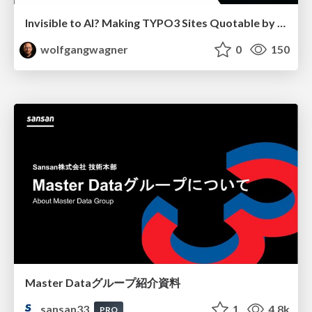
Invisible to AI? Making TYPO3 Sites Quotable by AI Search Systems
wolfgangwagner
0
150
Master Dataグループ紹介資料
sansan33
1
4.8k
PRO