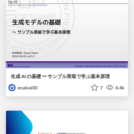
生成 AI の基礎 〜 サンプル実装で学ぶ基本原理
enakai00
7
4.4k