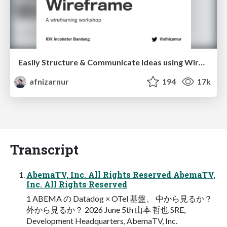
Easily Structure & Communicate Ideas using Wireframe
afnizarnur
194
17k
Transcript
AbemaTV, Inc. All Rights Reserved AbemaTV,
Inc. All Rights Reserved
1 ABEMA の Datadog × OTel 基盤、 中から⾒るか？
外から⾒るか？ 2026 June 5th ⼭本 哲也 SRE,
Development Headquarters, AbemaTV, Inc.