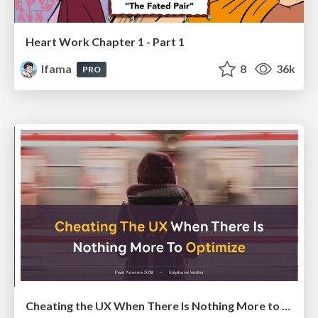
Heart Work Chapter 1 - Part 1
lfama
8
36k
PRO
Cheating the UX When There Is Nothing More to Optimize - PixelPioneers