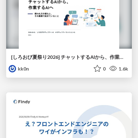
[しろおび夏祭り2026] チャットするAIから、作業するAIへ - 使われ方の変化と、その裏側で起きていること
kk0n
0
1.6k