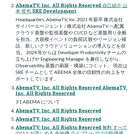
AbemaTV, Inc. All Rights Reserved ⾃⼰紹介 ⼭
本 哲也 SRE Development
Headquarters, AbemaTV, Inc. 2021 年新卒 株式会社
サイバーエージェント / 株式会社 AbemaTV へ配属
クラウド基盤や監視基盤や CI/CD など基盤周り全般
を担当。⼤規模イベントの負荷試 験やリージョン移
設、新しいクラウドソリューションの導⼊などを担
当。 2024 年からは Developer Productivity チームの
⽴ち上げや Engineering Manager を兼任しながら、
Observability 基盤の刷新・構築にコミット。 現在は
SRE チームとして ABEMA 全体の信頼性の向上をサ
ポートしています。
AbemaTV, Inc. All Rights Reserved AbemaTV,
Inc. All Rights Reserved
3 1 ABEMA について
AbemaTV, Inc. All Rights Reserved
AbemaTV, Inc. All Rights Reserved
AbemaTV, Inc. All Rights Reserved 無料 すべて
のひとが楽しめる ⽣中継 ライブならではの臨場感