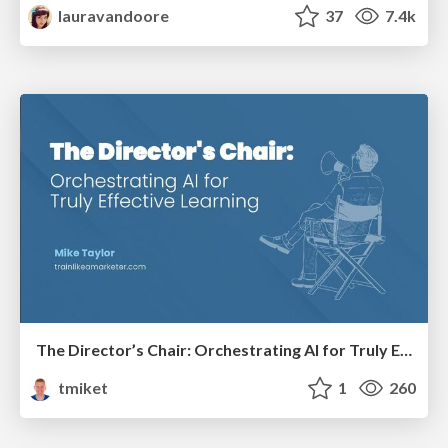
lauravandoore
37
7.4k
The Director’s Chair: Orchestrating AI for Truly Effective Learning
tmiket
1
260