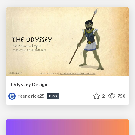
Odyssey Design
rkendrick25
2
750
PRO