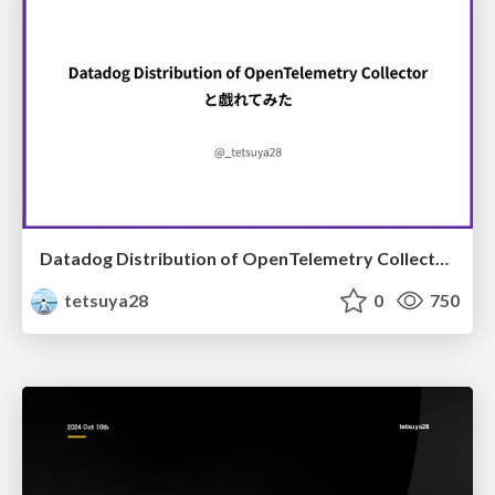
Datadog Distribution of OpenTelemetry Collector ( DDOT ) と戯れてみた
tetsuya28
0
750