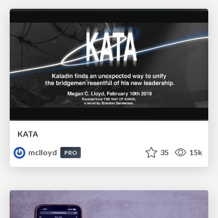
KATA
mclloyd
35
15k
PRO