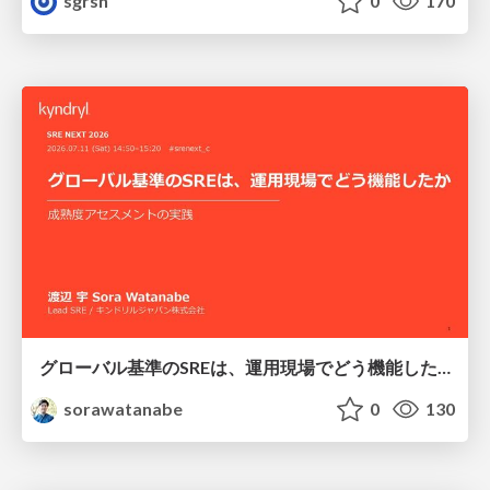
sgrsn
0
170
グローバル基準のSREは、運用現場でどう機能したか：成熟度アセスメントの実践 ／ SRE NEXT 2026
sorawatanabe
0
130