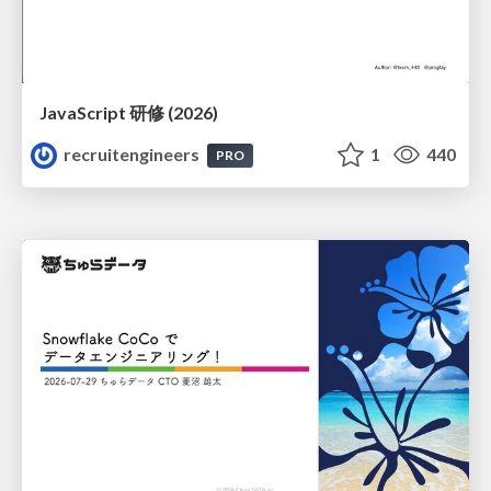
JavaScript 研修 (2026)
recruitengineers
1
440
PRO