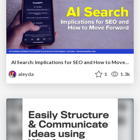
AI Search: Implications for SEO and How to Move Forward - #ShenzhenSEOConference
aleyda
1
1.3k