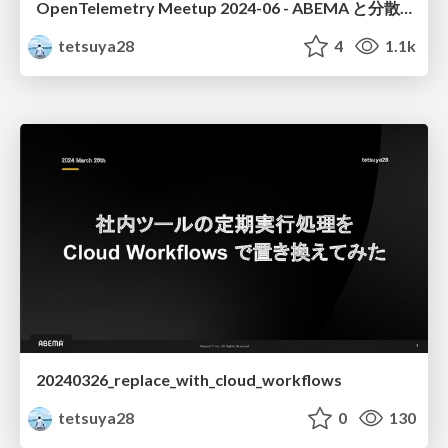
OpenTelemetry Meetup 2024-06 - ABEMA と分散トレーシングのあゆみ
tetsuya28
4
1.1k
20240326_replace_with_cloud_workflows
tetsuya28
0
130