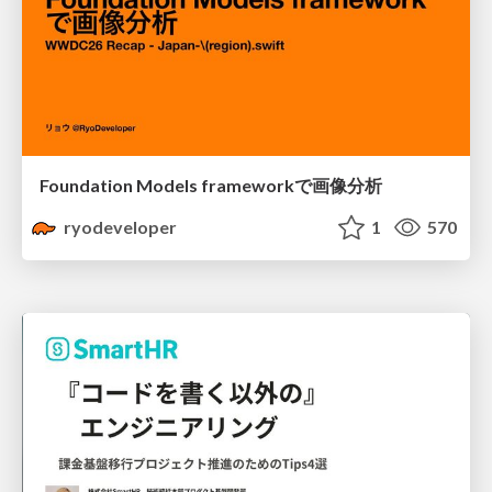
Foundation Models frameworkで画像分析
ryodeveloper
1
570