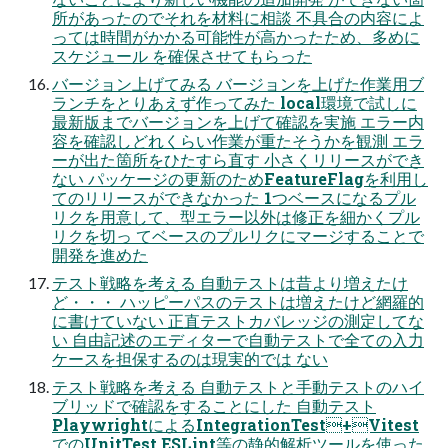
所があったのでそれを材料に相談 不具合の内容によ
っては時間がかかる可能性が⾼かったため、多めに
スケジュール を確保させてもらった
バージョン上げてみる バージョンを上げた作業⽤ブ
ランチをとりあえず作ってみた local環境で試しに
最新版までバージョンを上げて確認を実施 エラー内
容を確認しどれくらい作業が重たそうかを観測 エラ
ーが出た箇所をひたすら直す ⼩さくリリースができ
ない パッケージの更新のためFeatureFlagを利⽤し
てのリリースができなかった 1つベースになるプル
リクを⽤意して、型エラー以外は修正を細かくプル
リクを切っ てベースのプルリクにマージすることで
開発を進めた
テスト戦略を考える ⾃動テストは昔より増えたけ
ど・・・ ハッピーパスのテストは増えたけど網羅的
に書けていない 正直テストカバレッジの測定してな
い ⾃由記述のエディターで⾃動テストで全ての⼊⼒
ケースを担保するのは現実的では ない
テスト戦略を考える ⾃動テストと⼿動テストのハイ
ブリッドで確認をすることにした ⾃動テスト
PlaywrightによるIntegrationTest+Vitest
でのUnitTest ESLint等の静的解析ツールを使った