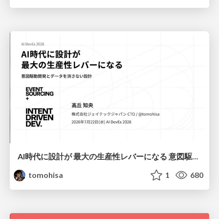
AI時代に設計が 最大の生産性レバーになる 意図駆動開発とデータを消さない設計｜Don't Delete Your Data or Your Intent — Design as the Deepest Lever in the AI Era
tomohisa
1
680