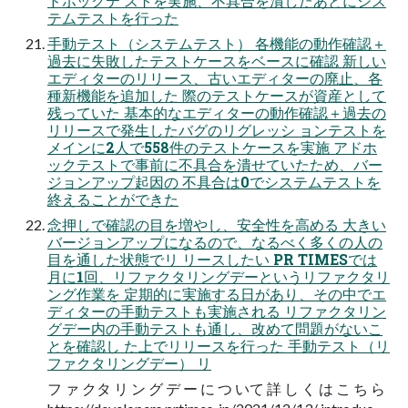
ドホックテ ストを実施、不具合を潰したあとにシス
テムテストを⾏った
⼿動テスト（システムテスト） 各機能の動作確認＋
過去に失敗したテストケースをベースに確認 新しい
エディターのリリース、古いエディターの廃⽌、各
種新機能を追加した 際のテストケースが資産として
残っていた 基本的なエディターの動作確認＋過去の
リリースで発⽣したバグのリグレッシ ョンテストを
メインに2⼈で558件のテストケースを実施 アドホ
ックテストで事前に不具合を潰せていたため、バー
ジョンアップ起因の 不具合は0でシステムテストを
終えることができた
念押しで確認の目を増やし、安全性を高める 大きい
バージョンアップになるので、なるべく多くの人の
目を通した状態でリ リースしたい PR TIMESでは
月に1回、リファクタリングデーというリファクタリ
ング作業を 定期的に実施する日があり、その中でエ
ディターの手動テストも実施される リファクタリン
グデー内の手動テストも通し、改めて問題がないこ
とを確認し た上でリリースを行った 手動テスト（リ
ファクタリングデー） リ
フ ァ クタ リ ン グ デ ー に つ いて 詳 し く は こ ち ら