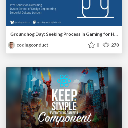
Groundhog Day: Seeking Process in Gaming for Health
codingconduct
0
270