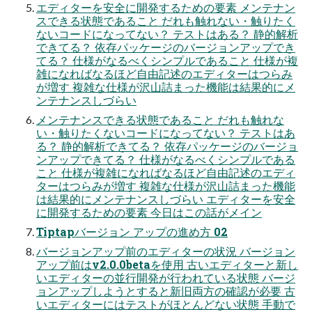
エディターを安全に開発するための要素 メンテナン
スできる状態であること だれも触れない・触りたく
ないコードになってない？ テストはある？ 静的解析
できてる？ 依存パッケージのバージョンアップでき
てる？ 仕様がなるべくシンプルであること 仕様が複
雑になればなるほど⾃由記述のエディターはつらみ
が増す 複雑な仕様が沢⼭詰まった機能は結果的にメ
ンテナンスしづらい
メンテナンスできる状態であること だれも触れな
い・触りたくないコードになってない？ テストはあ
る？ 静的解析できてる？ 依存パッケージのバージョ
ンアップできてる？ 仕様がなるべくシンプルである
こと 仕様が複雑になればなるほど⾃由記述のエディ
ターはつらみが増す 複雑な仕様が沢⼭詰まった機能
は結果的にメンテナンスしづらい エディターを安全
に開発するための要素 今⽇はこの話がメイン
Tiptapバージョン アップの進め⽅ 02
バージョンアップ前のエディターの状況 バージョン
アップ前はv2.0.0betaを使用 古いエディターと新し
いエディターの並行開発が行われている状態 バージ
ョンアップしようとすると新旧両方の確認が必要 古
いエディターにはテストがほとんどない状態 手動で