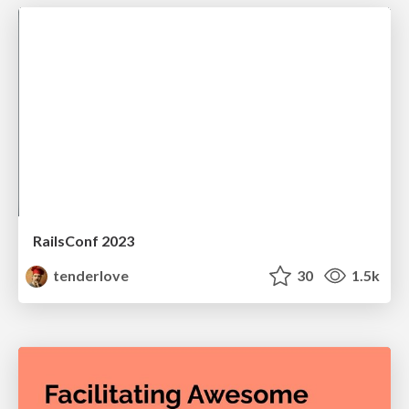
RailsConf 2023
tenderlove
30
1.5k