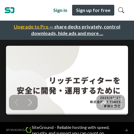
Sign in
Sign up for free
Upgrade to Pro
— share decks privately, control
downloads, hide ads and more …
SiteGround - Reliable hosting with speed,
·
→
SPONSORED
security, and support you can count on.