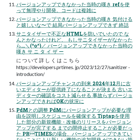
バージョンアップできなかった当時の嘆き refを使
って無理やり開発。コードは複雑に
バージョンアップできなかった当時の嘆き 気付ける
と嬉しいな〜で 結局バージョンアップできず 終話
サニタイザーで不正なHTMLを防いでいたので な
んとかなったけれど、 もしサニタイザーがなかった
ら...＼(^o^)／ バージョンアップできなかった当時の
嘆き サ ニ タ イ ザ ー
に つ いて 詳 し く は こ ち ら
https://developers.prtimes. jp/2023/12/27/sanitizer -
introduction/
バージョンアップチャンスの到来 2024年12⽉に古
いエディターが提供終了になることが決まる 古いエ
ディターの確認をコスト減らせる 事故らずバージョ
ンアップできればOKの状況に
PdMとの調整 PdMにバージョンアップが必要な理
由を説明しスケジュールを確保する Tiptapを使⽤
した部分の新規機能・改修のリリースをバージョン
アップが完了する までの間停⽌することが必要だっ
た PRTIMESの場合、バージョンアップできてい
ないことにより新しい機能の追加開発 ができない箇