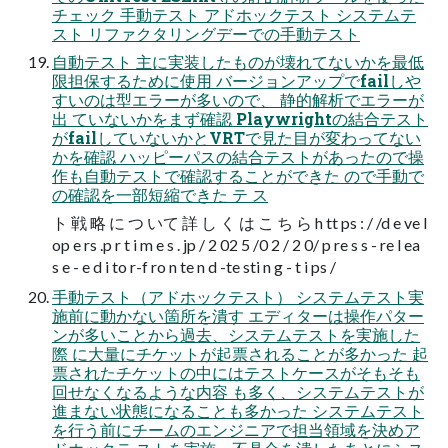
チェック ⼿動テスト アドホックテスト システムテ
スト リファクタリングデーでの⼿動テスト
自動テスト 主に実装したものが壊れてないかを最低
限担保するために使用 バージョンアップでfailしや
すいのは型エラーが多いので、 静的解析でエラーが
出 ていないかをまず確認 Playwrightの結合テスト
がfailしていないかとVRTで見た目が変わってない
かを確認 ハッピーパスの結合テストがあったので操
作も自動テストで確認することができた ので手動で
の確認を一部短縮できた テ ス
ト 戦 略 に つ いて 詳 し く は こ ち ら h tt ps : / /d e ve l
op e rs .p r t i m e s . jp / 2 02 5 /0 2 / 2 0/ p re s s - re l ea
s e - e d i to r-f ro n te n d -te sti n g - t i ps /
⼿動テスト（アドホックテスト） システムテスト実
施前に動かない箇所を潰す エディターは操作パター
ンが多いことから過去、システムテストを実施した
際 に⼤量にチケットが起票されることが多かった 起
票されたチケットの中にはテストケースがそもそも
回せなくなるような内容 も多く、システムテストが
進まない状態になることも多かった システムテスト
を⾏う前にチームのエンジニアで担当領域を決めア