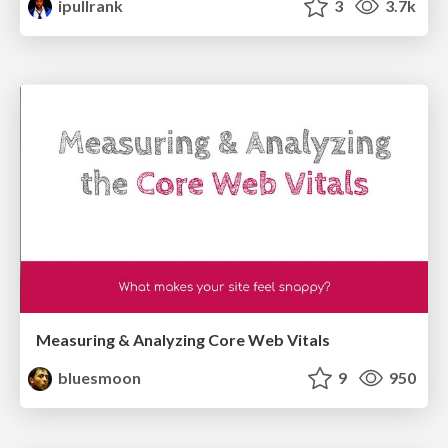
ipullrank
3
3.7k
Measuring & Analyzing Core Web Vitals
bluesmoon
9
950