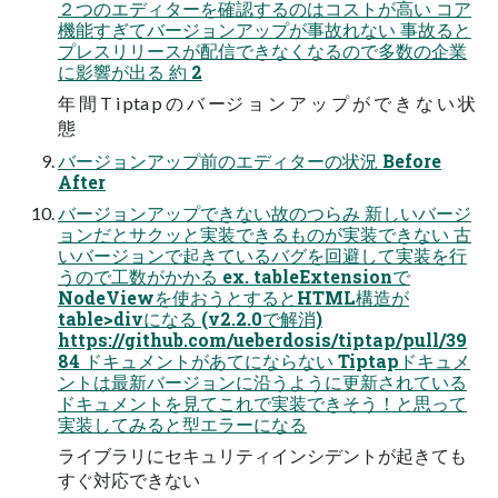
２つのエディターを確認するのはコストが高い コア
機能すぎてバージョンアップが事故れない 事故ると
プレスリリースが配信できなくなるので多数の企業
に影響が出る 約 2
年 間 T i pta p の バ ージ ョ ン ア ッ プ が で き な い 状
態
バージョンアップ前のエディターの状況 Before
After
バージョンアップできない故のつらみ 新しいバージ
ョンだとサクッと実装できるものが実装できない 古
いバージョンで起きているバグを回避して実装を行
うので工数がかかる ex. tableExtensionで
NodeViewを使おうとするとHTML構造が
table>divになる (v2.2.0で解消)
https://github.com/ueberdosis/tiptap/pull/39
84 ドキュメントがあてにならない Tiptapドキュメ
ントは最新バージョンに沿うように更新されている
ドキュメントを見てこれで実装できそう！と思って
実装してみると型エラーになる
ライブラリにセキュリティインシデントが起きても
すぐ対応できない