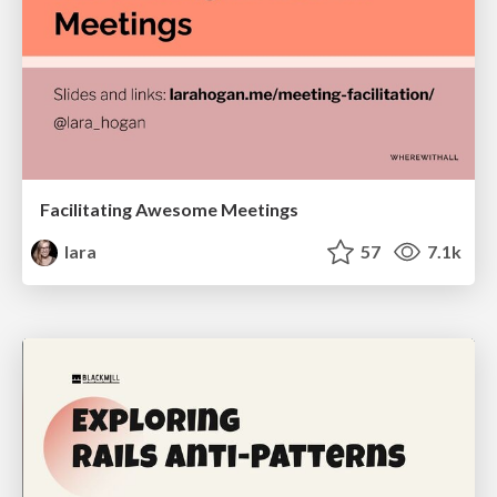
Facilitating Awesome Meetings
lara
57
7.1k