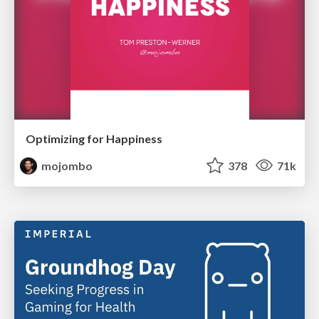
Optimizing for Happiness
mojombo
378
71k