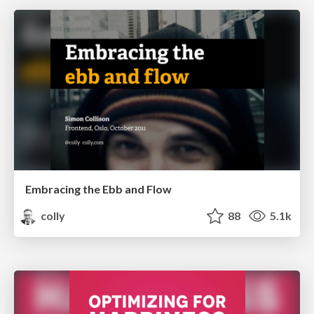
Embracing the Ebb and Flow
colly
88
5.1k