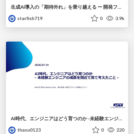
生成AI導入の「期待外れ」を乗り越える ー 開発フロー改革が目指す、真の組織変革
starfish719
0
3.9k
AI時代、エンジニアはどう育つのか -未経験エンジニアの成長を間近で見て考えたこと-
thasu0123
0
220