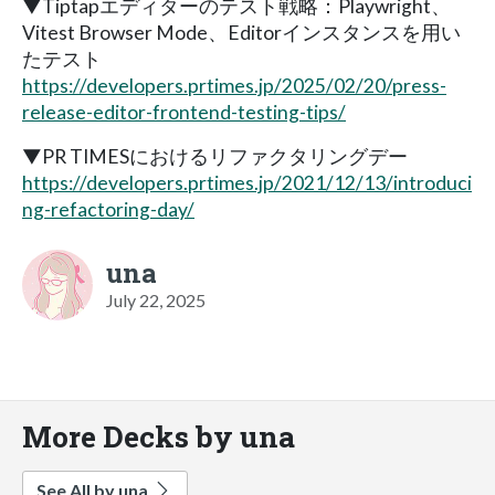
▼Tiptapエディターのテスト戦略：Playwright、
Vitest Browser Mode、Editorインスタンスを用い
たテスト
https://developers.prtimes.jp/2025/02/20/press-
release-editor-frontend-testing-tips/
▼PR TIMESにおけるリファクタリングデー
https://developers.prtimes.jp/2021/12/13/introduci
ng-refactoring-day/
una
July 22, 2025
More Decks by una
See All by una