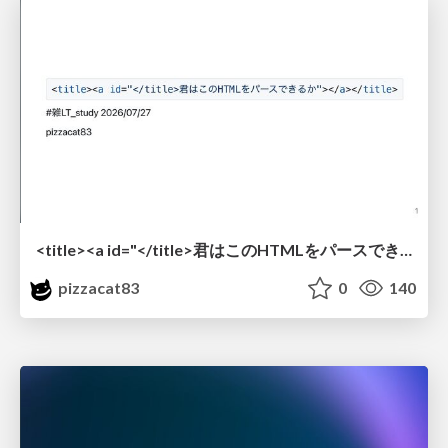
<title><a id="</title>君はこのHTMLをパースできるか"></a></title> #雑LT_study
pizzacat83
0
140