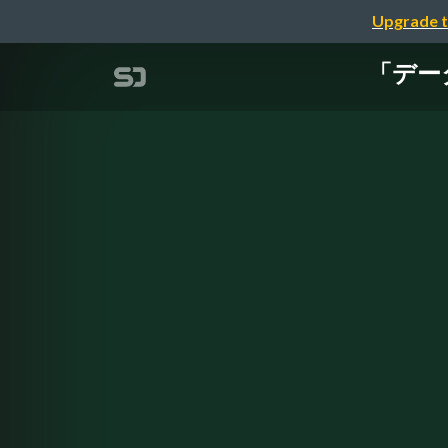
Upgrade t
「デー