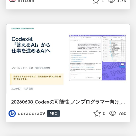
nttcom
1
1.7k
20260608_Codexの可能性_ノンプログラマー向け_大城追記
doradora09
0
760
PRO