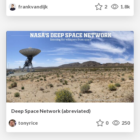
frankvandijk
2
1.8k
Deep Space Network (abreviated)
tonyrice
0
250