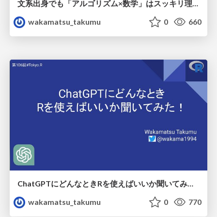
文系出身でも「アルゴリズム×数学」はスッキリ理解できた！話
wakamatsu_takumu
0
660
ChatGPTにどんなときRを使えばいいか聞いてみた！
wakamatsu_takumu
0
770