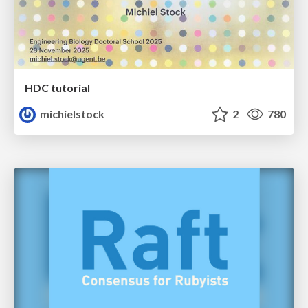
HDC tutorial
michielstock
2
780