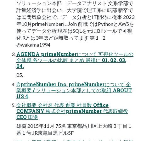
ソリューション本部 データアナリスト 文系学部で
計量経済学に出会い、大学院で理工系に転部 新卒で
は民間気象会社で、データ分析とIT開発に従事 2023
年10月primeNumberにJoin 前職ではPythonとAWSを
使ってデータ分析 現在はSQLを元にBIツールで可視
化 Rとは3年ほど距離取ってます 笑 1 2
@wakama1994
AGENDA primeNumberについて 可視化ツールの
全体感 各ツールの比較 まとめ 最後に 01. 02. 03.
04.
05.
©primeNumber Inc. primeNumberについて 企
業概要 / ソリューション本部としての取組 ABOUT
US 4
会社概要 会社名 代表 創業 社員数 Office
COMPANY 株式会社primeNumber 代表取締役
CEO 田邊
雄樹 2015年11月 75名 東京都品川区上大崎３丁目１
番１号 JR東急目黒ビル5F