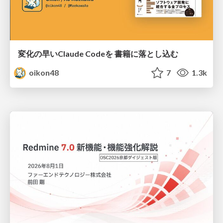
変化の早いClaude Codeを 書籍に落とし込む
oikon48
7
1.3k