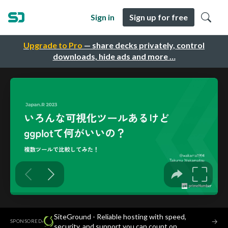
Sign in
Sign up for free
Upgrade to Pro
— share decks privately, control
downloads, hide ads and more …
SiteGround - Reliable hosting with speed,
·
→
SPONSORED
security, and support you can count on.