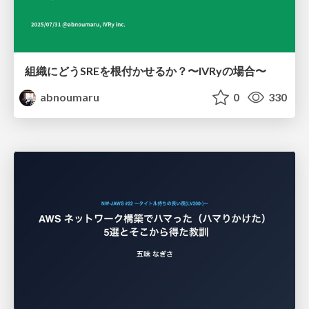
組織にどうSREを根付かせるか？〜IVRyの場合〜
abnoumaru
0
330