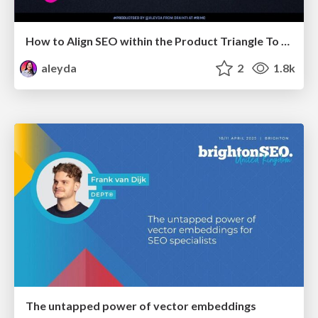
How to Align SEO within the Product Triangle To Get Buy-In & Support - #RIMC
aleyda
2
1.8k
The untapped power of vector embeddings