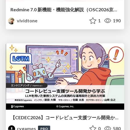
Redmine 7.0 新機能・機能強化解説（OSC2026京都ダイジェスト版）
vividtone
1
190
【CEDEC2026】コードレビュー支援ツール開発から学ぶ：LLMを用いた業務システムの実践的な運用設計と誤出力対策
cygames
0
580
PRO