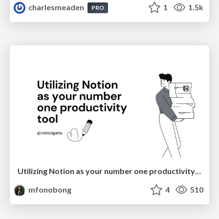
charlesmeaden
1
1.5k
PRO
Utilizing Notion as your number one productivity tool
mfonobong
4
510