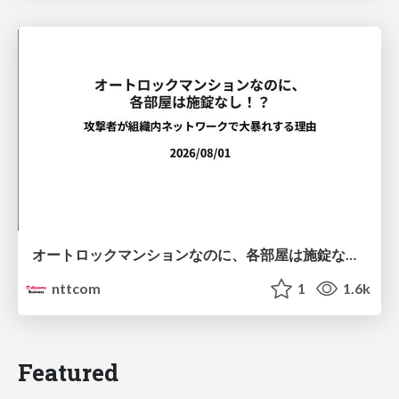
オートロックマンションなのに、各部屋は施錠なし！？ 攻撃者が組織内ネットワークで大暴れする理由 / The Front Door Is Locked, but the Rooms Are Wide Open: Why Attackers Move Freely Inside Enterprise Networks
nttcom
1
1.6k
Featured