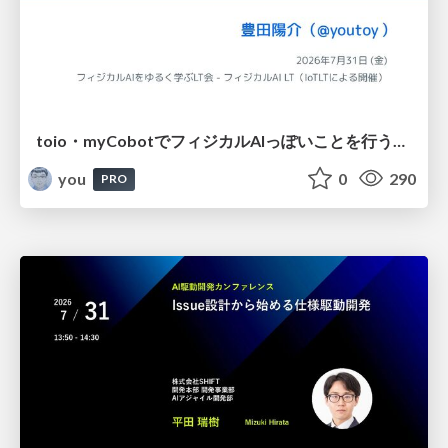
toio・myCobotでフィジカルAIっぽいことを行うための検討（とりあえず調査） / フィジカルAI LT（IoTLTによる開催）
you
0
290
PRO