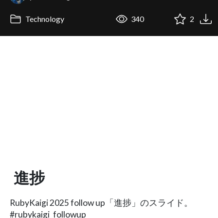
Technology
340
2
進捗
RubyKaigi 2025 follow up「進捗」のスライド。
#rubykaigi_followup