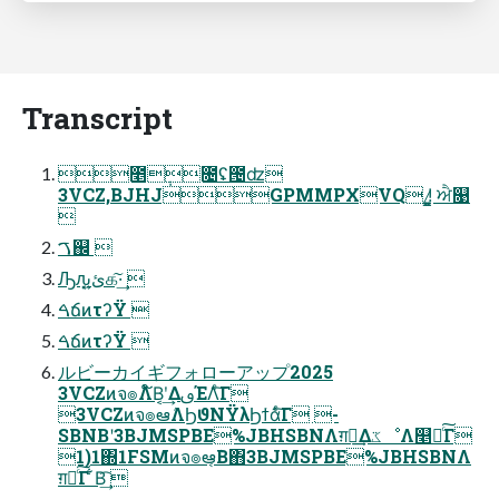
Transcript
೥݄೔ʢ౔ʣ
3VCZ,BJHJGPMMPXVQ !̷͈̳̰ ਐ௙

ࠂ஌ 
Ԡԉ͓ئ͍க͠·͢ 
ࠓճͷτʔΫ 
ࠓճͷτʔΫ 
ルビーカイギフォローアップ2025
3VCZͷจ๏Λ໌Β͔ʹ͢ΔࢼΈΛͨ͠Γ
3VCZͷจ๏ఆٛΛϦϑΝΫλϦϯάͨ͠Γ -
SBNBʹ3BJMSPBE%JBHSBNΛग़ྗ͢ΔػೳΛ௥Ճͨ͠Γ
1)1΍1FSMͷจ๏ఆ͔ٛΒ΋3BJMSPBE%JBHSBNΛ
ग़ྗͨ͠Γ ͋Β͢͡ 