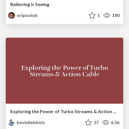
Believing is Seeing
oripsolob
1
180
Exploring the Power of Turbo Streams & Action Cable | RailsConf2023
kevinliebholz
37
6.5k