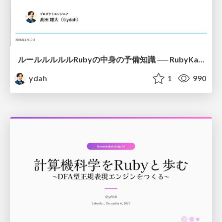
ルールルルルルRubyの中身の予備知識 ── RubyKaigiの前に予習しなイカ？
ydah
1
990