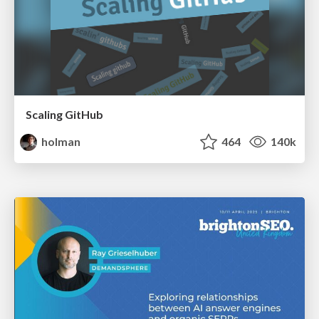
Scaling GitHub
holman
464
140k