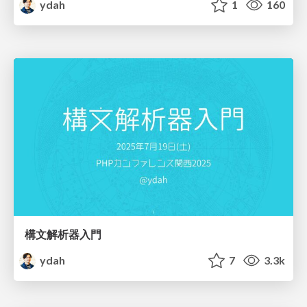
ydah
1
160
構文解析器入門
ydah
7
3.3k