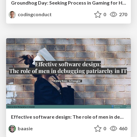
Groundhog Day: Seeking Process in Gaming for Health
codingconduct
0
270
Effective software design: The role of men in debugging patriarchy in IT @ Voxxed Days AMS
baasie
0
460