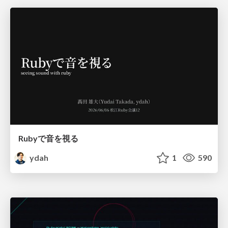
Rubyで音を視る
ydah
1
590