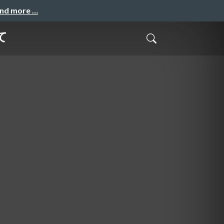
and more …
て