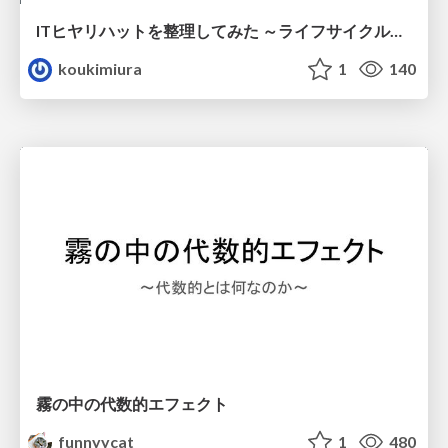
ITヒヤリハットを整理してみた ～ライフサイクルと原因から考える再発防止策～
koukimiura
1
140
霧の中の代数的エフェクト
funnyycat
1
480