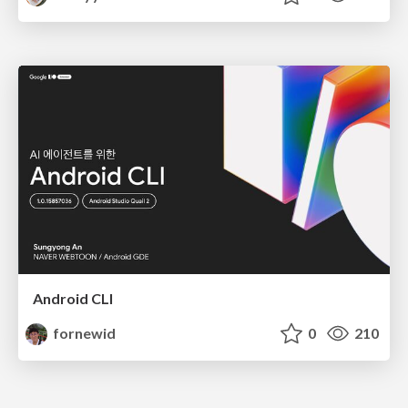
Android CLI
fornewid
0
210