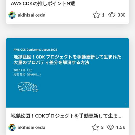
AWS CDKの推しポイントN選
akihisaikeda
1
330
地獄絵図！CDKプロジェクトを手動更新して生まれた大量のプロパティ差分を解消する方法
akihisaikeda
5
1.5k