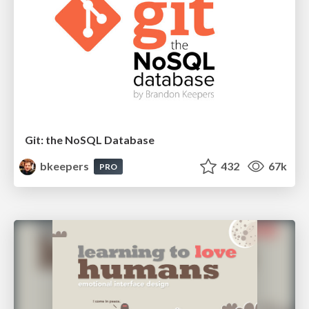
Git: the NoSQL Database
bkeepers
432
67k
PRO