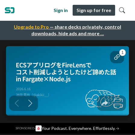
Sign in
Sign up for free
Upgrade to Pro
— share decks privately, control
downloads, hide ads and more …
·
Your Podcast. Everywhere. Effortlessly.
→
SPONSORED