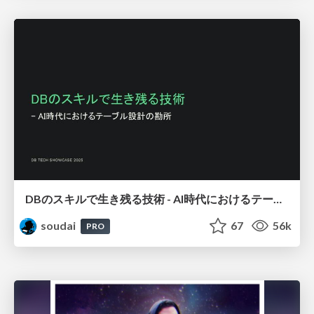
DBのスキルで生き残る技術 - AI時代におけるテーブル設計の勘所
soudai
67
56k
PRO