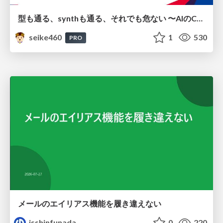
型も通る、synthも通る、それでも危ない 〜AIのCDKの権限とコストを機械で検証する〜 / It Passes Type Checks, It Passes Synth Checks, but It’s Still Risky — Automatically Verifying Permissions and Costs in AI’s CDK —
seike460
1
530
PRO
メールのエイリアス機能を履き違えない
isshinfunada
0
220