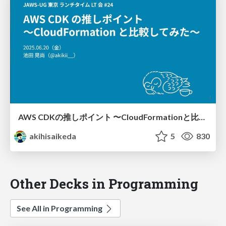
AWS CDKの推しポイント 〜CloudFormationと比較してみた〜
akihisaikeda
5
830
Other Decks in Programming
See All in Programming