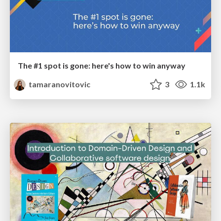
The #1 spot is gone: here's how to win anyway
tamaranovitovic
3
1.1k