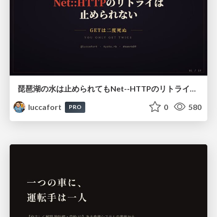
琵琶湖の水は止められてもNet--HTTPのリトライは止められない / You might be able to stop the water flow of Lake Biwa but you can't stop Net::HTTP retries
luccafort
0
580
PRO