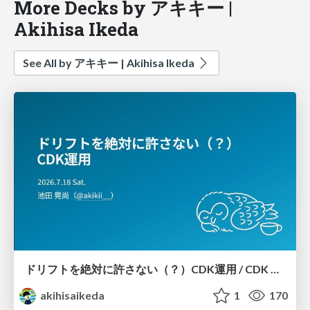
More Decks by アキキー |
Akihisa Ikeda
See All by アキキー | Akihisa Ikeda
ドリフトを絶対に許さない（？）CDK運用 / CDK Ops with Zero Tolerance for Drifts (?)
akihisaikeda
1
170