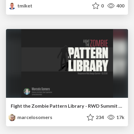
tmiket
0
400
Fight the Zombie Pattern Library - RWD Summit 2016
marcelosomers
234
17k