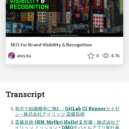
SEO for Brand Visibility & Recognition
aleyda
0
4.7k
Transcript
有志で組織横串に挑む - GitLab CI Runnerカイゼ
ン - 株式会社アイリッジ 斎藤辰徳
斎藤辰徳 (HN: bbrfkr) Hello! 2 所属：株式会社ア
イリッジ ミッション • OMOモバイルアプリ実行基