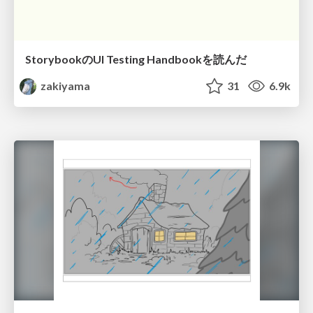
StorybookのUI Testing Handbookを読んだ
zakiyama
31
6.9k