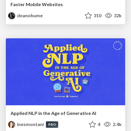
Faster Mobile Websites
deanohume
310
32k
Applied NLP in the Age of Generative AI
inesmontani
4
2.4k
PRO