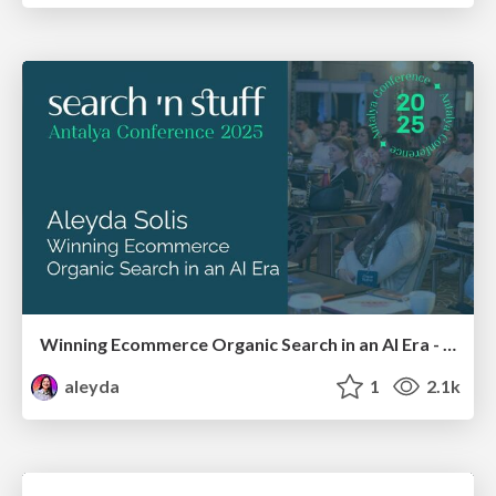
Winning Ecommerce Organic Search in an AI Era - #searchnstuff2025
aleyda
1
2.1k