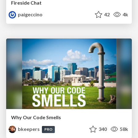
Fireside Chat
paigeccino
42
4k
Why Our Code Smells
bkeepers
340
58k
PRO