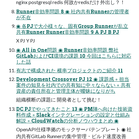
nginx postgresql redis 何故かredisだけ 外出し？！
Runner非効率問題 8 ◉ 社内共有Runnerの管理者
が不在
◉ 各PJで大小様々な、固有Group Runnerが乱立
共有Runner Runner非効率問題 9 A PJ B PJ
X PJ Y PJ
◉ All in One問題 ◉ Runner非効率問題 弊社
GitLabおよびCI環境の課題 10 今回はこちらに対応
した話
有志で構成された 横串プロジェクトのご紹介 11
Development Crossover PJ 12 ◉ 課題感 ◦ 担当
案件の知見を社内での共有知に中々ならない ◦ 共有
資産の責任所在と管理主体が曖昧になりがち
組織横断の課題に 開発者として挑む！
DC PJでやってきたこと 13 ◉ PM陣へ向けた技術資
料作成 ◦ Slackインテグレーションの設定と仕組み
解説 ◦ CloudWatchの分析ノウハウまとめ ◉
OpenAPI仕様準拠のモックサーバテンプレート ◉ 社
内共有GitLab Runnerの集中管理・ビルド速度改善