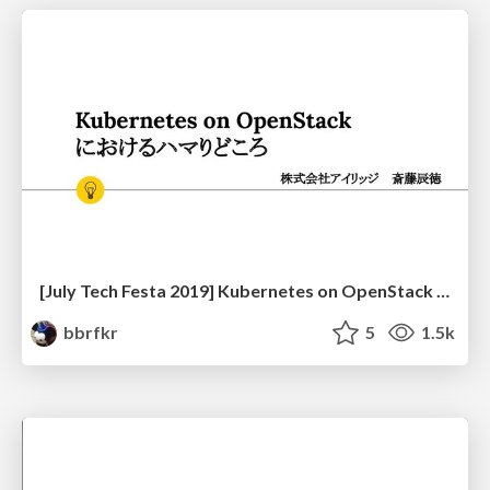
[July Tech Festa 2019] Kubernetes on OpenStack におけるハマりどころ
bbrfkr
5
1.5k