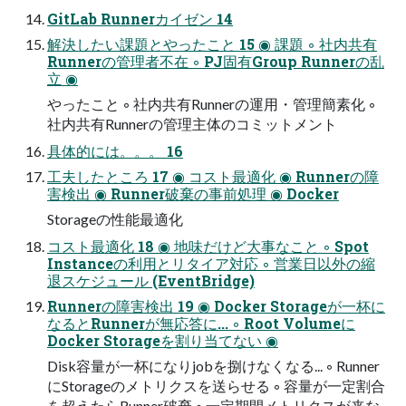
GitLab Runnerカイゼン 14
解決したい課題とやったこと 15 ◉ 課題 ◦ 社内共有
Runnerの管理者不在 ◦ PJ固有Group Runnerの乱
立 ◉
やったこと ◦ 社内共有Runnerの運用・管理簡素化 ◦
社内共有Runnerの管理主体のコミットメント
具体的には。。。 16
工夫したところ 17 ◉ コスト最適化 ◉ Runnerの障
害検出 ◉ Runner破棄の事前処理 ◉ Docker
Storageの性能最適化
コスト最適化 18 ◉ 地味だけど大事なこと ◦ Spot
Instanceの利用とリタイア対応 ◦ 営業日以外の縮
退スケジュール (EventBridge)
Runnerの障害検出 19 ◉ Docker Storageが一杯に
なるとRunnerが無応答に... ◦ Root Volumeに
Docker Storageを割り当てない ◉
Disk容量が一杯になりjobを捌けなくなる... ◦ Runner
にStorageのメトリクスを送らせる ◦ 容量が一定割合
を超えたらRunner破棄 ◦ 一定期間メトリクスが来な