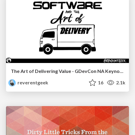
The Art of Delivering Value - GDevCon NA Keynote
reverentgeek
16
2.1k