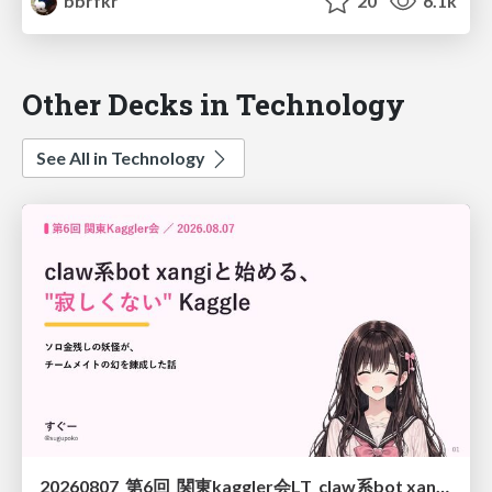
bbrfkr
20
6.1k
Other Decks in Technology
See All in Technology
20260807_第6回_関東kaggler会LT_claw系bot xangiと始める、"寂しくない" kaggle