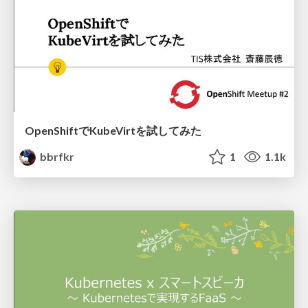
OpenShiftでKubeVirtを試してみた
bbrfkr
1
1.1k