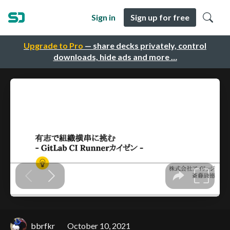
Sign in
Sign up for free
Upgrade to Pro
— share decks privately, control
downloads, hide ads and more …
bbrfkr
October 10, 2021