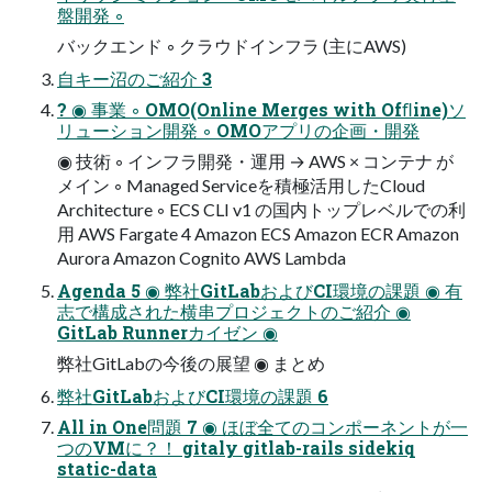
盤開発 ◦
バックエンド ◦ クラウドインフラ (主にAWS)
自キー沼のご紹介 3
? ◉ 事業 ◦ OMO(Online Merges with Ofﬂine)ソ
リューション開発 ◦ OMOアプリの企画・開発
◉ 技術 ◦ インフラ開発・運用 → AWS × コンテナ が
メイン ◦ Managed Serviceを積極活用したCloud
Architecture ◦ ECS CLI v1 の国内トップレベルでの利
用 AWS Fargate 4 Amazon ECS Amazon ECR Amazon
Aurora Amazon Cognito AWS Lambda
Agenda 5 ◉ 弊社GitLabおよびCI環境の課題 ◉ 有
志で構成された横串プロジェクトのご紹介 ◉
GitLab Runnerカイゼン ◉
弊社GitLabの今後の展望 ◉ まとめ
弊社GitLabおよびCI環境の課題 6
All in One問題 7 ◉ ほぼ全てのコンポーネントが一
つのVMに？！ gitaly gitlab-rails sidekiq
static-data