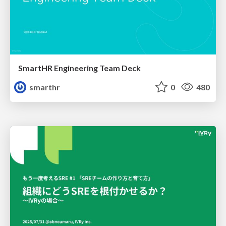
SmartHR Engineering Team Deck
smarthr
0
480