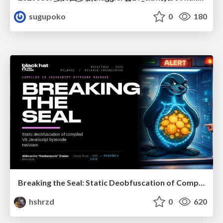
sugupoko
0
180
Breaking the Seal: Static Deobfuscation of Compiled V8 JavaScript Bytecode Malware
hshrzd
0
620