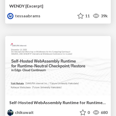
WENDY [Excerpt]
tessaabrams
11
39k
Self-Hosted WebAssembly Runtime for Runtime-Neutral Checkpoint/Restore in Edge–Cloud Continuum
chikuwait
0
680