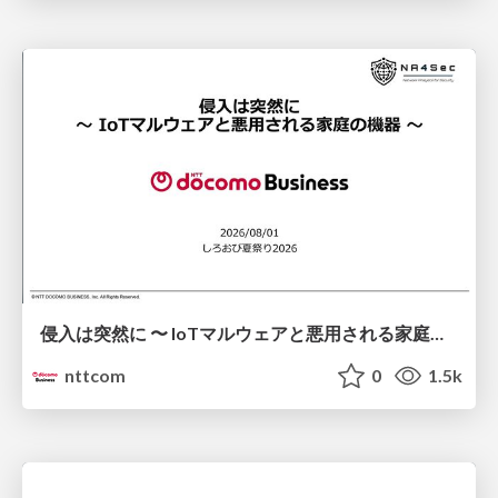
侵入は突然に 〜 IoTマルウェアと悪用される家庭の機器 ～ / When Intrusion Strikes: IoT Malware and the Abuse of Home Devices
nttcom
0
1.5k