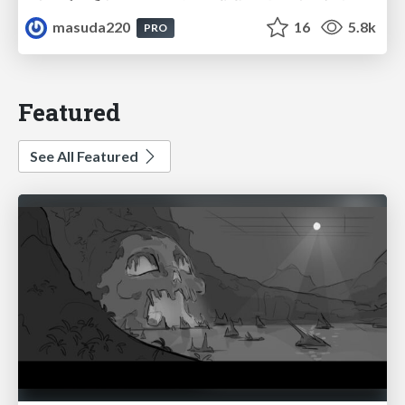
masuda220
16
5.8k
PRO
Featured
See All Featured