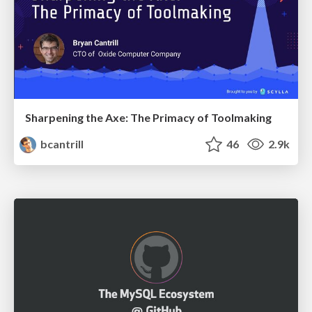
Sharpening the Axe: The Primacy of Toolmaking
bcantrill
46
2.9k