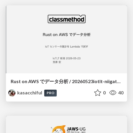
Rust on AWS でデータ分析 / 20260523iotlt-niigata-rust-on-aws
kasacchiful
0
40
PRO