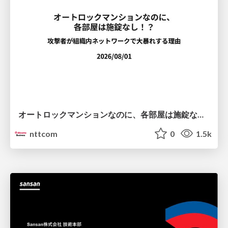
オートロックマンションなのに、各部屋は施錠なし！？ 攻撃者が組織内ネットワークで大暴れする理由 / The Front Door Is Locked, but the Rooms Are Wide Open: Why Attackers Move Freely Inside Enterprise Networks
nttcom
0
1.5k