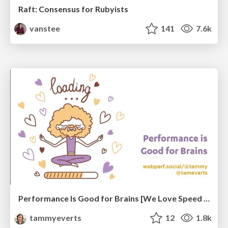
Raft: Consensus for Rubyists
vanstee
141
7.6k
Performance Is Good for Brains [We Love Speed 2024]
tammyeverts
12
1.8k