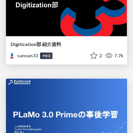
Digitization部 紹介資料
sansan33
2
7.7k
PRO