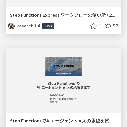
Step Functions Express ワークフローの使い所 / 20260725jawsug-niigata-sado
kasacchiful
1
57
PRO
Step FunctionsでAIエージェント × 人の承認を試す / 20260705jawsug-hokurikushinkansen-agentcore-hitl-workflow