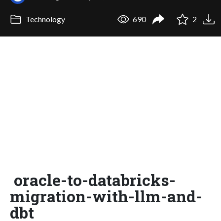
Technology
690
2
oracle-to-databricks-
migration-with-llm-and-
dbt