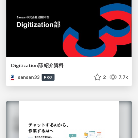
Digitization部 紹介資料
sansan33
2
7.7k
PRO