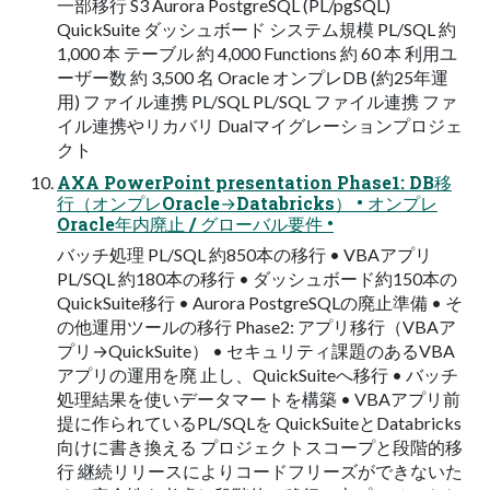
一部移行 S3 Aurora PostgreSQL (PL/pgSQL)
QuickSuite ダッシュボード システム規模 PL/SQL 約
1,000 本 テーブル 約 4,000 Functions 約 60 本 利用ユ
ーザー数 約 3,500 名 Oracle オンプレDB (約25年運
用) ファイル連携 PL/SQL PL/SQL ファイル連携 ファ
イル連携やリカバリ Dualマイグレーションプロジェ
クト
AXA PowerPoint presentation Phase1: DB移
行（オンプレOracle→Databricks） • オンプレ
Oracle年内廃止 / グローバル要件 •
バッチ処理 PL/SQL 約850本の移行 • VBAアプリ
PL/SQL 約180本の移行 • ダッシュボード約150本の
QuickSuite移行 • Aurora PostgreSQLの廃止準備 • そ
の他運用ツールの移行 Phase2: アプリ移行（VBAア
プリ→QuickSuite） • セキュリティ課題のあるVBA
アプリの運用を廃 止し、QuickSuiteへ移行 • バッチ
処理結果を使いデータマートを構築 • VBAアプリ前
提に作られているPL/SQLを QuickSuiteとDatabricks
向けに書き換える プロジェクトスコープと段階的移
行 継続リリースによりコードフリーズができないた