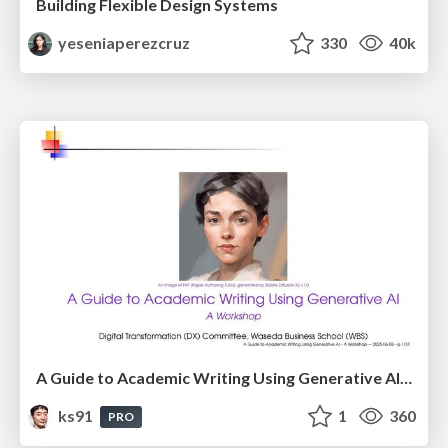
Building Flexible Design Systems
yeseniaperezcruz
330
40k
A Guide to Academic Writing Using Generative AI - A Workshop
ks91
1
360
PRO