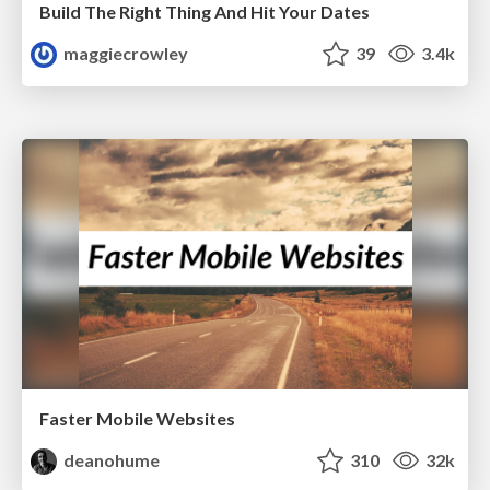
Build The Right Thing And Hit Your Dates
maggiecrowley
39
3.4k
Faster Mobile Websites
deanohume
310
32k