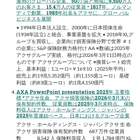
運用のグローバル企業、50の 国と地域に9,500万人
のお客さま、15.4万人の従業員 • 1817年、ノルマン
ディで創業、1985年社名をアクサに、グロー バル
ビジネスを展開
• 1994年日本法人設立、2000年に日本団体生命
(1934年設立) と統合、事業基盤を拡大 • 2018年XLグ
ループを買収し、企業向け損害保険分野で世界 ＃１
の企業に S&P 保険財務力格付け AA ※数値は2025年
アクサグループ実績、 格付は2026年3月11日時点の
ものです アクサグループについて ※換算レート総売
上、基本利益：1ユーロ=￥169.10（2025年平均）
総売上 約19兆5,352億円 （約1,155億ユーロ） 基礎
利益 （約83億ユーロ） 約1兆4,150億円
AXA PowerPoint presentation 2025年 主要指
標 *アクサ生命、アクサ損害保険の2026年3月末の
保有契約件数。 従業員数は2025年3月末時点。 保険
料収入はアクサ・ホールディングス・ジャパンの
2025年度連結ベース。 日本におけるグループ企業
アクサ・ ホールディングス・ ジャパン アクサ 生 命
アクサ 損害保険 保有契約件数 687 万件 従業員
数 8,542 人 保険料等収入 1 兆 1,784 億円 XL