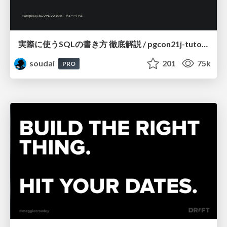
実際に使うSQLの書き方 徹底解説 / pgcon21j-tutorial
soudai
201
75k
PRO