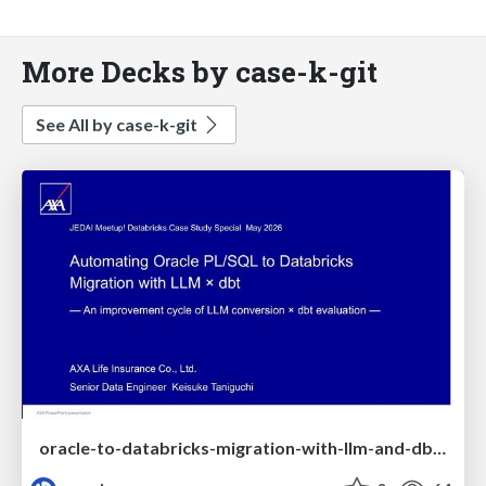
More Decks by case-k-git
See All by case-k-git
oracle-to-databricks-migration-with-llm-and-dbt-en