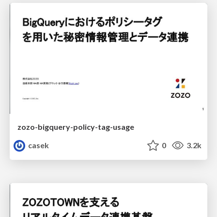
zozo-bigquery-policy-tag-usage
casek
0
3.2k