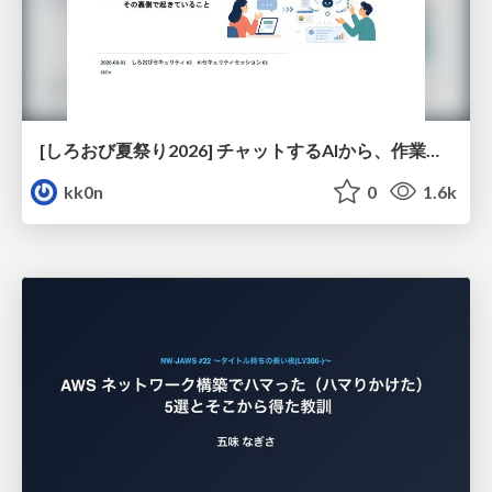
[しろおび夏祭り2026] チャットするAIから、作業するAIへ - 使われ方の変化と、その裏側で起きていること
kk0n
0
1.6k