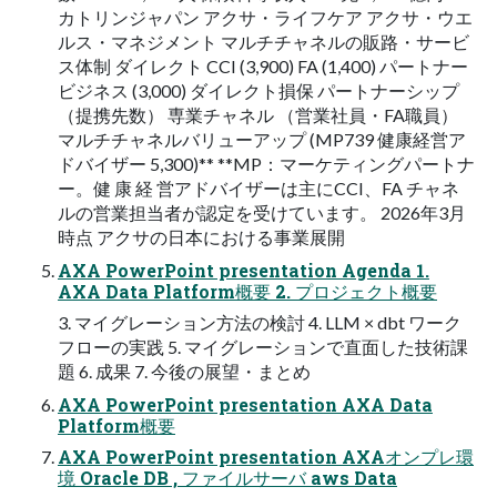
カトリンジャパン アクサ・ライフケア アクサ・ウエ
ルス・マネジメント マルチチャネルの販路・サービ
ス体制 ダイレクト CCI (3,900) FA (1,400) パートナー
ビジネス (3,000) ダイレクト損保 パートナーシップ
（提携先数） 専業チャネル （営業社員・FA職員）
マルチチャネルバリューアップ (MP739 健康経営ア
ドバイザー 5,300)** **MP：マーケティングパートナ
ー。健 康 経 営アドバイザーは主にCCI、FA チャネ
ルの営業担当者が認定を受けています。 2026年3月
時点 アクサの日本における事業展開
AXA PowerPoint presentation Agenda 1.
AXA Data Platform概要 2. プロジェクト概要
3. マイグレーション方法の検討 4. LLM × dbt ワーク
フローの実践 5. マイグレーションで直面した技術課
題 6. 成果 7. 今後の展望・まとめ
AXA PowerPoint presentation AXA Data
Platform概要
AXA PowerPoint presentation AXAオンプレ環
境 Oracle DB , ファイルサーバ aws Data