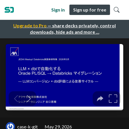
Sign in
Sign up for free
Upgrade to Pro
— share decks privately, control
downloads, hide ads and more …
case-k-git
May 29, 2026