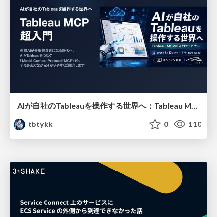
AIが自社のTableauを操作する世界へ：Tableau MCP超入門
tbtykk
0
110