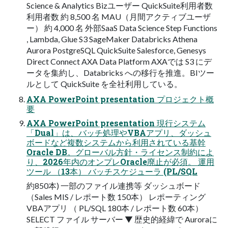
Science & Analytics Bizユーザー QuickSuite利用者数
利用者数 約 8,500 名 MAU（月間アクティブユーザ
ー） 約 4,000 名 外部SaaS Data Science Step Functions
, Lambda, Glue S3 SageMaker Databricks Athena
Aurora PostgreSQL QuickSuite Salesforce, Genesys
Direct Connect AXA Data Platform AXAでは S3 にデ
ータを集約し、Databricks への移行を推進。BIツー
ルとして QuickSuite を全社利用している。
AXA PowerPoint presentation プロジェクト概
要
AXA PowerPoint presentation 現行システム
「Dual」は、バッチ処理やVBAアプリ、ダッシュ
ボードなど複数システムから利用されている基幹
Oracle DB。グローバル方針・ライセンス制約によ
り、2026年内のオンプレOracle廃止が必須。 運用
ツール （13本） バッチスケジューラ (PL/SQL
約850本) 一部のファイル連携等 ダッシュボード
（Sales MIS / レポート数 150本） レポーティング
VBAアプリ （ PL/SQL 180本 / レポート数 60本）
SELECT ファイル サーバー ▼ 歴史的経緯で Auroraに