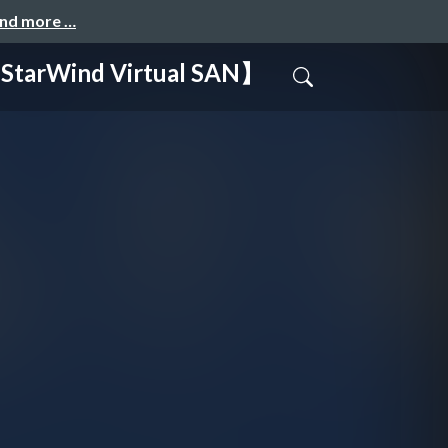
and more …
nd Virtual SAN】