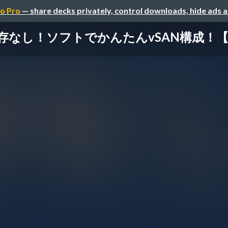
o Pro
— share decks privately, control downloads, hide ads 
！ソフトでかんたんvSAN構成！【StarWi