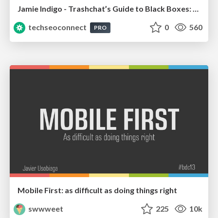
Jamie Indigo - Trashchat’s Guide to Black Boxes: Technical SEO Tactics for LLMs
techseoconnect
0
560
PRO
Mobile First: as difficult as doing things right
swwweet
225
10k