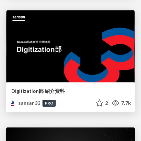
Digitization部 紹介資料
sansan33
2
7.7k
PRO