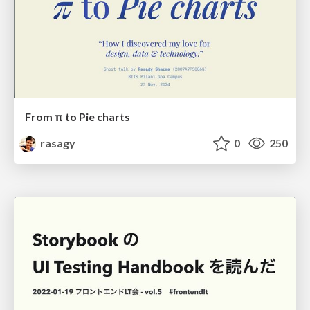
From π to Pie charts
rasagy
0
250