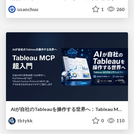
usanchuu
1
260
AIが自社のTableauを操作する世界へ：Tableau MCP超入門
tbtykk
0
110