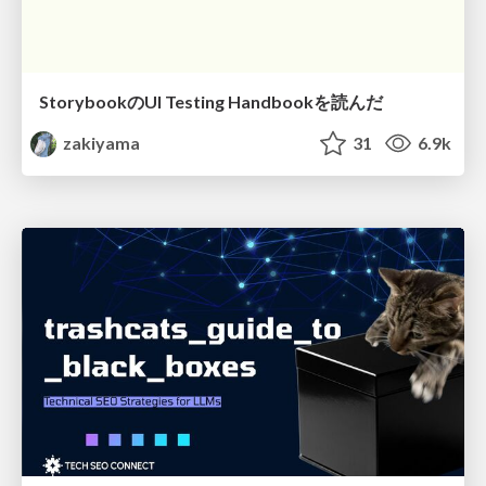
StorybookのUI Testing Handbookを読んだ
zakiyama
31
6.9k