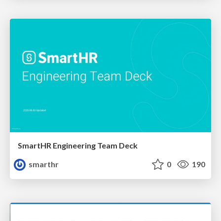
SmartHR Engineering Team Deck
smarthr
0
190