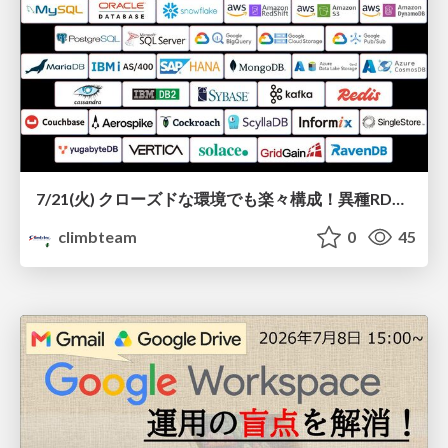
7/21(火) クローズドな環境でも楽々構成！異種RDBMS/NoSQLのリアルタイム連携『Gluesync』を徹底解説
climbteam
0
45