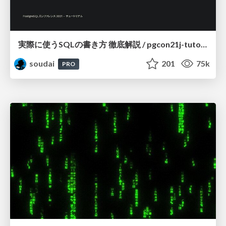
実際に使うSQLの書き方 徹底解説 / pgcon21j-tutorial
soudai
201
75k
PRO