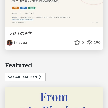
ラジオの科学
frievea
0
190
Featured
See All Featured