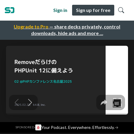
Sign in
Sign up for free
Upgrade to Pro
— share decks privately, control
downloads, hide ads and more …
·
Your Podcast. Everywhere. Effortlessly.
→
SPONSORED