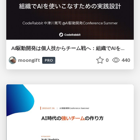
AI駆動開発は個人技からチーム戦へ：組織でAIを使いこなすための実践設計
moongift
0
440
PRO