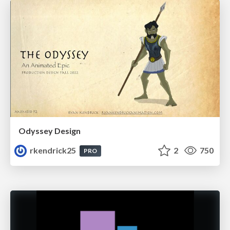
Odyssey Design
rkendrick25
2
750
PRO