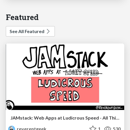
Featured
See All Featured
JAMstack: Web Apps at Ludicrous Speed - All Things Open 2022
reverentgeek
1
530