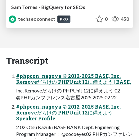
Sam Torres - BigQuery for SEOs
techseoconnect
0
450
PRO
Transcript
#phpcon_nagoya © 2012-2025 BASE, Inc.
Removeだらけの PHPUnit 12に備えよう | BASE,
Inc. Removeだらけの PHPUnit 12に備えよう 02
@PHPカンファレンス名古屋2025 2025.02.22
#phpcon_nagoya © 2012-2025 BASE, Inc.
Removeだらけの PHPUnit 12に備えよう
Speaker Profile
2 02 Otsu Kazuki BASE BANK Dept. Engineering
Program Manager ：@cocoeyes02 PHPカンファレン