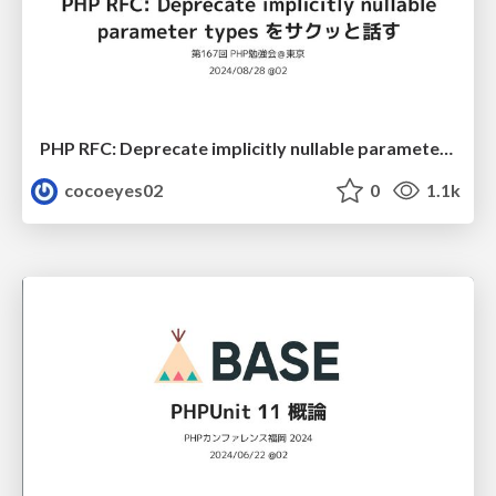
PHP RFC: Deprecate implicitly nullable parameter types をサクッと話す
cocoeyes02
0
1.1k