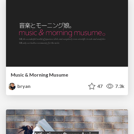
Music & Morning Musume
bryan
47
7.3k