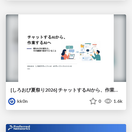
[しろおび夏祭り2026] チャットするAIから、作業するAIへ - 使われ方の変化と、その裏側で起きていること
kk0n
0
1.6k