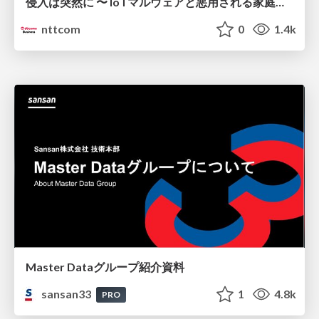
侵入は突然に 〜 IoTマルウェアと悪用される家庭の機器 ～ / When Intrusion Strikes: IoT Malware and the Abuse of Home Devices
nttcom
0
1.4k
Master Dataグループ紹介資料
sansan33
1
4.8k
PRO