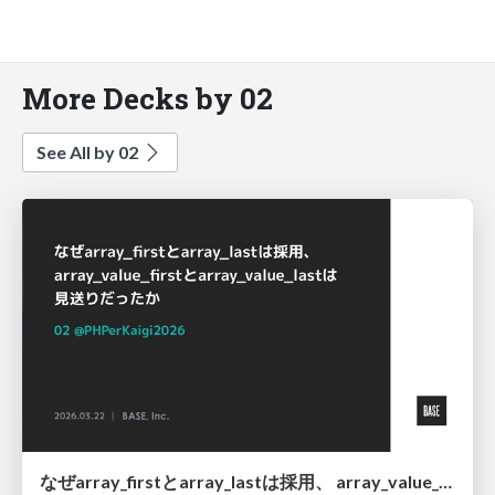
More Decks by 02
See All by 02
なぜarray_firstとarray_lastは採用、 array_value_firstとarray_value_lastは 見送りだったか / Why array_value_first and array_value_last was declined, then why array_first and array_last was accpeted?