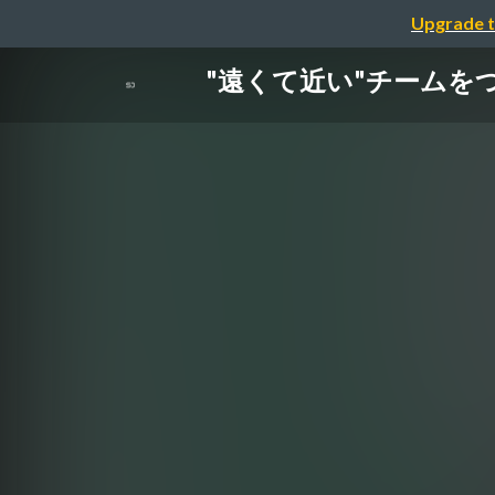
Upgrade t
"遠くて近い"チームを