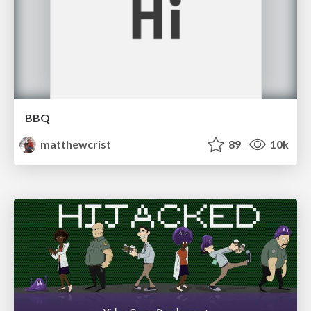
BBQ
matthewcrist
89
10k