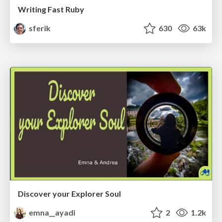
Writing Fast Ruby
sferik
630
63k
Discover your Explorer Soul
emna__ayadi
2
1.2k