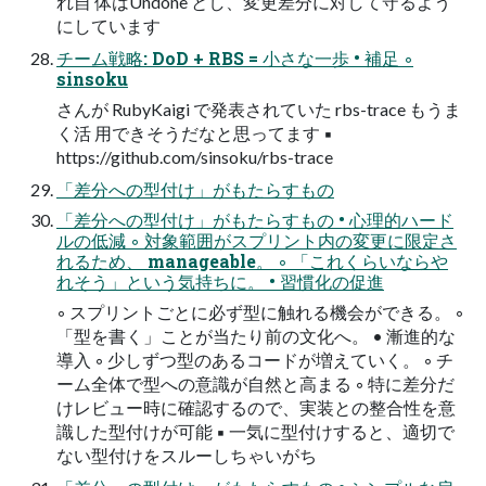
れ自 体はUndone とし、変更差分に対して守るよう
にしています
チーム戦略: DoD + RBS = 小さな一歩 • 補足 ◦
sinsoku
さんが RubyKaigi で発表されていた rbs-trace もうま
く活 用できそうだなと思ってます ▪
https://github.com/sinsoku/rbs-trace
「差分への型付け」がもたらすもの
「差分への型付け」がもたらすもの • 心理的ハード
ルの低減 ◦ 対象範囲がスプリント内の変更に限定さ
れるため、 manageable。 ◦ 「これくらいならや
れそう」という気持ちに。 • 習慣化の促進
◦ スプリントごとに必ず型に触れる機会ができる。 ◦
「型を書く」ことが当たり前の文化へ。 • 漸進的な
導入 ◦ 少しずつ型のあるコードが増えていく。 ◦ チ
ーム全体で型への意識が自然と高まる ◦ 特に差分だ
けレビュー時に確認するので、実装との整合性を意
識した型付けが可能 ▪ 一気に型付けすると、適切で
ない型付けをスルーしちゃいがち