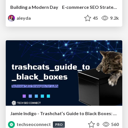
Building a Modern Day E-commerce SEO Strategy
aleyda
45
9.2k
Jamie Indigo - Trashchat’s Guide to Black Boxes: Technical SEO Tactics for LLMs
techseoconnect
0
560
PRO