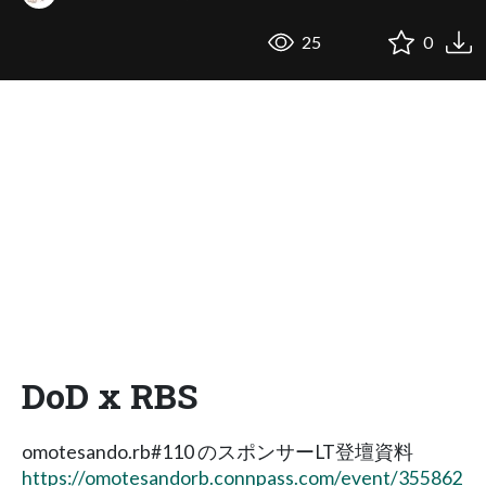
25
0
DoD x RBS
omotesando.rb#110 のスポンサーLT登壇資料
https://omotesandorb.connpass.com/event/355862