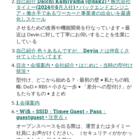
自己紹介 Daichi Kamiyama (@dak2) • 株式会社
タイミー(2024年6月入社) • バックエンドエンジニ
ア ◦ 働き手であるワーカーと事業者の出会いを最適
化しスケール
させるための改善や機能開発を行なっています ◦ 最
近は Devin に対して丁寧にお伺いすることを生業に
してい る
自己紹介 色々あるんですが、 Devin とは仲良くさ
せて いただいてます
目次 • 会場案内 • 会社紹介 • はじめに - 当時の型付け
状況 •
型付け、どこから始める？ - 最初の壁 • 私たちの戦
略: DoD + RBS = 小さな一歩 • 「差分への型付け」が
もたらすもの • まとめ
1 会場案内
• Wifi ◦ SSID：Timee Guest ◦ Pass：
guestguest • 注意点 ◦
オープンスペースを出る際は、運営またはタイミー
社員に お声がけください。 （セキュリティがかかっ