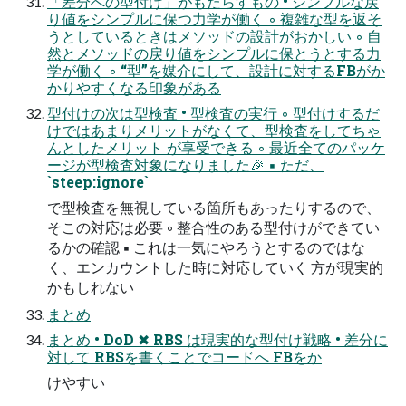
「差分への型付け」がもたらすもの • シンプルな戻
り値をシンプルに保つ力学が働く ◦ 複雑な型を返そ
うとしているときはメソッドの設計がおかしい ◦ 自
然とメソッドの戻り値をシンプルに保とうとする力
学が働く ◦ “型”を媒介にして、設計に対するFBがか
かりやすくなる印象がある
型付けの次は型検査 • 型検査の実行 ◦ 型付けするだ
けではあまりメリットがなくて、型検査をしてちゃ
んとしたメリット が享受できる ◦ 最近全てのパッケ
ージが型検査対象になりました🎉 ▪ ただ、
`steep:ignore`
で型検査を無視している箇所もあったりするので、
そこの対応は必要 ◦ 整合性のある型付けができてい
るかの確認 ▪ これは一気にやろうとするのではな
く、エンカウントした時に対応していく 方が現実的
かもしれない
まとめ
まとめ • DoD ✖ RBS は現実的な型付け戦略 • 差分に
対して RBSを書くことでコードへ FBをか
けやすい