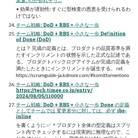
業量: 心が折れそう...
• 効果が遅効性: すぐに型検査の恩恵を受けられるわ
けではない
チーム戦略: DoD + RBS = 小さな一歩
チーム戦略: DoD + RBS = 小さな一歩 Deﬁnition
of Done (DoD)
とは？ 完成の定義とは、プロダクトの品質基準を満
たすインクリメントの 状態を示した正式な記述であ
る。 プロダクトバックログアイテムが完成の定義を
満たしたときにイン クリメントが誕生する。 ref.
https://scrumguide-ja.kdmsnr.com/#komittomentono
チーム戦略: DoD + RBS = 小さな一歩
https://tech.timee.co.jp/entry/
2024/08/05/110000
チーム戦略: DoD + RBS = 小さな一歩 Done の定義
としてチームでは 変更差分に対しては、必ず rbs-
inline
を書くように ✅ ＊プロダクト全体の型定義はスプリ
ント内で チェックするには現実的に無理なので、こ