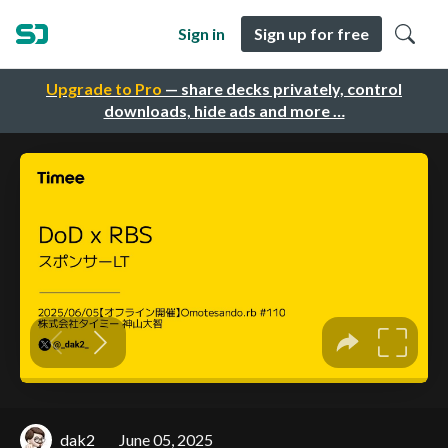
Sign in
Sign up for free
Upgrade to Pro
— share decks privately, control
downloads, hide ads and more …
dak2
June 05, 2025