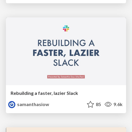
Rebuilding a faster, lazier Slack
samanthasiow
85
9.6k