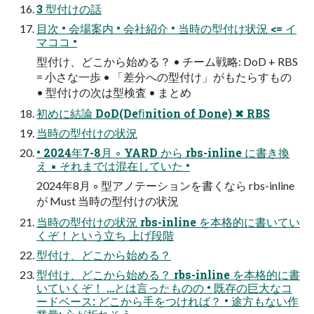
3 型付けの話
目次 • 会場案内 • 会社紹介 • 当時の型付け状況 <= イ
マココ •
型付け、どこから始める？ • チーム戦略: DoD + RBS
= 小さな一歩 • 「差分への型付け」がもたらすもの
• 型付けの次は型検査 • まとめ
初めに結論 DoD(Deﬁnition of Done) ✖ RBS
当時の型付けの状況
• 2024年7-8月 ◦ YARD から rbs-inline に書き換
え ▪ それまでは混在していた •
2024年8月 ◦ 型アノテーションを書くなら rbs-inline
が Must 当時の型付けの状況
当時の型付けの状況 rbs-inline を本格的に書いてい
くぞ！という立ち 上げ段階
型付け、どこから始める？
型付け、どこから始める？ rbs-inline を本格的に書
いていくぞ！ …とは言ったものの • 既存の巨大なコ
ードベース: どこから手をつければ？ • 途方もない作