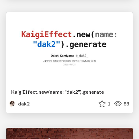
KaigiEffect.new(name: "dak2").generate
dak2
1
88