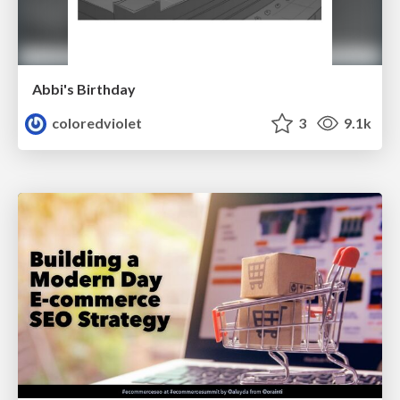
Abbi's Birthday
coloredviolet
3
9.1k