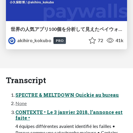
世界の人気アプリ100個を分析して見えたペイウォール設計の心得
akihiro_kokubo
72
41k
PRO
Transcript
SPECTRE & MELTDOWN Quickie au bureau
None
CONTEXTE • Le 3 janvier 2018, l’annonce est
faite •
4 équipes différentes avaient identifié les failles •
Perçue comme une catastrophe majeure • Certains