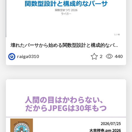
壊れたパーサから始める関数型設計と構成的なパーサ #fp_matsuri
raiga0310
2
440