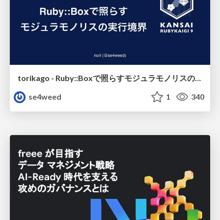
torikago - Ruby::Boxで照らすモジュラモノリスの実行境界
se4weed
1
340