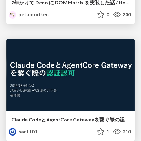
2年かけて Deno に DOMMatrix を実装した話 / How I implemented DOMMatrix in Deno over two years
petamoriken
0
200
Claude CodeとAgentCore Gatewayを繋ぐ際の認証認可 / Authentication and authorization when connecting Claude Code with AgentCore Gateway
har1101
1
210