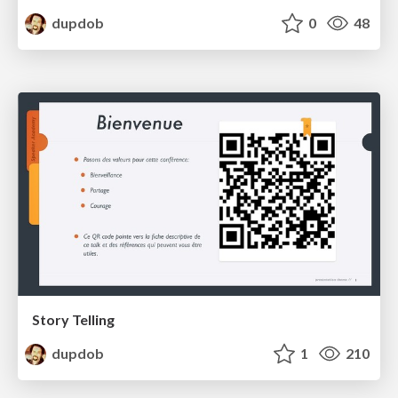
dupdob
0
48
Story Telling
dupdob
1
210