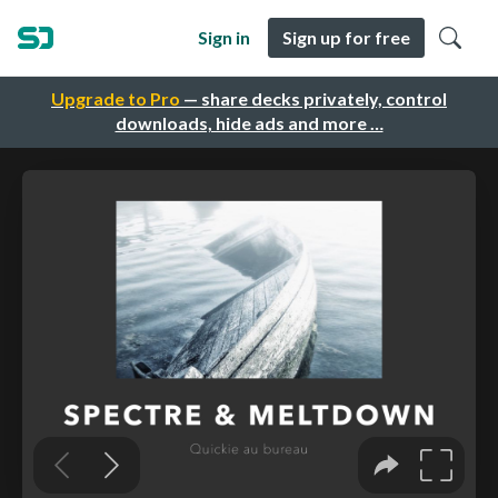
Sign in
Sign up for free
Upgrade to Pro
— share decks privately, control
downloads, hide ads and more …