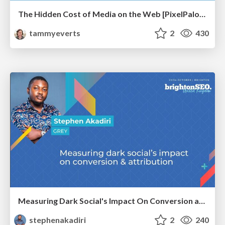
The Hidden Cost of Media on the Web [PixelPalooza 2025]
tammyeverts
2
430
Measuring Dark Social's Impact On Conversion and Attribution
stephenakadiri
2
240