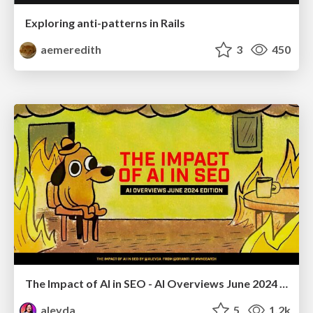
Exploring anti-patterns in Rails
aemeredith
3
450
The Impact of AI in SEO - AI Overviews June 2024 Edition
aleyda
5
1.2k