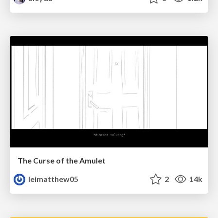
The Curse of the Amulet
leimatthew05
2
14k