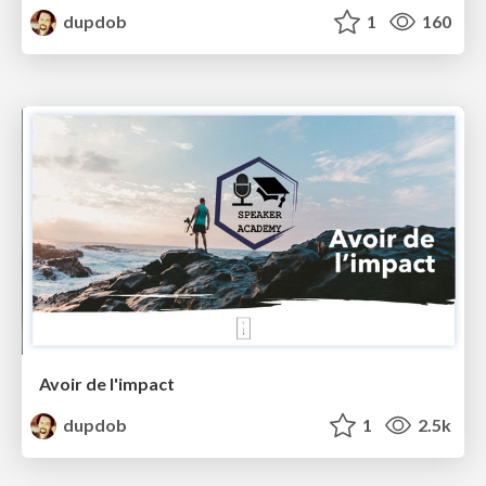
dupdob
1
160
Avoir de l'impact
dupdob
1
2.5k