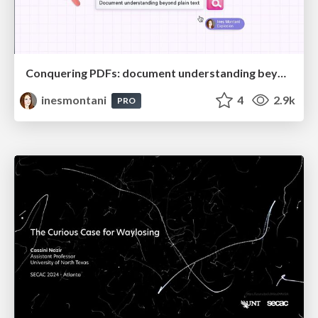
Conquering PDFs: document understanding beyond plain text
inesmontani
4
2.9k
PRO