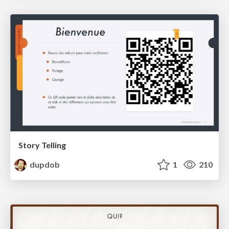
Story Telling
dupdob
1
210