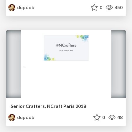
dupdob
0
450
Senior Crafters, NCraft Paris 2018
dupdob
0
48