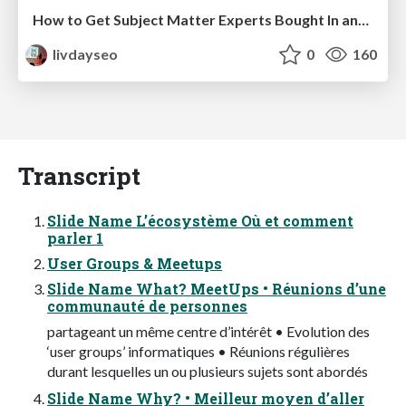
How to Get Subject Matter Experts Bought In and Actively Contributing to SEO & PR Initiatives.
livdayseo
0
160
Transcript
Slide Name L’écosystème Où et comment
parler 1
User Groups & Meetups
Slide Name What? MeetUps • Réunions d’une
communauté de personnes
partageant un même centre d’intérêt • Evolution des
‘user groups’ informatiques • Réunions régulières
durant lesquelles un ou plusieurs sujets sont abordés
Slide Name Why? • Meilleur moyen d’aller