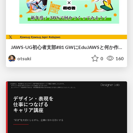
JAWS-UG初心者支部#81 GWにEduJAWSと何か作ろうもくもく会！
otsuki
0
160