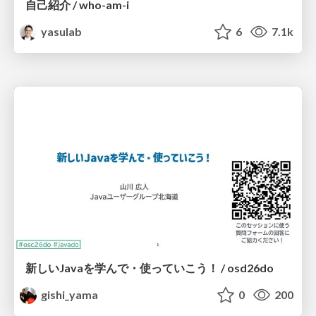
自己紹介 / who-am-i
yasulab
6
7.1k
新しいJavaを学んで・使っていこう！ / osd26do
gishi_yama
0
200