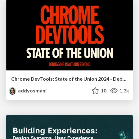
Chrome DevTools: State of the Union 2024 - Debugging React & Beyond
addyosmani
10
1.3k