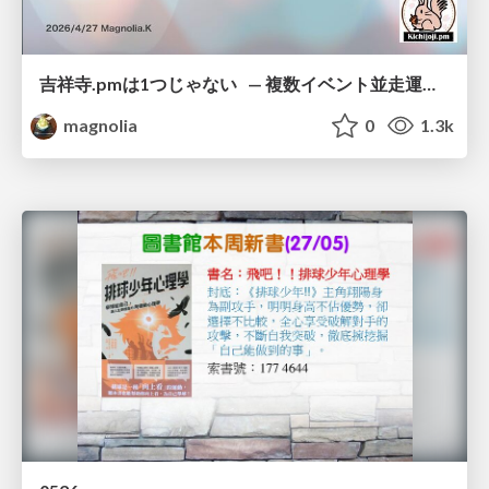
吉祥寺.pmは1つじゃない — 複数イベント並走運営の12年 —
magnolia
0
1.3k