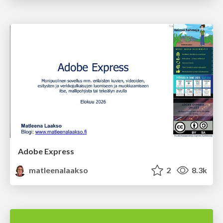
Adobe Express
matleenalaakso
2
8.3k