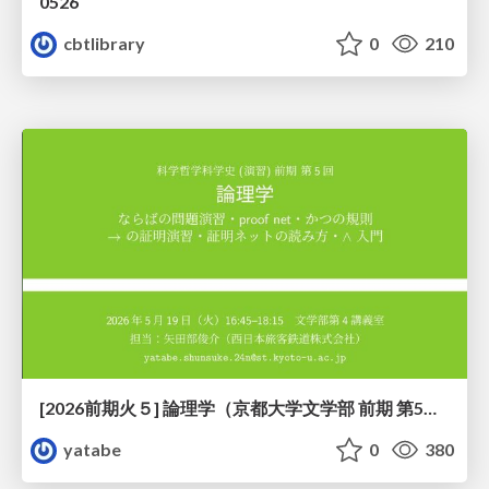
0526
cbtlibrary
0
210
[2026前期火５] 論理学（京都大学文学部 前期 第5回）「 ならばの問題演習・proof net・かつの規則」
yatabe
0
380