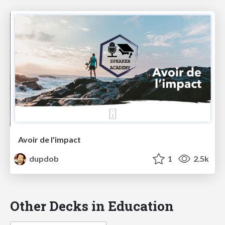
Avoir de l'impact
dupdob
1
2.5k
Other Decks in Education