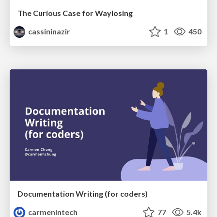
The Curious Case for Waylosing
cassininazir
1
450
Documentation Writing (for coders)
carmenintech
77
5.4k