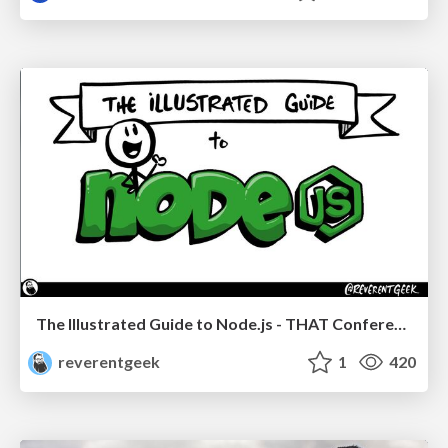
The Illustrated Guide to Node.js - THAT Conference 2024
reverentgeek
1
420