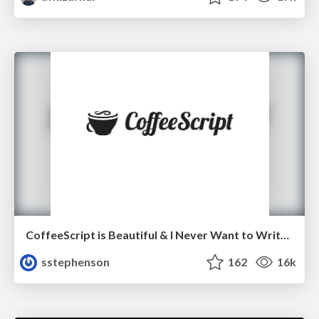
CoffeeScript is Beautiful & I Never Want to Write Plain JavaScript Again
sstephenson
162
16k