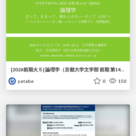
[2026前期火５] 論理学（京都大学文学部 前期 第14回）「計算は、証明ではない——ハルシネーションを三層ハーモニーで診る」
yatabe
0
150