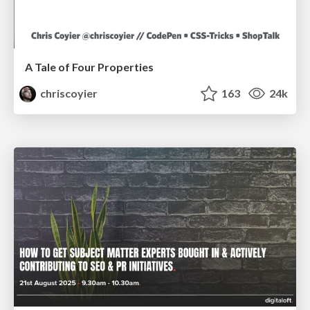
A Tale of Four Properties
chriscoyier
163
24k