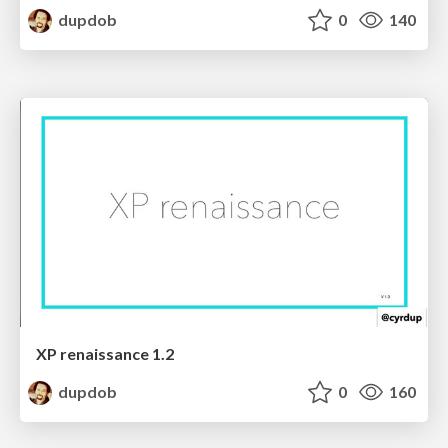
dupdob
0
140
XP renaissance 1.2
dupdob
0
160