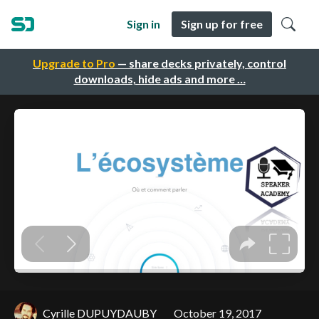
Sign in
Sign up for free
Upgrade to Pro
— share decks privately, control
downloads, hide ads and more …
Cyrille DUPUYDAUBY
October 19, 2017