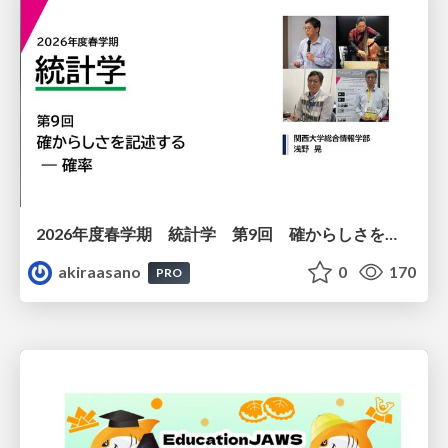
2026年度春学期 統計学 第9回 確からしさを記述する ー 確率 (2026. 5. 28)
akiraasano
0
170
PRO