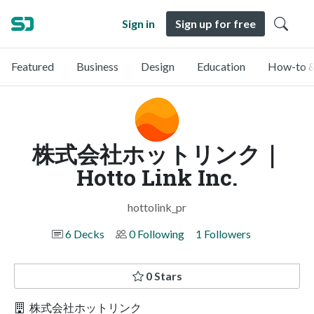
Sign in
Sign up for free
Featured
Business
Design
Education
How-to &
株式会社ホットリンク｜
Hotto Link Inc.
hottolink_pr
6 Decks
0 Following
1 Followers
0 Stars
株式会社ホットリンク