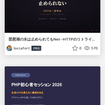
琵琶湖の水は止められてもNet--HTTPのリトライは止められない / You might be able to stop the water flow of Lake Biwa but you can't stop Net::HTTP retries
luccafort
0
570
PRO