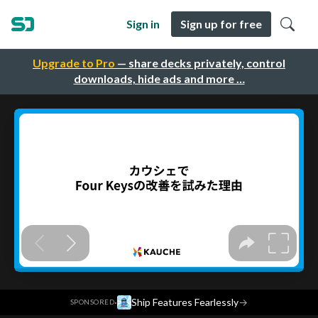
Sign in
Sign up for free
Upgrade to Pro
— share decks privately, control
downloads, hide ads and more …
·
Ship Features Fearlessly
→
SPONSORED