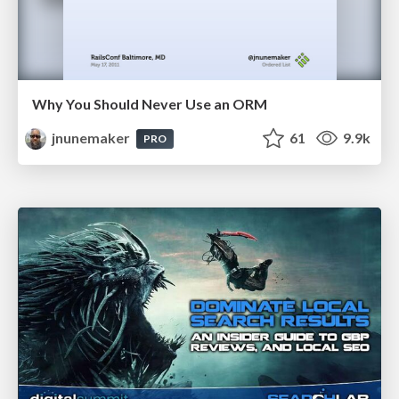
Why You Should Never Use an ORM
jnunemaker
61
9.9k
PRO