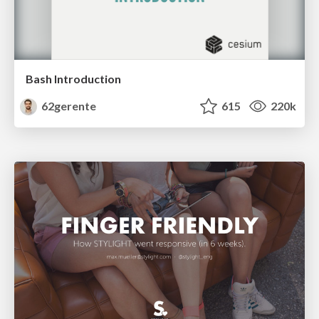
Bash Introduction
62gerente
615
220k