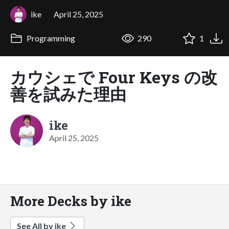
ike
April 25, 2025
Programming
290
1
カウシェで Four Keys の改
善を試みた理由
ike
April 25, 2025
More Decks by ike
See All by ike