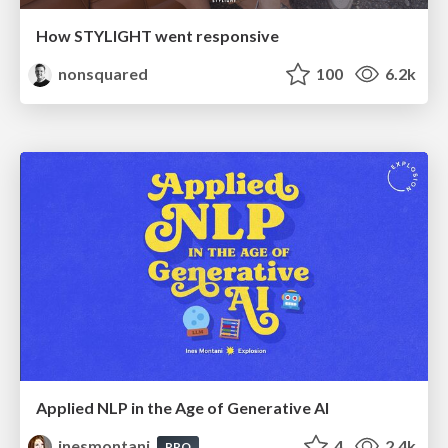
How STYLIGHT went responsive
nonsquared
100
6.2k
Applied NLP in the Age of Generative AI
inesmontani
4
2.4k
PRO