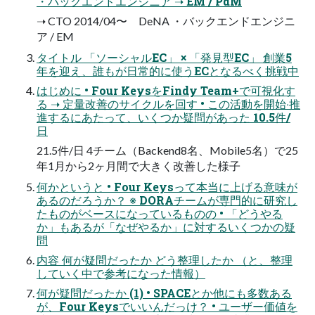
・バックエンドエンジニア ➝ EM / PdM
➝ CTO 2014/04〜 DeNA ・バックエンドエンジニ
ア / EM
タイトル 「ソーシャルEC」 × 「発⾒型EC」 創業5
年を迎え、誰もが⽇常的に使うECとなるべく挑戦中
はじめに • Four KeysをFindy Team+で可視化す
る ➝ 定量改善のサイクルを回す • この活動を開始‧推
進するにあたって、いくつか疑問があった 10.5件/
⽇
21.5件/⽇ 4チーム（Backend8名、Mobile5名）で25
年1⽉から2ヶ⽉間で⼤きく改善した様⼦
何かというと • Four Keysって本当に上げる意味が
あるのだろうか？ ※ DORAチームが専⾨的に研究し
たものがベースになっているものの • 「どうやる
か」もあるが「なぜやるか」に対するいくつかの疑
問
内容 何が疑問だったか どう整理したか （と、整理
していく中で参考になった情報）
何が疑問だったか (1) • SPACEとか他にも多数ある
が、Four Keysでいいんだっけ？ • ユーザー価値を