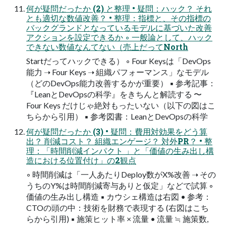
何が疑問だったか (2) と整理 • 疑問：ハック？ それ
とも適切な数値改善？ • 整理：指標と、その指標の
バックグランドとなっているモデルに基づいた改善
アクションを設定できるか ◦ ⼀般論として、ハック
できない数値なんてない（売上だってNorth
Startだってハックできる） ◦ Four Keysは「DevOps
能⼒ ➝ Four Keys ➝ 組織パフォーマンス」なモデル
（どのDevOps能⼒改善するかが重要） ▪ 参考記事：
『LeanとDevOpsの科学』をきちんと解読する 〜
Four Keys だけじゃ絶対もったいない（以下の図はこ
ちらから引⽤） ▪ 参考図書：LeanとDevOpsの科学
何が疑問だったか (3) • 疑問：費⽤対効果をどう算
出？ 削減コスト？ 組織エンゲージ？ 対外PR？ • 整
理：「時間削減インパクト 」と「価値の⽣み出し構
造における位置付け」の2観点
◦ 時間削減は「⼀⼈あたりDeploy数がX%改善 ➝ その
うちのY%は時間削減寄与ありと仮定」などで試算 ◦
価値の⽣み出し構造 ▪ カウシェ構造は右図 • 参考：
CTOの頭の中：技術を財務で表現する (右図はこち
らから引⽤) ▪ 施策ヒット率 × 流量 • 流量 ≒ 施策数,