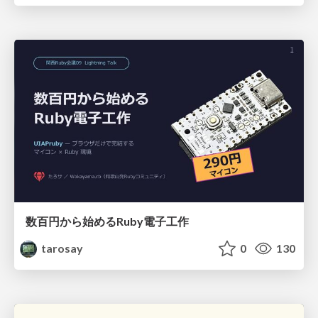
数百円から始めるRuby電子工作
tarosay
0
130