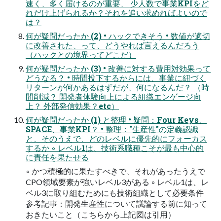
速く、多く届けるのが重要、 少⼈数で事業KPIをど
れだけ上げられるか？それを追い求めればよいので
は？
何が疑問だったか (2) • ハックできそう • 数値が適切
に改善された、って、どうやれば⾔えるんだろう
（ハックとの境界ってどこだ）
何が疑問だったか (3) • 改善に対する費⽤対効果って
どうなる？ • 時間投下するからには、事業に紐づく
リターンが何かあるはずだが、何になるんだ？ （時
間削減？ 開発者体験向上による組織エンゲージ向
上？ 外部発信効果？etc）
何が疑問だったか (1) と整理 • 疑問：Four Keys、
SPACE、事業KPI？ • 整理："⽣産性"の定義認識
と、そのうえで、どのレベルに優先的にフォーカス
するか ◦ レベル1は、技術系職種こそが最も中⼼的
に責任を果たせる
◦ かつ積極的に果たすべきで、それがあったうえで
CPO領域要素が強いレベル3がある ◦ レベル1は、レ
ベル3に取り組むためにも技術組織として必要条件
参考記事：開発⽣産性について議論する前に知って
おきたいこと（こちらから上記図は引⽤）