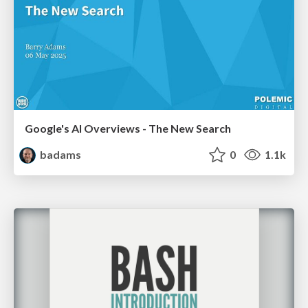
Google's AI Overviews - The New Search
badams
0
1.1k