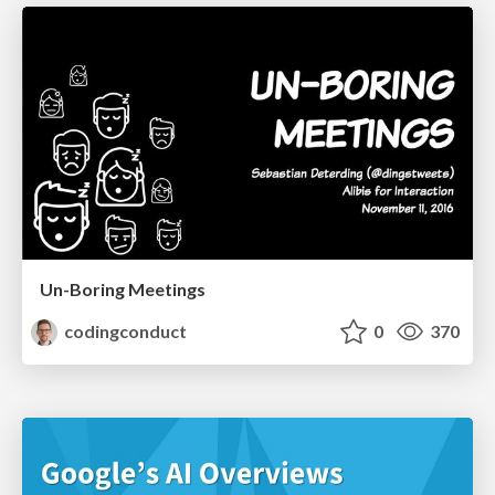
Un-Boring Meetings
codingconduct
0
370