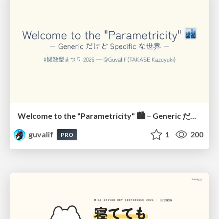
Welcome to the "Parametricity" 🏙️ − Generic だけど Specific な世界 −
guvalif
1
200
PRO