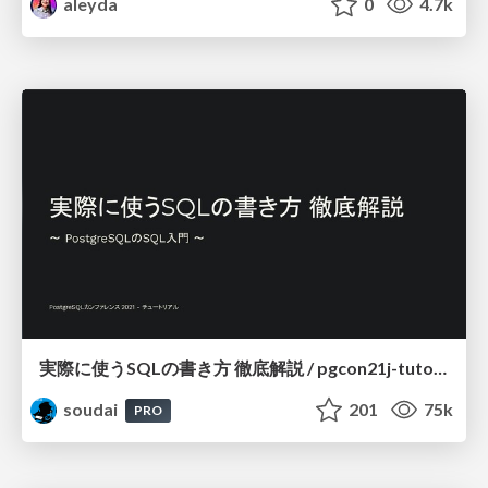
aleyda
0
4.7k
実際に使うSQLの書き方 徹底解説 / pgcon21j-tutorial
soudai
201
75k
PRO