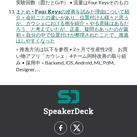
実験回数（図だとG/P） • 流量はFour Keysそのもの
まとめ • Four Keysの改善を試みた理由について紹
介 ◦ 会社ごとの違いがあり、位置付けも様々と思う
が、カウシェにおける例を紹介 ◦ やる意味はあるだ
ろう、と考えていたが、正直、疑問もあったのが最
初 ◦ ⾃分の中で位置付けが整理されたことで、推進
はしやすくなった
◦ 推進⽅法は以下を参照 ▪ 2ヶ⽉で⽣産性2倍、お買
い物アプリ「カウシェ」4チーム同時改善の取り組
み • 採⽤中 ◦ Backend, iOS, Android, ML, PdM,
Designer, …
SpeakerDeck