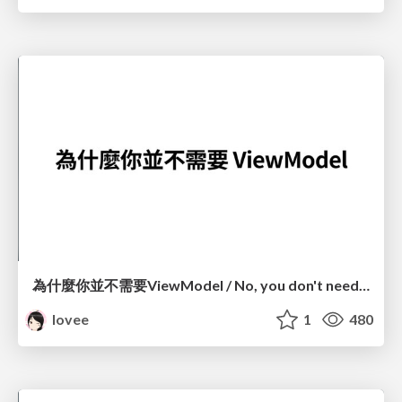
為什麼你並不需要ViewModel / No, you don't need a ViewModel
lovee
1
480