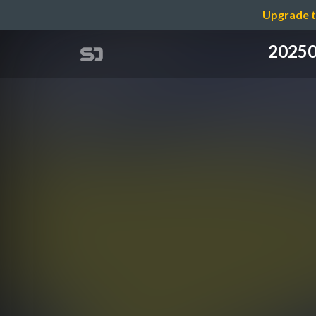
Upgrade t
202