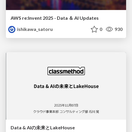
AWS re:Invent 2025 - Data ＆ AI Updates
ishikawa_satoru
0
930
Data & AIの未来とLakeHouse