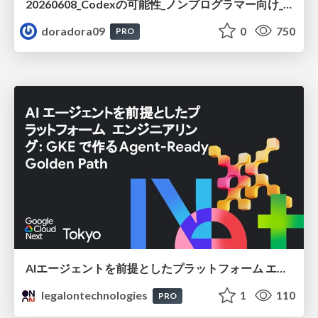
20260608_Codexの可能性_ノンプログラマー向け_大城追記
doradora09
0
750
PRO
AIエージェントを前提としたプラットフォーム エンジニアリング：GKEで作るAgent-Ready Golden Path
legalontechnologies
1
110
PRO