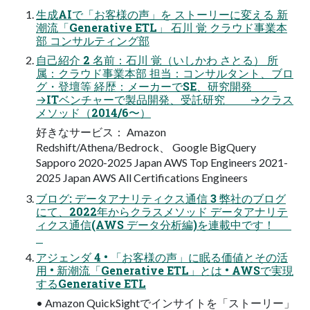
生成AIで「お客様の声」を ストーリーに変える 新
潮流「Generative ETL」 石川 覚 クラウド事業本
部 コンサルティング部
自己紹介 2 名前：石川 覚（いしかわ さとる） 所
属：クラウド事業本部 担当：コンサルタント、ブロ
グ・登壇等 経歴：メーカーでSE、研究開発
→ITベンチャーで製品開発、受託研究 →クラス
メソッド（2014/6〜）
好きなサービス： Amazon
Redshift/Athena/Bedrock、 Google BigQuery
Sapporo 2020-2025 Japan AWS Top Engineers 2021-
2025 Japan AWS All Certifications Engineers
ブログ: データアナリティクス通信 3 弊社のブログ
にて、2022年からクラスメソッド データアナリテ
ィクス通信(AWS データ分析編)を連載中です！
アジェンダ 4 • 「お客様の声」に眠る価値とその活
用 • 新潮流「Generative ETL」とは • AWSで実現
するGenerative ETL
• Amazon QuickSightでインサイトを「ストーリー」