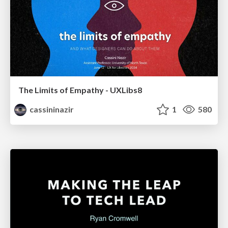
The Limits of Empathy - UXLibs8
cassininazir
1
580