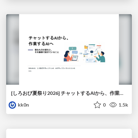
[しろおび夏祭り2026] チャットするAIから、作業するAIへ - 使われ方の変化と、その裏側で起きていること
kk0n
0
1.5k