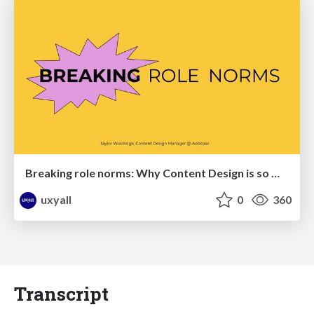
Breaking role norms: Why Content Design is so much more than writing copy - Taylor Woolridge
uxyall
0
360
Transcript