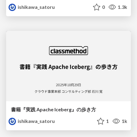
ishikawa_satoru
0
1.3k
書籍『実践 Apache Iceberg』の歩き方
ishikawa_satoru
1
1k