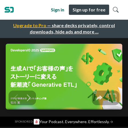
Sign in
Sign up for free
Upgrade to Pro
— share decks privately, control
downloads, hide ads and more …
·
Your Podcast. Everywhere. Effortlessly.
→
SPONSORED