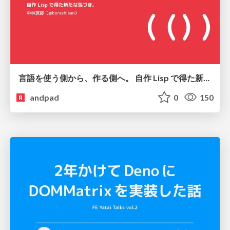
言語を使う側から、作る側へ。 自作 Lisp で得た新たな気づき。
andpad
0
150