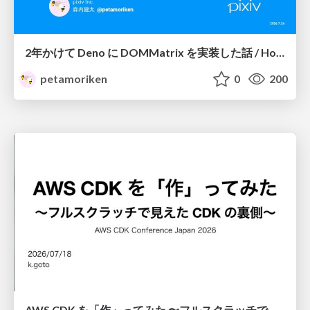
2年かけて Deno に DOMMatrix を実装した話 / How I implemented DOMMatrix in Deno over two years
petamoriken
0
200
AWS CDK を「作」ってみた 〜フルスクラッチで見えた CDK の裏側〜 / aws-cdk-from-scratch