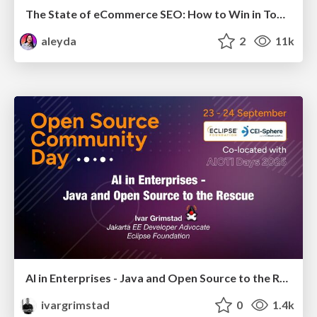
The State of eCommerce SEO: How to Win in Today's Products SERPs - #SEOweek
aleyda
2
11k
AI in Enterprises - Java and Open Source to the Rescue
ivargrimstad
0
1.4k