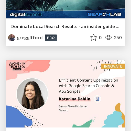
Dominate Local Search Results - an insider guide to GBP, reviews, and Local SEO
greggifford
0
250
PRO