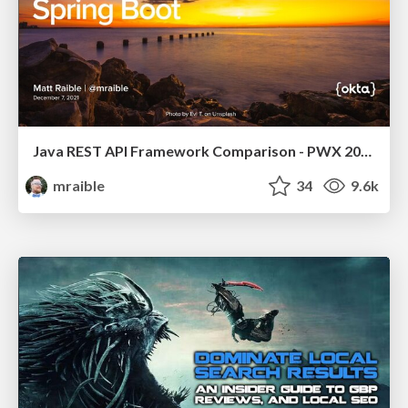
Java REST API Framework Comparison - PWX 2021
mraible
34
9.6k