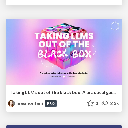
Taking LLMs out of the black box: A practical guide to human-in-the-loop distillation
inesmontani
3
2.3k
PRO