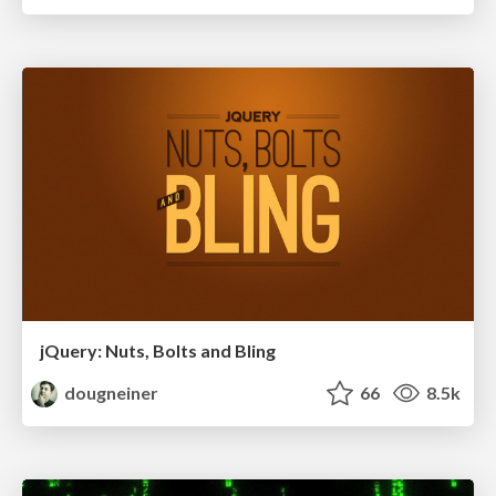
jQuery: Nuts, Bolts and Bling
dougneiner
66
8.5k