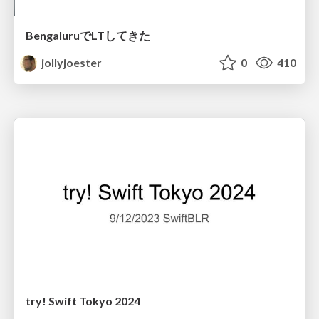
BengaluruでLTしてきた
jollyjoester
0
410
try! Swift Tokyo 2024