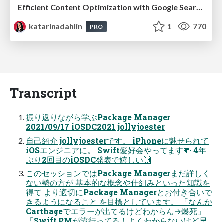
Efficient Content Optimization with Google Search Console & Apps Script
katarinadahlin
1
770
PRO
Transcript
振り返りながら学ぶPackage Manager
2021/09/17 iOSDC2021 jollyjoester
自己紹介 jollyjoesterです。 iPhoneに魅せられて
iOSエンジニアに。 Swift愛好会やってます🍻 4年
ぶり2回目のiOSDC発表で嬉しい🙌
このセッションではPackage Managerまだ詳しく
ない勢の方が 基本的な概念や仕組みといった知識を
得て より適切にPackage Managerとお付き合いで
きるようになること を目標としています。 「なんか
Carthageでエラーが出てるけどわからん→爆死」
「Swift PMが流行ってる！よくわからないけど早