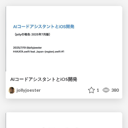
AIコードアシスタントとiOS開発
jollyjoester
1
380