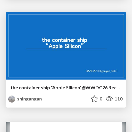
the container ship “Apple Silicon”@WWDC26 Recap -Japan-\(region).swift
shingangan
0
110