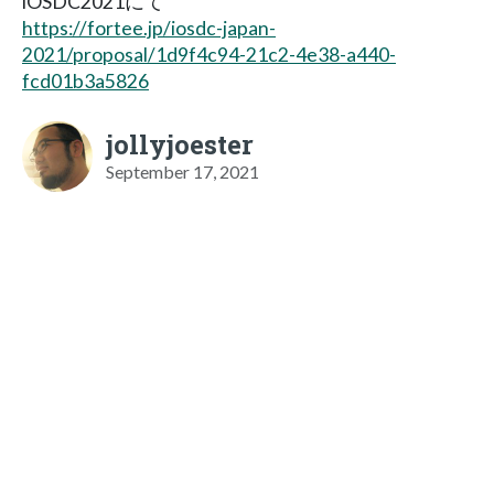
iOSDC2021にて
https://fortee.jp/iosdc-japan-
2021/proposal/1d9f4c94-21c2-4e38-a440-
fcd01b3a5826
jollyjoester
September 17, 2021