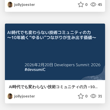
jollyjoester
0
45
AI時代でも変わらない技術コミュニティの力 ~10年続く"ゆるい"つながりが生み出す価値~
jollyjoester
0
31