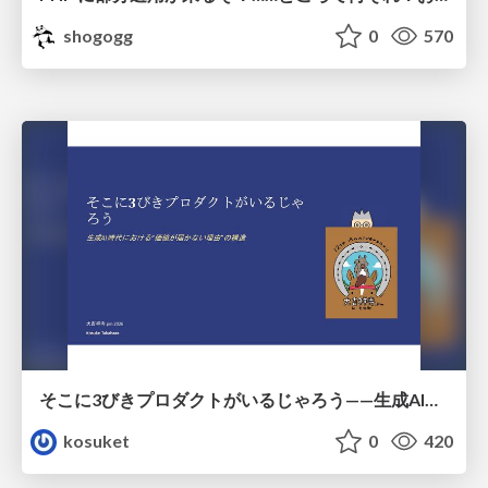
shogogg
0
570
そこに3びきプロダクトがいるじゃろう——生成AI時代における“価値が届かない理由”の構造
kosuket
0
420