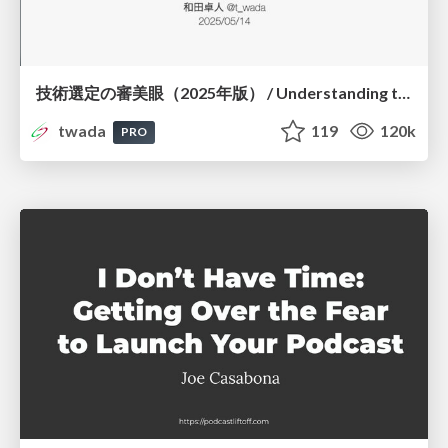
技術選定の審美眼（2025年版） / Understanding the Spiral of Technologies 2025 edition
twada
119
120k
PRO