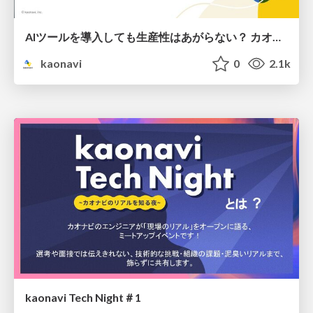
AIツールを導入しても生産性はあがらない？ カオナビが直面した 3つの壁と乗り越え方。/ Overcoming 3 Barriers to AI-Driven Productivity at kaonavi
kaonavi
0
2.1k
kaonavi Tech Night＃1