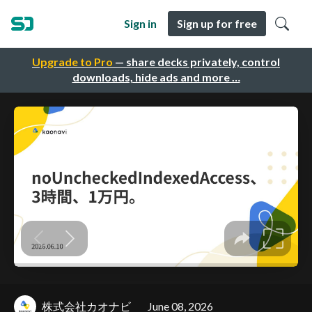
Sign in
Sign up for free
Upgrade to Pro
— share decks privately, control
downloads, hide ads and more …
株式会社カオナビ
June 08, 2026