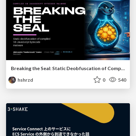
Breaking the Seal: Static Deobfuscation of Compiled V8 JavaScript Bytecode Malware
hshrzd
0
540