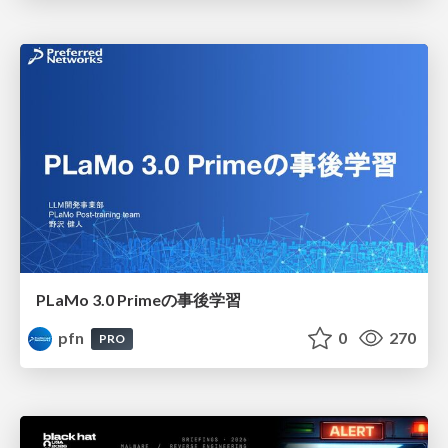
PLaMo 3.0 Primeの事後学習
pfn
0
270
PRO