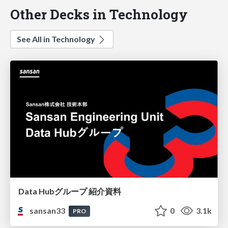
Other Decks in Technology
See All in Technology
Data Hubグループ 紹介資料
sansan33
0
3.1k
PRO