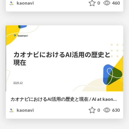
kaonavi
0
460
カオナビにおけるAI活用の歴史と現在 / AI at kaonavi: Past and Present
kaonavi
0
630