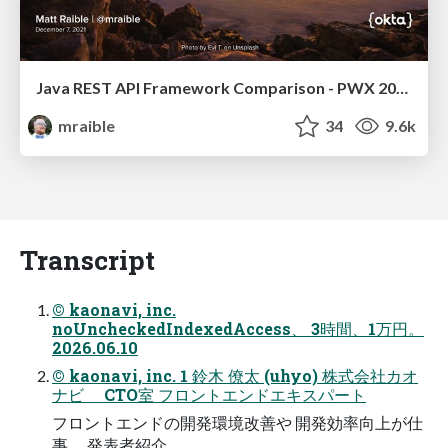
Java REST API Framework Comparison - PWX 2021
mraible
34
9.6k
Transcript
© kaonavi, inc.
noUncheckedIndexedAccess、 3時間、1万円。
2026.06.10
© kaonavi, inc. 1 鈴木 僚太 (uhyo) 株式会社カオ
ナビ CTO室 フロントエンドエキスパート
フロントエンドの開発環境改善や 開発効率向上が仕
事。 発表者紹介