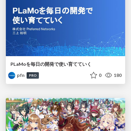
PLaMoを毎日の開発で使い育てていく
pfn
0
180
PRO