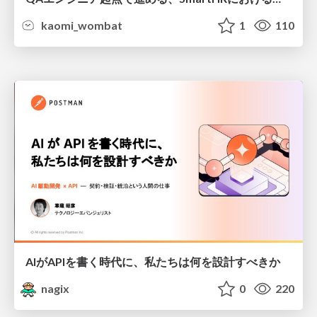
kaomi_wombat
1
110
AIがAPIを書く時代に、私たちは何を設計すべきか
nagix
0
220