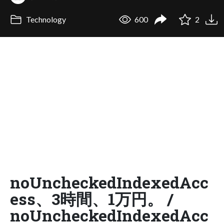
Technology
600
2
noUncheckedIndexedAcc
ess、3時間、1万円。 /
noUncheckedIndexedAcc