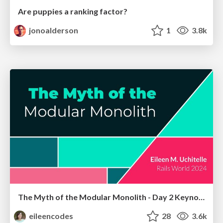
Are puppies a ranking factor?
jonoalderson
1
3.8k
The Myth of the Modular Monolith - Day 2 Keynote - Rails World 2024
eileencodes
28
3.6k