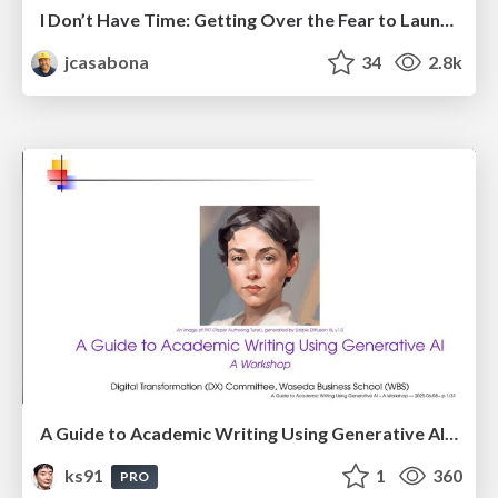
I Don’t Have Time: Getting Over the Fear to Launch Your Podcast
jcasabona
34
2.8k
A Guide to Academic Writing Using Generative AI - A Workshop
ks91
1
360
PRO