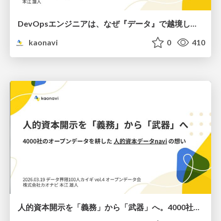
DevOpsエンジニアは、なぜ『データ』で越境したのか？：サイロの摩擦を溶かし、組織を繋ぐデータマネジメント立ち上げのすすめ / Why a DevOps Engineer Crossed the Border with 'Data': Melting Silos and Connecting Organizations Through Data Management
kaonavi
0
410
人的資本開示を「義務」から「武器」へ。4000社のオープンデータを耕した「人的資本データnavi」の想い / Turning Human Capital Disclosure from "Obligation" to "Weapon": The Vision Behind "Human Capital Data navi" and its 4,000 Companies Open Data