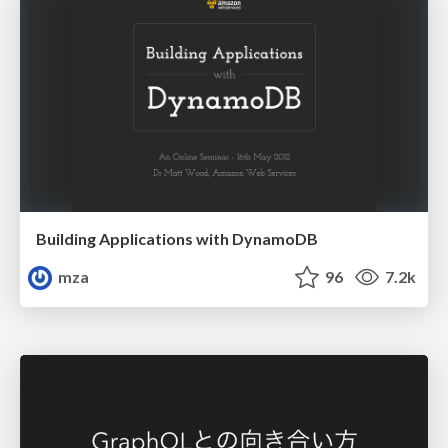
Building Applications with DynamoDB
mza
96
7.2k