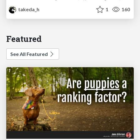
takeda_h
1
160
Featured
See All Featured