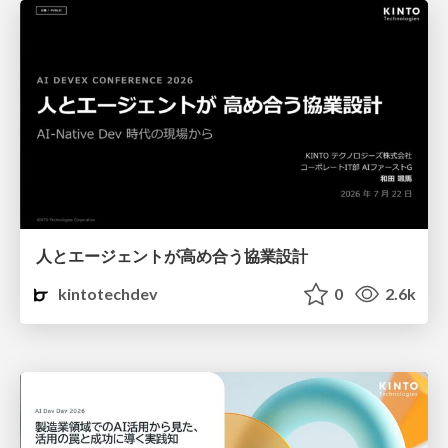
人とエージェントが高め合う協業設計
kintotechdev
0
2.6k