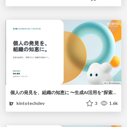
個人の発見を、組織の知恵に 〜生成AI活用を"探索"から"組織の仕組み"へ〜
kintotechdev
3
1.6k