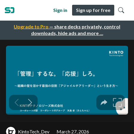
Sign in
Sign up for free
Upgrade to Pro
— share decks privately, control
downloads, hide ads and more …
KintoTech_Dev
March 27, 2026