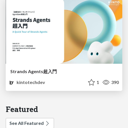
Strands Agents超入門
kintotechdev
1
390
Featured
See All Featured