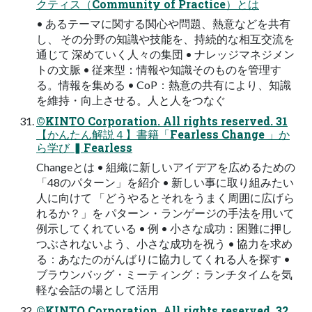
クティス（Community of Practice）とは
• あるテーマに関する関心や問題、熱意などを共有
し、 その分野の知識や技能を、持続的な相互交流を
通じて 深めていく人々の集団 • ナレッジマネジメン
トの文脈 • 従来型：情報や知識そのものを管理す
る。情報を集める • CoP：熱意の共有により、知識
を維持・向上させる。人と人をつなぐ
©KINTO Corporation. All rights reserved. 31
【かんたん解説４】書籍「Fearless Change 」か
ら学び ▍Fearless
Changeとは • 組織に新しいアイデアを広めるための
「48のパターン」を紹介 • 新しい事に取り組みたい
人に向けて 「どうやるとそれをうまく周囲に広げら
れるか？」を パターン・ランゲージの手法を用いて
例示してくれている • 例 • 小さな成功：困難に押し
つぶされないよう、小さな成功を祝う • 協力を求め
る：あなたのがんばりに協力してくれる人を探す •
ブラウンバッグ・ミーティング：ランチタイムを気
軽な会話の場として活用
©KINTO Corporation. All rights reserved. 32