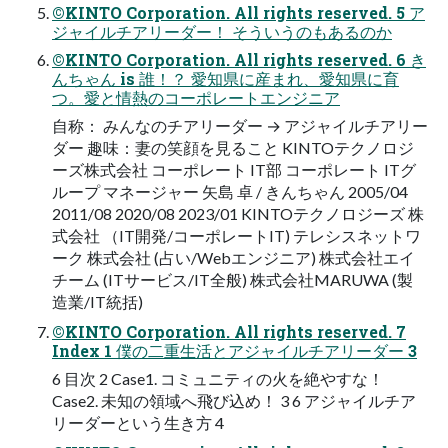
©KINTO Corporation. All rights reserved. 5 ア
ジャイルチアリーダー！ そういうのもあるのか
©KINTO Corporation. All rights reserved. 6 き
んちゃん is 誰！？ 愛知県に産まれ、愛知県に育
つ。愛と情熱のコーポレートエンジニア
自称： みんなのチアリーダー → アジャイルチアリー
ダー 趣味：妻の笑顔を見ること KINTOテクノロジ
ーズ株式会社 コーポレート IT部 コーポレート ITグ
ループ マネージャー 矢島 卓 / きんちゃん 2005/04
2011/08 2020/08 2023/01 KINTOテクノロジーズ 株
式会社 （IT開発/コーポレートIT) テレシスネットワ
ーク 株式会社 (占い/Webエンジニア) 株式会社エイ
チーム (ITサービス/IT全般) 株式会社MARUWA (製
造業/IT統括)
©KINTO Corporation. All rights reserved. 7
Index 1 僕の二重生活とアジャイルチアリーダー 3
6 目次 2 Case1. コミュニティの火を絶やすな！
Case2. 未知の領域へ飛び込め！ 3 6 アジャイルチア
リーダーという生き方 4