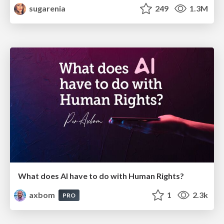
sugarenia
249
1.3M
What does AI have to do with Human Rights?
axbom
1
2.3k
PRO