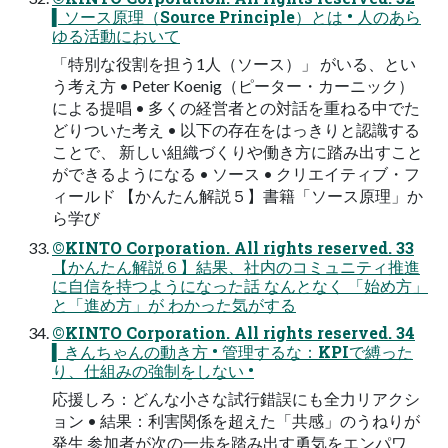
▍ソース原理（Source Principle）とは • 人のあら
ゆる活動において
「特別な役割を担う1人（ソース）」 がいる、とい
う考え方 • Peter Koenig（ピーター・カーニック）
による提唱 • 多くの経営者との対話を重ねる中でた
どりついた考え • 以下の存在をはっきりと認識する
ことで、 新しい組織づくりや働き方に踏み出すこと
ができるようになる • ソース • クリエイティブ・フ
ィールド 【かんたん解説５】書籍「ソース原理」か
ら学び
©KINTO Corporation. All rights reserved. 33
【かんたん解説６】結果、社内のコミュニティ推進
に自信を持つようになった話 なんとなく 「始め方」
と「進め方」が わかった気がする
©KINTO Corporation. All rights reserved. 34
▍きんちゃんの動き方 • 管理するな：KPIで縛った
り、仕組みの強制をしない •
応援しろ：どんな小さな試行錯誤にも全力リアクシ
ョン • 結果：利害関係を超えた「共感」のうねりが
発生 参加者が次の一歩を踏み出す勇気をエンパワ