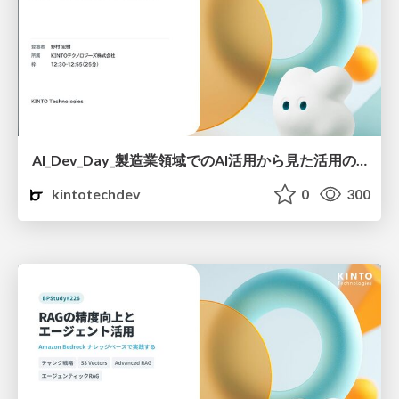
AI_Dev_Day_製造業領域でのAI活用から見た活用の罠と成功に導く実践知.pdf
kintotechdev
0
300