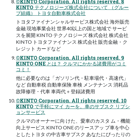
©KINTO Corporation. All rights reserved. 8
KINTO テクノロジーズ株式会社について （グルー
プ組織） トヨタ自動車株式会社
トヨタファイナンシャルサービス株式会社 海外販売
金融 現地事業会社 世界40以上の国と地域で サービ
スを展開 KINTO テクノロジーズ 株式会社 株式会社
KINTO トヨタファイナンス 株式会社 販売金融・ク
レジット カードなど
©KINTO Corporation. All rights reserved. 9
KINTO ONE とは？ クルマにかかる諸費用がコミ
コミ！
他に必要なのは「ガソリン代・駐車場代・高速代」
など 自動車税 自動車保険 車検 メンテナンス 消耗品
故障修理・代車 車両代＋登録諸費用
©KINTO Corporation. All rights reserved. 10
KINTO で手軽にマイ カーを。車のサブスク リプシ
ョンサービス
クルマのオーナーに向 けた、愛車のカスタ ム・機能
向上サービス KINTO ONE のリースアッ プ車を中心
としたトヨタ の中古車サブスク あなたにぴったりの