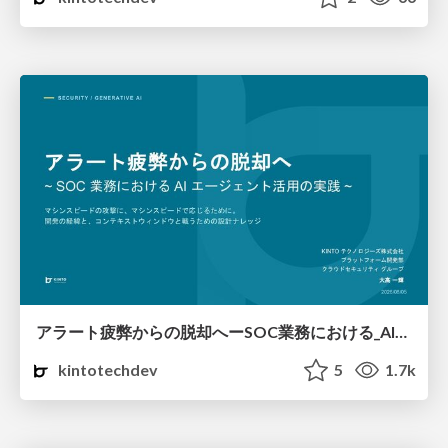
アラート疲弊からの脱却へーSOC業務における_AI_エージェント活用の実践_v2.pdf
kintotechdev
5
1.7k