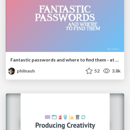
Fantastic passwords and where to find them - at NoRuKo
philnash
52
3.8k