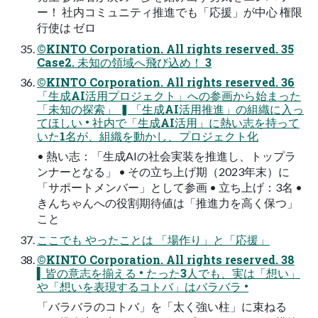
ー！ 社内コミュニティ推進でも「応援」が中心 権限
行使は ゼロ
©KINTO Corporation. All rights reserved. 35
Case2. 未知の領域へ飛び込め！ 3
©KINTO Corporation. All rights reserved. 36
「生成AI活用プロジェクト」への参画から始まった
「未知の探索」 ▍「生成AI活用推進」の組織に入っ
てほしい • 社内で「生成AI活用」に熱い志を持って
いた1名が、組織を動かし、プロジェクト化
• 熱い志：「生成AIの社会実装を推進し、トップラ
ンナーとなる」 • その立ち上げ期（2023年末）に
「サポートメンバー」として参画 • 立ち上げ：3名 •
きんちゃんへの役割期待値は「推進力を高く保つ」
こと
ここでも やったことは 「場作り」と「応援」
©KINTO Corporation. All rights reserved. 38
▍皆の意志を揃える • たった3人でも、実は「想い」
や「想いを表現するコトバ」はバラバラ •
「バラバラのコトバ」を「太く強い柱」に束ねる