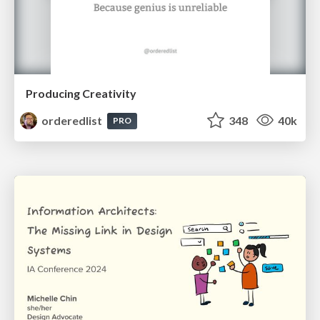
Producing Creativity
orderedlist
348
40k
PRO