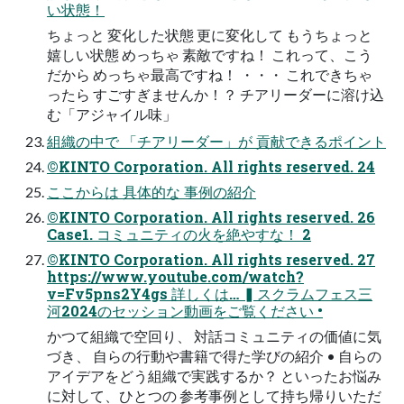
い状態！
ちょっと 変化した状態 更に変化して もうちょっと
嬉しい状態 めっちゃ 素敵ですね！ これって、こう
だから めっちゃ最高ですね！ ・・・ これできちゃ
ったら すごすぎませんか！？ チアリーダーに溶け込
む「アジャイル味」
組織の中で 「チアリーダー」が 貢献できるポイント
©KINTO Corporation. All rights reserved. 24
ここからは 具体的な 事例の紹介
©KINTO Corporation. All rights reserved. 26
Case1. コミュニティの火を絶やすな！ 2
©KINTO Corporation. All rights reserved. 27
https://www.youtube.com/watch?
v=Fv5pns2Y4gs 詳しくは… ▍スクラムフェス三
河2024のセッション動画をご覧ください •
かつて組織で空回り、 対話コミュニティの価値に気
づき、 自らの行動や書籍で得た学びの紹介 • 自らの
アイデアをどう組織で実践するか？ といったお悩み
に対して、ひとつの 参考事例として持ち帰りいただ