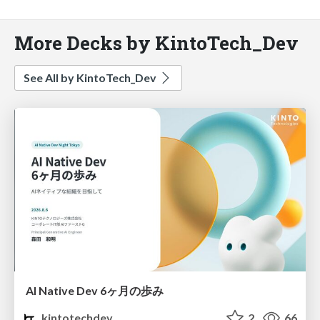
More Decks by KintoTech_Dev
See All by KintoTech_Dev
AI Native Dev 6ヶ月の歩み
kintotechdev
2
66