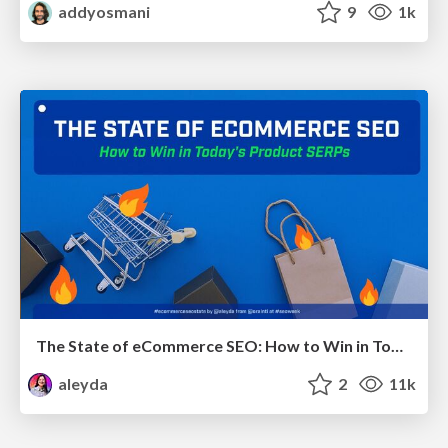
addyosmani
9
1k
The State of eCommerce SEO: How to Win in Today's Products SERPs - #SEOweek
aleyda
2
11k