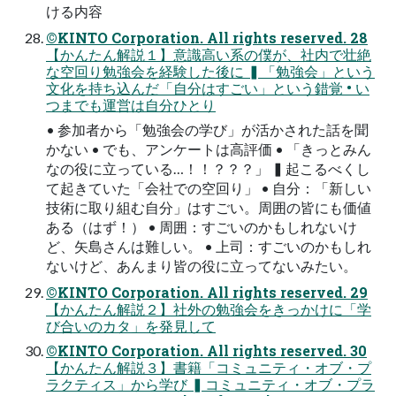
ける内容
©KINTO Corporation. All rights reserved. 28
【かんたん解説１】意識高い系の僕が、社内で壮絶
な空回り勉強会を経験した後に ▍「勉強会」という
文化を持ち込んだ「自分はすごい」という錯覚 • い
つまでも運営は自分ひとり
• 参加者から「勉強会の学び」が活かされた話を聞
かない • でも、アンケートは高評価 • 「きっとみん
なの役に立っている…！！？？？」 ▍起こるべくし
て起きていた「会社での空回り」 • 自分：「新しい
技術に取り組む自分」はすごい。周囲の皆にも価値
ある（はず！） • 周囲：すごいのかもしれないけ
ど、矢島さんは難しい。 • 上司：すごいのかもしれ
ないけど、あんまり皆の役に立ってないみたい。
©KINTO Corporation. All rights reserved. 29
【かんたん解説２】社外の勉強会をきっかけに「学
び合いのカタ」を発見して
©KINTO Corporation. All rights reserved. 30
【かんたん解説３】書籍「コミュニティ・オブ・プ
ラクティス」から学び ▍コミュニティ・オブ・プラ