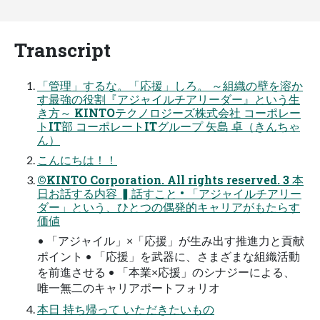
Transcript
「管理」するな。「応援」しろ。 ～組織の壁を溶か
す最強の役割『アジャイルチアリーダー』という生
き方～ KINTOテクノロジーズ株式会社 コーポレー
トIT部 コーポレートITグループ 矢島 卓（きんちゃ
ん）
こんにちは！！
©KINTO Corporation. All rights reserved. 3 本
日お話する内容 ▍話すこと • 「アジャイルチアリー
ダー」という、ひとつの偶発的キャリアがもたらす
価値
• 「アジャイル」×「応援」が生み出す推進力と貢献
ポイント • 「応援」を武器に、さまざまな組織活動
を前進させる • 「本業×応援」のシナジーによる、
唯一無二のキャリアポートフォリオ
本日 持ち帰って いただきたいもの