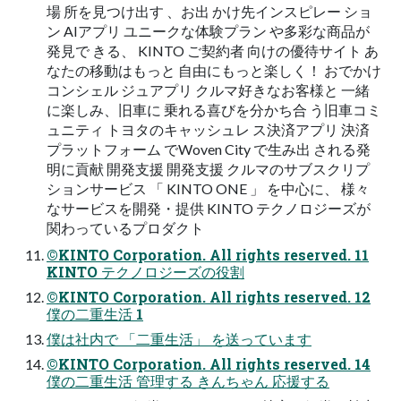
場 所を見つけ出す 、お出 かけ先インスピレー ショ
ン AIアプリ ユニークな体験プラン や多彩な商品が
発見で きる、 KINTO ご契約者 向けの優待サイト あ
なたの移動はもっと 自由にもっと楽しく！ おでかけ
コンシェル ジュアプリ クルマ好きなお客様と 一緒
に楽しみ、旧車に 乗れる喜びを分かち合 う旧車コミ
ュニティ トヨタのキャッシュレ ス決済アプリ 決済
プラットフォーム でWoven City で生み出 される発
明に貢献 開発支援 開発支援 クルマのサブスクリプ
ションサービス 「 KINTO ONE 」 を中心に、 様々
なサービスを開発・提供 KINTO テクノロジーズが
関わっているプロダクト
©KINTO Corporation. All rights reserved. 11
KINTO テクノロジーズの役割
©KINTO Corporation. All rights reserved. 12
僕の二重生活 1
僕は社内で 「二重生活」 を送っています
©KINTO Corporation. All rights reserved. 14
僕の二重生活 管理する きんちゃん 応援する