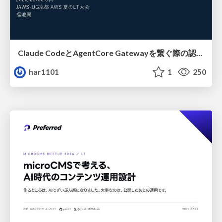
Claude CodeとAgentCore Gatewayを繋ぐ際の認証認可 / Authentication and authorization when connecting Claude Code with AgentCore Gateway
har1101
1
250