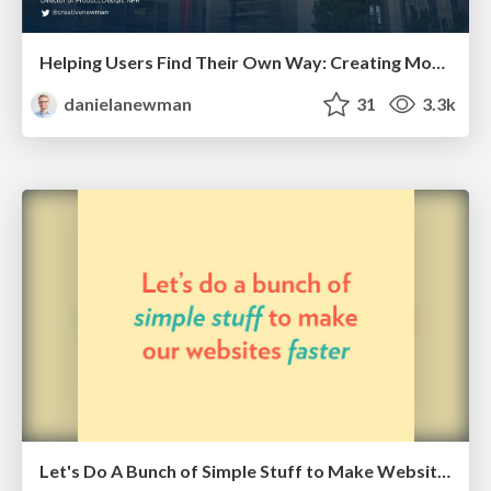
Helping Users Find Their Own Way: Creating Modern Search Experiences
danielanewman
31
3.3k
Let's Do A Bunch of Simple Stuff to Make Websites Faster