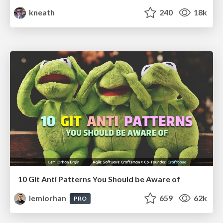
kneath
240
18k
10 Git Anti Patterns You Should be Aware of
lemiorhan
659
62k
PRO