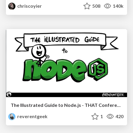
chriscoyier
508
140k
The Illustrated Guide to Node.js - THAT Conference 2024
reverentgeek
1
420