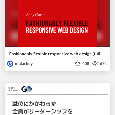
Fashionably flexible responsive web design (full day workshop)
malarkey
408
67k