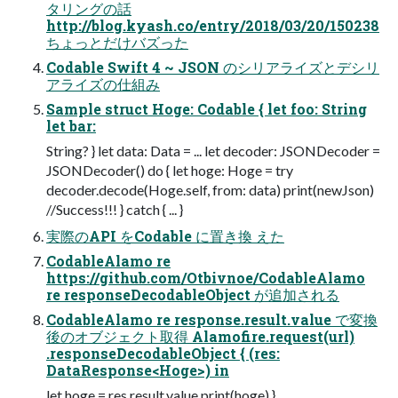
タリングの話
http://blog.kyash.co/entry/2018/03/20/150238
ちょっとだけバズった
Codable Swift 4 ~ JSON のシリアライズとデシリ
アライズの仕組み
Sample struct Hoge: Codable { let foo: String
let bar:
String? } let data: Data = ... let decoder: JSONDecoder =
JSONDecoder() do { let hoge: Hoge = try
decoder.decode(Hoge.self, from: data) print(newJson)
//Success!!! } catch { ... }
実際のAPI をCodable に置き換 えた
CodableAlamo re
https://github.com/Otbivnoe/CodableAlamo
re responseDecodableObject が追加される
CodableAlamo re response.result.value で変換
後のオブジェクト取得 Alamofire.request(url)
.responseDecodableObject { (res:
DataResponse<Hoge>) in
let hoge = res.result.value print(hoge) }