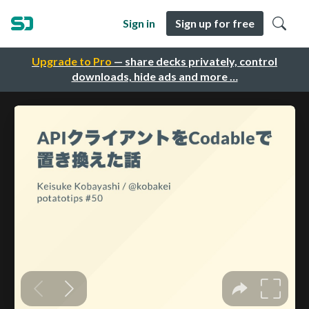
Sign in
Sign up for free
Upgrade to Pro
— share decks privately, control
downloads, hide ads and more …