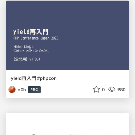
yield再入門 #phpcon
o0h
0
980
PRO