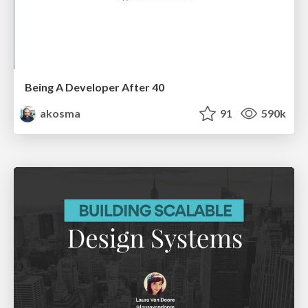
Being A Developer After 40
akosma
91
590k