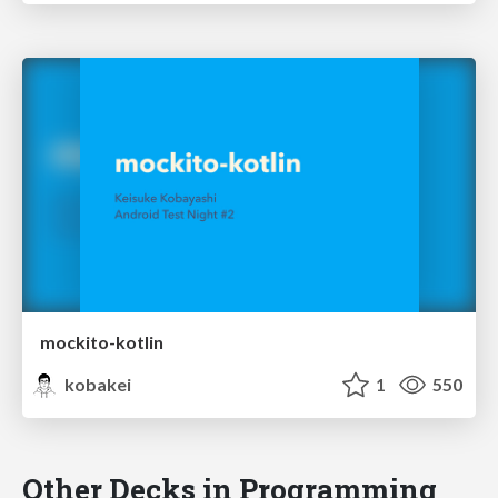
mockito-kotlin
kobakei
1
550
Other Decks in Programming