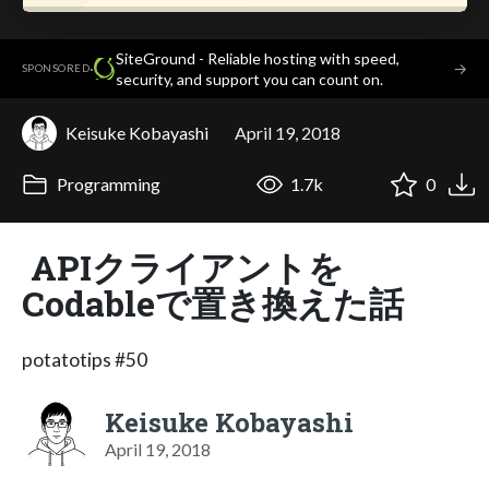
SiteGround - Reliable hosting with speed,
·
→
SPONSORED
security, and support you can count on.
Keisuke Kobayashi
April 19, 2018
Programming
1.7k
0
APIクライアントを
Codableで置き換えた話
potatotips #50
Keisuke Kobayashi
April 19, 2018