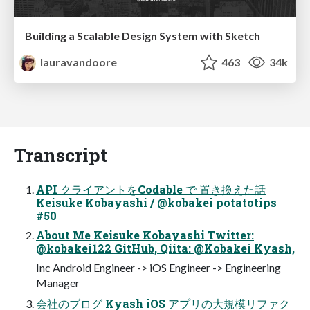
Building a Scalable Design System with Sketch
lauravandoore
463
34k
Transcript
API クライアントをCodable で 置き換えた話
Keisuke Kobayashi / @kobakei potatotips
#50
About Me Keisuke Kobayashi Twitter:
@kobakei122 GitHub, Qiita: @Kobakei Kyash,
Inc Android Engineer -> iOS Engineer -> Engineering
Manager
会社のブログ Kyash iOS アプリの大規模リファク