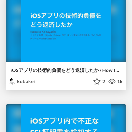
iOSアプリの技術的負債をどう返済したか / How to repay the technical debt of iOS app
kobakei
2
1k