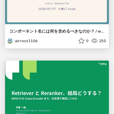
コンポーネント名には何を含めるべきなのか？ / what-should-be-included-in-component-names
airrnot1106
0
250