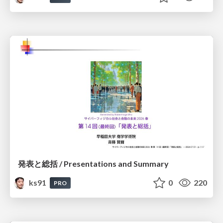
発表と総括 / Presentations and Summary
ks91
0
220
PRO