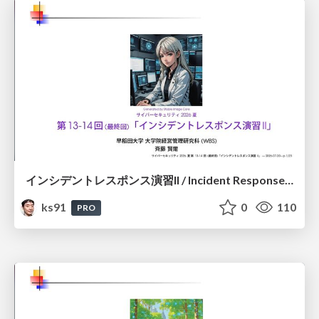
インシデントレスポンス演習II / Incident Response Exercise II
ks91
0
110
PRO