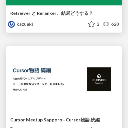
Retriever と Reranker、結局どうする？
kazuaki
2
620
Cursor Meetup Sapporo - Cursor物語 続編