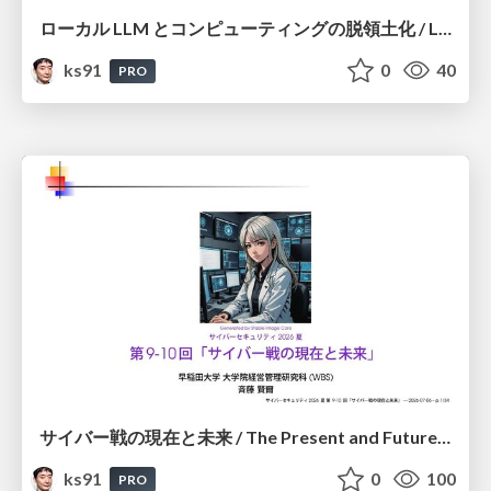
ローカル LLM とコンピューティングの脱領土化 / Local LLMs and Deterritorialization of Computing
ks91
0
40
PRO
サイバー戦の現在と未来 / The Present and Future of Cyber Warfare
ks91
0
100
PRO