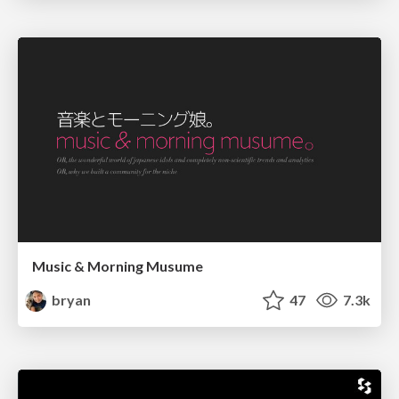
Music & Morning Musume
bryan
47
7.3k