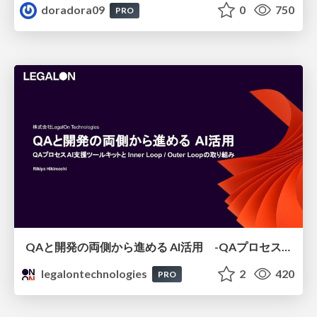
doradora09
0
750
PRO
QAと開発の両側から進める AI活用 -QAプロセスAI支援ツールキットと Inner Loop / Outer Loopの取り組み-
legalontechnologies
2
420
PRO