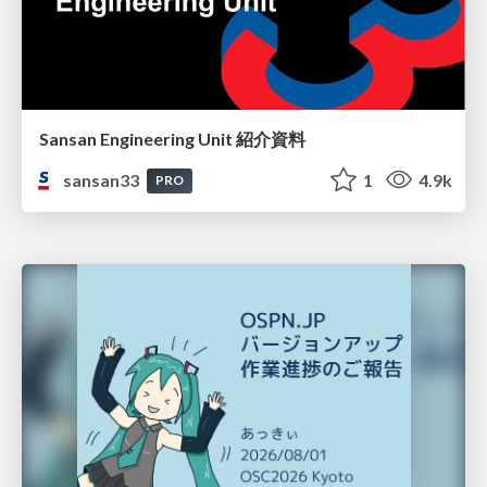
Sansan Engineering Unit 紹介資料
sansan33
1
4.9k
PRO