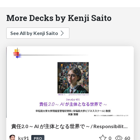
More Decks by Kenji Saito
See All by Kenji Saito
責任2.0 ∼ AI が主体となる世界で ∼ / Responsibility 2.0: In a World Where AI Takes Responsibilities
ks91
0
60
PRO