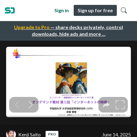
Sign in
Sign up for free
Upgrade to Pro
— share decks privately, control
downloads, hide ads and more …
Kenji Saito
June 14, 2025
PRO