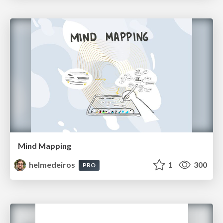
Mind Mapping
helmedeiros
1
300
PRO