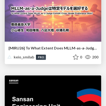
[MIRU26] To What Extent Does MLLM-as-a-Judge Exhibit Cross-Model Preference Bias?
keio_smilab
0
200
PRO